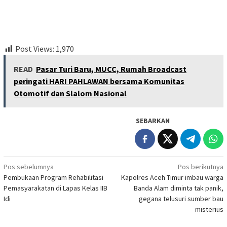
Post Views:
1,970
READ
Pasar Turi Baru, MUCC, Rumah Broadcast
peringati HARI PAHLAWAN bersama Komunitas
Otomotif dan Slalom Nasional
SEBARKAN
Navigasi
Pos sebelumnya
Pos berikutnya
Pembukaan Program Rehabilitasi
Kapolres Aceh Timur imbau warga
pos
Pemasyarakatan di Lapas Kelas IIB
Banda Alam diminta tak panik,
Idi
gegana telusuri sumber bau
misterius