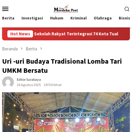
Loncat
Menu
ke
Mobile
konten
Berita
Investigasi
Hukum
Kriminal
Olahraga
Bisnis
h Rakyat Terintegrasi 74 Kota Tual
Hot News
Ruas Jalan Bangil –
Beranda
Berita
Uri -uri Budaya Tradisional Lomba Tari
UMKM Bersatu
Editor Surabaya
26 Agustus 2025
1970 Dilihat