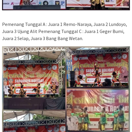
Pemenang Tunggal A : Juara 1 Remo-Naraya, Juara 2 Lundoyo,
Juara 3 Ujung Alit Pemenang Tunggal C : Juara 1 Geger Bumi,
Juara 2 Selap, Juara 3 Bang Bang Wetan.