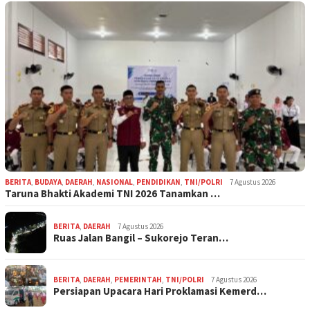
BERITA
,
BUDAYA
,
DAERAH
,
NASIONAL
,
PENDIDIKAN
,
TNI/POLRI
7 Agustus 2026
Taruna Bhakti Akademi TNI 2026 Tanamkan …
BERITA
,
DAERAH
7 Agustus 2026
Ruas Jalan Bangil – Sukorejo Teran…
BERITA
,
DAERAH
,
PEMERINTAH
,
TNI/POLRI
7 Agustus 2026
Persiapan Upacara Hari Proklamasi Kemerd…