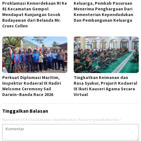
Proklamasi Kemerdekaan RI Ke
Keluarga, Pemkab Pasuruan
81 Kecamatan Gempol
Menerima Penghargaan Dari
Mendapat Kunjungan Sosok
Kementerian Kependudukan
Budayawan dari Belanda Mr.
Dan Pembangunan Keluarga
Crues Collen
Perkuat Diplomasi Maritim,
Tingkatkan Keimanan dan
Inspektur Kodaeral IX Hadiri
Rasa Syukur, Prajurit Kodaeral
Welcome Ceremony Sail
IX Ikuti Kauseri Agama Secara
Darwin–Banda Race 2026
Virtual
Tinggalkan Balasan
Alamat email Anda tidak akan dipublikasikan.
Ruas yang wajib ditandai
*