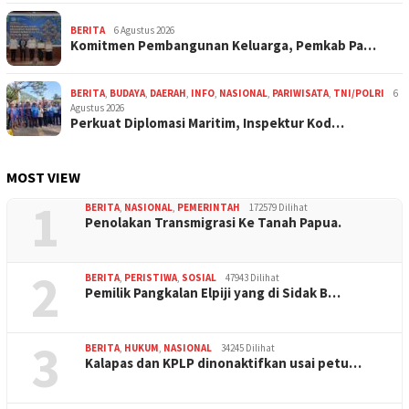
BERITA
6 Agustus 2026
Komitmen Pembangunan Keluarga, Pemkab Pa…
BERITA
,
BUDAYA
,
DAERAH
,
INFO
,
NASIONAL
,
PARIWISATA
,
TNI/POLRI
6
Agustus 2026
Perkuat Diplomasi Maritim, Inspektur Kod…
MOST VIEW
1
BERITA
,
NASIONAL
,
PEMERINTAH
172579 Dilihat
Penolakan Transmigrasi Ke Tanah Papua.
2
BERITA
,
PERISTIWA
,
SOSIAL
47943 Dilihat
Pemilik Pangkalan Elpiji yang di Sidak B…
3
BERITA
,
HUKUM
,
NASIONAL
34245 Dilihat
Kalapas dan KPLP dinonaktifkan usai petu…