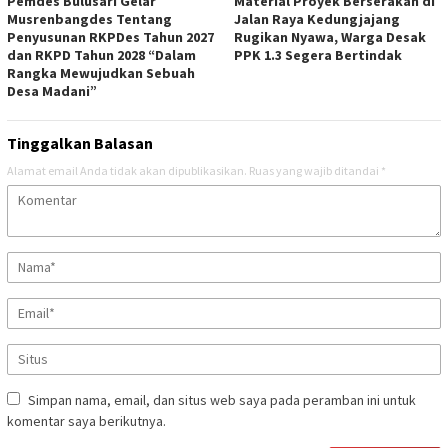
Pemdes Bulusari Gelar
Material Proyek Berserakan di
Musrenbangdes Tentang
Jalan Raya Kedungjajang
Penyusunan RKPDes Tahun 2027
Rugikan Nyawa, Warga Desak
dan RKPD Tahun 2028 “Dalam
PPK 1.3 Segera Bertindak
Rangka Mewujudkan Sebuah
Desa Madani”
Tinggalkan Balasan
Alamat email Anda tidak akan dipublikasikan.
Ruas yang wajib ditandai
*
Simpan nama, email, dan situs web saya pada peramban ini untuk
komentar saya berikutnya.