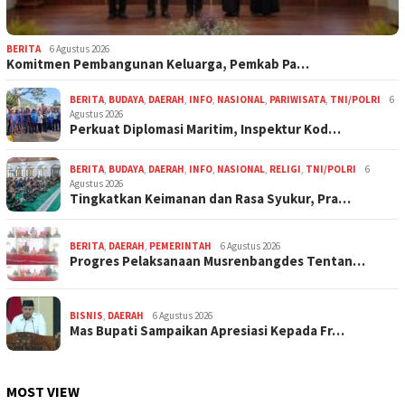
BERITA
6 Agustus 2026
Komitmen Pembangunan Keluarga, Pemkab Pa…
BERITA
,
BUDAYA
,
DAERAH
,
INFO
,
NASIONAL
,
PARIWISATA
,
TNI/POLRI
6
Agustus 2026
Perkuat Diplomasi Maritim, Inspektur Kod…
BERITA
,
BUDAYA
,
DAERAH
,
INFO
,
NASIONAL
,
RELIGI
,
TNI/POLRI
6
Agustus 2026
Tingkatkan Keimanan dan Rasa Syukur, Pra…
BERITA
,
DAERAH
,
PEMERINTAH
6 Agustus 2026
Progres Pelaksanaan Musrenbangdes Tentan…
BISNIS
,
DAERAH
6 Agustus 2026
Mas Bupati Sampaikan Apresiasi Kepada Fr…
MOST VIEW