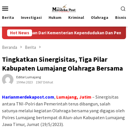
Loncat
Menu
ke
Mobile
konten
Berita
Investigasi
Hukum
Kriminal
Olahraga
Bisnis
aan Dari Kementerian Kependudukan Dan Pembangunan Keluar
Hot News
Beranda
Berita
Tingkatkan Sinergisitas, Tiga Pilar
Kabupaten Lumajang Olahraga Bersama
Editor Lumajang
19 Mei 2023
1567 Dilihat
Harianmerdekapost.com
,
Lumajang, Jatim
– Sinergisitas
antara TNI-Polri dan Pemerintah terus dibangun, salah
satunya melalui kegiatan Olahraga bersama yang digagas oleh
Polres Lumajang bertempat di Alun-alun Kabupaten Lumajang
Jawa Timur, Jumat (19/5/2023).