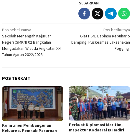
SEBARKAN
Navigasi
Pos sebelumnya
Pos berikutnya
Sekolah Menengah Kejuruan
Giat PSN, Babinsa Kepuharjo
pos
Negeri (SMKN) 02 Bangkalan
Dampingi Puskesmas Laksanakan
Mengadakan Wisuda Angkatan XXl
Fogging
Tahun Ajaran 2022/2023
POS TERKAIT
Perkuat Diplomasi Maritim,
Komitmen Pembangunan
Inspektur Kodaeral IX Hadiri
Keluarga, Pemkab Pasuruan