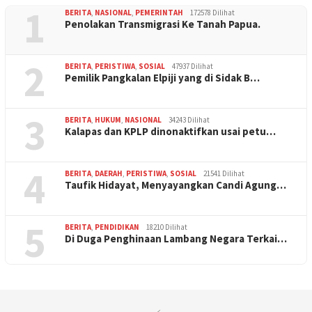
1
BERITA
,
NASIONAL
,
PEMERINTAH
172578 Dilihat
Penolakan Transmigrasi Ke Tanah Papua.
2
BERITA
,
PERISTIWA
,
SOSIAL
47937 Dilihat
Pemilik Pangkalan Elpiji yang di Sidak B…
3
BERITA
,
HUKUM
,
NASIONAL
34243 Dilihat
Kalapas dan KPLP dinonaktifkan usai petu…
4
BERITA
,
DAERAH
,
PERISTIWA
,
SOSIAL
21541 Dilihat
Taufik Hidayat, Menyayangkan Candi Agung…
5
BERITA
,
PENDIDIKAN
18210 Dilihat
Di Duga Penghinaan Lambang Negara Terkai…