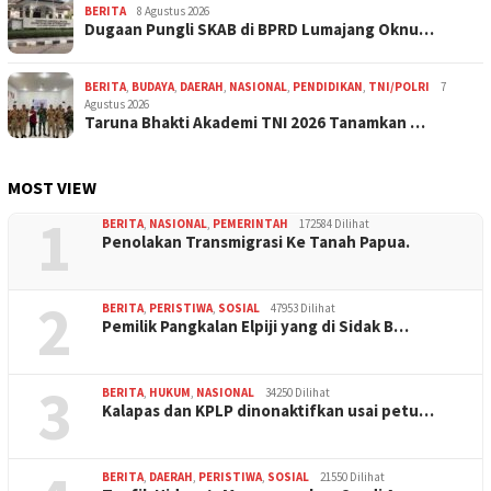
BERITA
8 Agustus 2026
Dugaan Pungli SKAB di BPRD Lumajang Oknu…
BERITA
,
BUDAYA
,
DAERAH
,
NASIONAL
,
PENDIDIKAN
,
TNI/POLRI
7
Agustus 2026
Taruna Bhakti Akademi TNI 2026 Tanamkan …
MOST VIEW
1
BERITA
,
NASIONAL
,
PEMERINTAH
172584 Dilihat
Penolakan Transmigrasi Ke Tanah Papua.
2
BERITA
,
PERISTIWA
,
SOSIAL
47953 Dilihat
Pemilik Pangkalan Elpiji yang di Sidak B…
3
BERITA
,
HUKUM
,
NASIONAL
34250 Dilihat
Kalapas dan KPLP dinonaktifkan usai petu…
BERITA
,
DAERAH
,
PERISTIWA
,
SOSIAL
21550 Dilihat