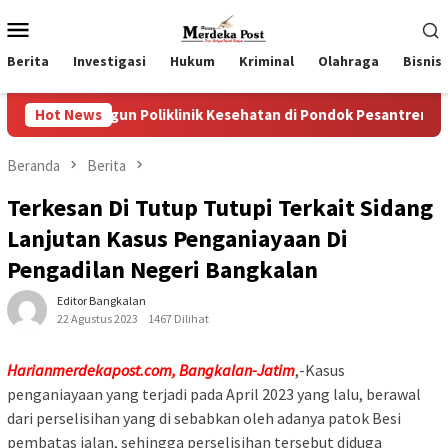
Loncat
Menu
ke
Mobile
konten
Berita
Investigasi
Hukum
Kriminal
Olahraga
Bisnis
un Poliklinik Kesehatan di Pondok Pesantren
Hot News
Wakil Ket
Beranda
Berita
Terkesan Di Tutup Tutupi Terkait Sidang
Lanjutan Kasus Penganiayaan Di
Pengadilan Negeri Bangkalan
Editor Bangkalan
22 Agustus 2023
1467 Dilihat
Harianmerdekapost.com, Bangkalan-Jatim
,-Kasus
penganiayaan yang terjadi pada April 2023 yang lalu, berawal
dari perselisihan yang di sebabkan oleh adanya patok Besi
pembatas jalan, sehingga perselisihan tersebut diduga