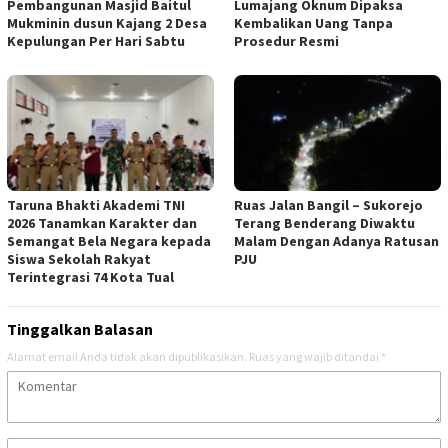
Pembangunan Masjid Baitul
Lumajang Oknum Dipaksa
Mukminin dusun Kajang 2 Desa
Kembalikan Uang Tanpa
Kepulungan Per Hari Sabtu
Prosedur Resmi
Taruna Bhakti Akademi TNI
Ruas Jalan Bangil – Sukorejo
2026 Tanamkan Karakter dan
Terang Benderang Diwaktu
Semangat Bela Negara kepada
Malam Dengan Adanya Ratusan
Siswa Sekolah Rakyat
PJU
Terintegrasi 74 Kota Tual
Tinggalkan Balasan
Alamat email Anda tidak akan dipublikasikan.
Ruas yang wajib ditandai
*