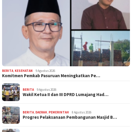
BERITA
,
KESEHATAN
9 Agustus 2026
Komitmen Pemkab Pasuruan Meningkatkan Pe…
BERITA
9 Agustus 2026
Wakil Ketua II dan III DPRD Lumajang Had…
BERITA
,
DAERAH
,
PEMERINTAH
8 Agustus 2026
Progres Pelaksanaan Pembangunan Masjid B…