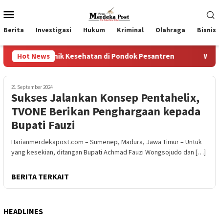
Loncat
Menu
ke
Mobile
konten
Berita
Investigasi
Hukum
Kriminal
Olahraga
Bisnis
liklinik Kesehatan di Pondok Pesantren
Hot News
Wakil Ketua II
21 September 2024
Sukses Jalankan Konsep Pentahelix,
TVONE Berikan Penghargaan kepada
Bupati Fauzi
Harianmerdekapost.com – Sumenep, Madura, Jawa Timur – Untuk
yang kesekian, ditangan Bupati Achmad Fauzi Wongsojudo dan […]
BERITA TERKAIT
HEADLINES