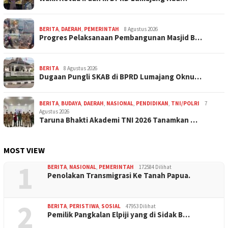
BERITA
,
DAERAH
,
PEMERINTAH
8 Agustus 2026
Progres Pelaksanaan Pembangunan Masjid B…
BERITA
8 Agustus 2026
Dugaan Pungli SKAB di BPRD Lumajang Oknu…
BERITA
,
BUDAYA
,
DAERAH
,
NASIONAL
,
PENDIDIKAN
,
TNI/POLRI
7
Agustus 2026
Taruna Bhakti Akademi TNI 2026 Tanamkan …
MOST VIEW
1
BERITA
,
NASIONAL
,
PEMERINTAH
172584 Dilihat
Penolakan Transmigrasi Ke Tanah Papua.
2
BERITA
,
PERISTIWA
,
SOSIAL
47953 Dilihat
Pemilik Pangkalan Elpiji yang di Sidak B…