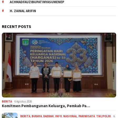
ACHMADFAUZIBUPATINYASUMENEP
H. ZAINAL ARIFIN
RECENT POSTS
BERITA
6 Agustus 2026
Komitmen Pembangunan Keluarga, Pemkab Pa…
BERITA
,
BUDAYA
,
DAERAH
,
INFO
,
NASIONAL
,
PARIWISATA
,
TNI/POLRI
6