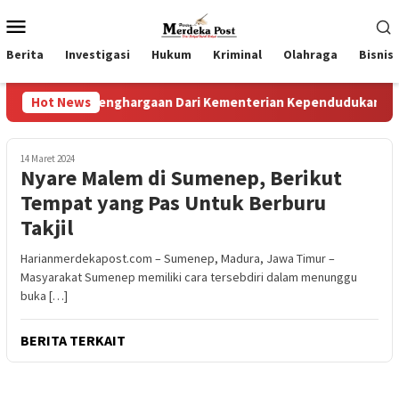
Loncat
Menu
ke
Mobile
konten
Berita
Investigasi
Hukum
Kriminal
Olahraga
Bisnis
rima Penghargaan Dari Kementerian Kependudukan Dan Pemba
Hot News
14 Maret 2024
Nyare Malem di Sumenep, Berikut
Tempat yang Pas Untuk Berburu
Takjil
Harianmerdekapost.com – Sumenep, Madura, Jawa Timur –
Masyarakat Sumenep memiliki cara tersebdiri dalam menunggu
buka […]
BERITA TERKAIT