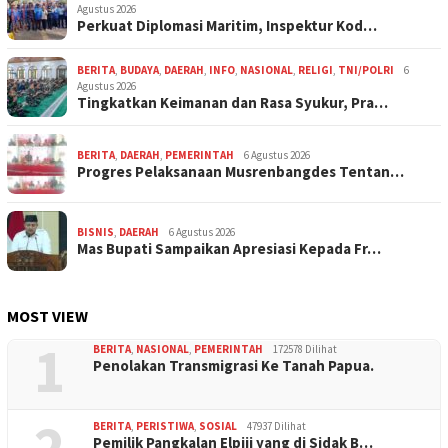
Agustus 2026
Perkuat Diplomasi Maritim, Inspektur Kod…
BERITA
,
BUDAYA
,
DAERAH
,
INFO
,
NASIONAL
,
RELIGI
,
TNI/POLRI
6
Agustus 2026
Tingkatkan Keimanan dan Rasa Syukur, Pra…
BERITA
,
DAERAH
,
PEMERINTAH
6 Agustus 2026
Progres Pelaksanaan Musrenbangdes Tentan…
BISNIS
,
DAERAH
6 Agustus 2026
Mas Bupati Sampaikan Apresiasi Kepada Fr…
MOST VIEW
1
BERITA
,
NASIONAL
,
PEMERINTAH
172578 Dilihat
Penolakan Transmigrasi Ke Tanah Papua.
2
BERITA
,
PERISTIWA
,
SOSIAL
47937 Dilihat
Pemilik Pangkalan Elpiji yang di Sidak B…