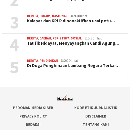
3
BERITA
,
HUKUM
,
NASIONAL
34243 Dilihat
Kalapas dan KPLP dinonaktifkan usai petu…
4
BERITA
,
DAERAH
,
PERISTIWA
,
SOSIAL
21541 Dilihat
Taufik Hidayat, Menyayangkan Candi Agung…
5
BERITA
,
PENDIDIKAN
18209 Dilihat
Di Duga Penghinaan Lambang Negara Terkai…
PEDOMAN MEDIA SIBER
KODE ETIK JURNALISTIK
PRIVACY POLICY
DISCLAIMER
REDAKSI
TENTANG KAMI