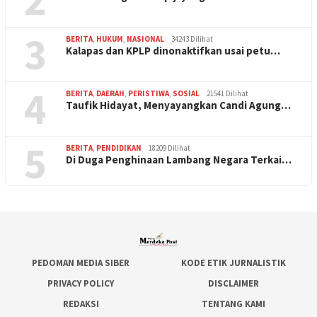
3
BERITA
,
HUKUM
,
NASIONAL
34243 Dilihat
Kalapas dan KPLP dinonaktifkan usai petu…
4
BERITA
,
DAERAH
,
PERISTIWA
,
SOSIAL
21541 Dilihat
Taufik Hidayat, Menyayangkan Candi Agung…
5
BERITA
,
PENDIDIKAN
18209 Dilihat
Di Duga Penghinaan Lambang Negara Terkai…
PEDOMAN MEDIA SIBER
KODE ETIK JURNALISTIK
PRIVACY POLICY
DISCLAIMER
REDAKSI
TENTANG KAMI