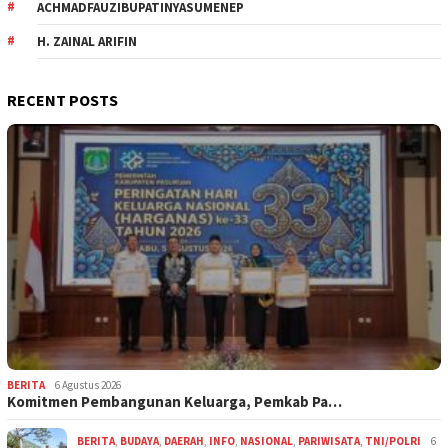
ACHMADFAUZIBUPATINYASUMENEP
H. ZAINAL ARIFIN
RECENT POSTS
BERITA
6 Agustus 2026
Komitmen Pembangunan Keluarga, Pemkab Pa…
BERITA
,
BUDAYA
,
DAERAH
,
INFO
,
NASIONAL
,
PARIWISATA
,
TNI/POLRI
6