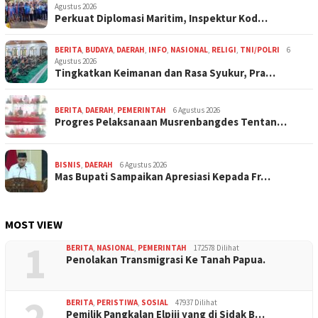
Agustus 2026
Perkuat Diplomasi Maritim, Inspektur Kod…
BERITA
,
BUDAYA
,
DAERAH
,
INFO
,
NASIONAL
,
RELIGI
,
TNI/POLRI
6
Agustus 2026
Tingkatkan Keimanan dan Rasa Syukur, Pra…
BERITA
,
DAERAH
,
PEMERINTAH
6 Agustus 2026
Progres Pelaksanaan Musrenbangdes Tentan…
BISNIS
,
DAERAH
6 Agustus 2026
Mas Bupati Sampaikan Apresiasi Kepada Fr…
MOST VIEW
1
BERITA
,
NASIONAL
,
PEMERINTAH
172578 Dilihat
Penolakan Transmigrasi Ke Tanah Papua.
2
BERITA
,
PERISTIWA
,
SOSIAL
47937 Dilihat
Pemilik Pangkalan Elpiji yang di Sidak B…