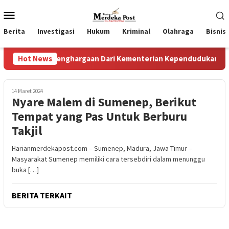
Loncat
Menu
ke
Mobile
konten
Berita
Investigasi
Hukum
Kriminal
Olahraga
Bisnis
rima Penghargaan Dari Kementerian Kependudukan Dan Pemba
Hot News
14 Maret 2024
Nyare Malem di Sumenep, Berikut
Tempat yang Pas Untuk Berburu
Takjil
Harianmerdekapost.com – Sumenep, Madura, Jawa Timur –
Masyarakat Sumenep memiliki cara tersebdiri dalam menunggu
buka […]
BERITA TERKAIT