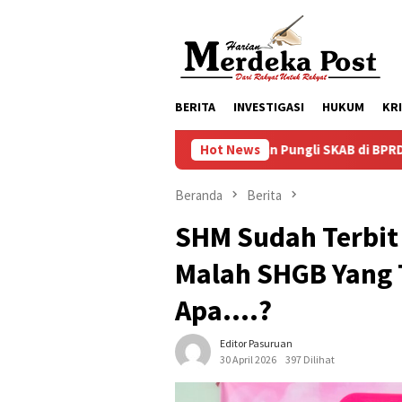
Loncat
ke
konten
BERITA
INVESTIGASI
HUKUM
KR
Dugaan Pungli SKAB di BPRD Lumajang Oknum Dip
Hot News
Beranda
Berita
SHM Sudah Terbit
Malah SHGB Yang 
Apa….?
Editor Pasuruan
30 April 2026
397 Dilihat