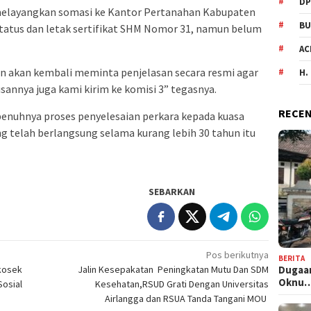
DP
elayangkan somasi ke Kantor Pertanahan Kabupaten
BU
tatus dan letak sertifikat SHM Nomor 31, namun belum
AC
 akan kembali meminta penjelasan secara resmi agar
H.
annya juga kami kirim ke komisi 3” tegasnya.
RECEN
penuhnya proses penyelesaian perkara kepada kuasa
g telah berlangsung selama kurang lebih 30 tahun itu
SEBARKAN
Pos berikutnya
BERITA
ukosek
Jalin Kesepakatan Peningkatan Mutu Dan SDM
Dugaan
Oknu
Sosial
Kesehatan,RSUD Grati Dengan Universitas
Airlangga dan RSUA Tanda Tangani MOU