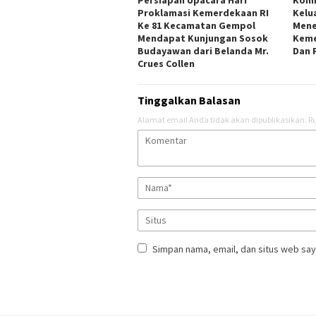
Proklamasi Kemerdekaan RI
Kelu
Ke 81 Kecamatan Gempol
Mene
Mendapat Kunjungan Sosok
Keme
Budayawan dari Belanda Mr.
Dan 
Crues Collen
Tinggalkan Balasan
Alamat email Anda tidak akan dipublikasikan.
Ru
Simpan nama, email, dan situs web say