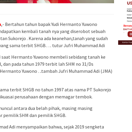
n
,- Bertahun tahun bapak Yudi Hermanto Yuwono
ndapatkan kembali tanah nya yang diserobot sebuah
an Sukorejo . Karena ada keanehan,tanah yang sudah
h yang sama terbit SHGB…. tutur Jufri Muhammad Adi
78 saat Hermanto Yuwono membeli sebidang tanah ke
l, dan pada tahun 1979 terbit lah SHM no 31/Ds
 Hermanto Yuwono . ..tambah Jufri Muhammad Adi (JMA)
sama terbit SHGB no tahun 1997 atas nama PT Sukorejo
h dikuasai perusahaan dengan memagar tembok.
muncul antara dua belah pihak, masing masing
 pemilik SHM dan pemilik SHGB.
mad Adi menyampaikan bahwa, sejak 2019 sengketa