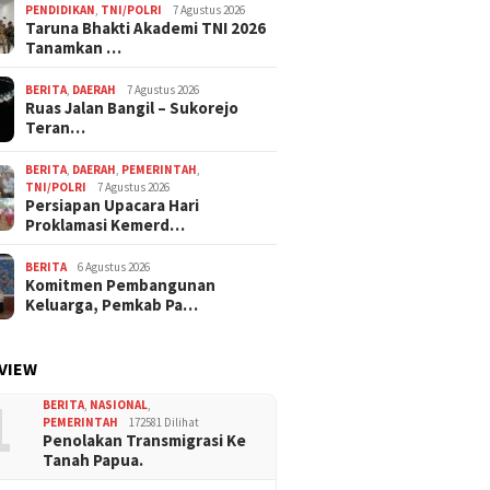
PENDIDIKAN
,
TNI/POLRI
7 Agustus 2026
Taruna Bhakti Akademi TNI 2026
Tanamkan …
BERITA
,
DAERAH
7 Agustus 2026
Ruas Jalan Bangil – Sukorejo
Teran…
BERITA
,
DAERAH
,
PEMERINTAH
,
TNI/POLRI
7 Agustus 2026
Persiapan Upacara Hari
Proklamasi Kemerd…
BERITA
6 Agustus 2026
Komitmen Pembangunan
Keluarga, Pemkab Pa…
VIEW
1
BERITA
,
NASIONAL
,
PEMERINTAH
172581 Dilihat
Penolakan Transmigrasi Ke
Tanah Papua.