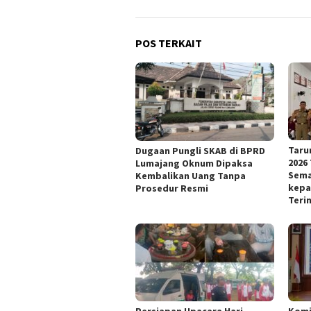
POS TERKAIT
Taru
Dugaan Pungli SKAB di BPRD
2026
Lumajang Oknum Dipaksa
Sema
Kembalikan Uang Tanpa
kepa
Prosedur Resmi
Teri
Persiapan Upacara Hari
Kom