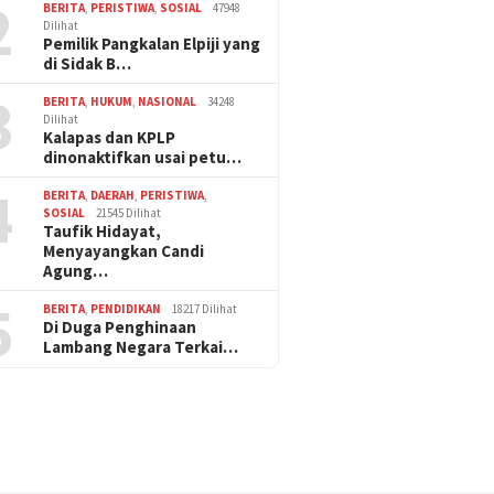
2
BERITA
,
PERISTIWA
,
SOSIAL
47948
Dilihat
Pemilik Pangkalan Elpiji yang
di Sidak B…
3
BERITA
,
HUKUM
,
NASIONAL
34248
Dilihat
Kalapas dan KPLP
dinonaktifkan usai petu…
4
BERITA
,
DAERAH
,
PERISTIWA
,
SOSIAL
21545 Dilihat
Taufik Hidayat,
Menyayangkan Candi
Agung…
5
BERITA
,
PENDIDIKAN
18217 Dilihat
Di Duga Penghinaan
Lambang Negara Terkai…