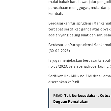
mulai babak baru lewat jalur pengadi
perusahaan menggugat, mulai dari p
kembali.
Berdasarkan Yurisprudensi Mahkamah 
terdapat sertifikat ganda atas obyek
adalah yang paling kuat dan sah, se
Berdasarkan Yurisprudensi Mahkamah 
(30-04-2026)
Ia juga menjelaskan berdasarkan putu
no 63/2023, telah terjadi overlaping
Serifikat Hak Milik no 31di desa Lem
diserahkan ke Yudi
READ
Tak Berkesudahan, Ketua
Dugaan Pemalakan