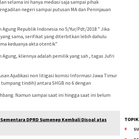
lan selama ini hanya mediasi saja sampai pihak
engadilan negeri sampai putusan MA dan Peninjauan
Agung Republik Indonesia no 5/Yur/Pdt/2018 ” Jika
 yang sama, serifikat yang diterbitkan lebih dahulu
lama keduanya akta otentik”
Agung, kliennya adalah pemilik yang sah , tagas Jufri
san Ajudikasi non litigasi komisi Informasi Jawa Timur
 ( tumpang tindih) antara SHGB no 6 dengan
ahbang. Namun sampai saat ini hingga saat ini belum
TOPIK
 Sementara DPRD Sumenep Kembali Disoal atas
SU