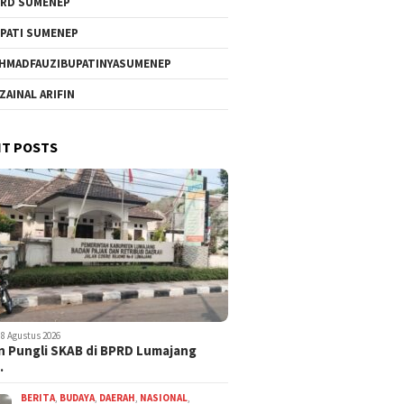
RD SUMENEP
PATI SUMENEP
HMADFAUZIBUPATINYASUMENEP
 ZAINAL ARIFIN
T POSTS
8 Agustus 2026
 Pungli SKAB di BPRD Lumajang
…
BERITA
,
BUDAYA
,
DAERAH
,
NASIONAL
,