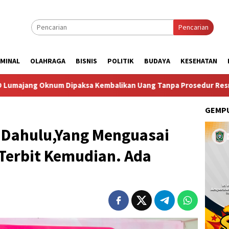
Pencarian
IMINAL
OLAHRAGA
BISNIS
POLITIK
BUDAYA
KESEHATAN
aksa Kembalikan Uang Tanpa Prosedur Resmi
Taruna Bhak
GEMPU
 Dahulu,Yang Menguasai
Terbit Kemudian. Ada