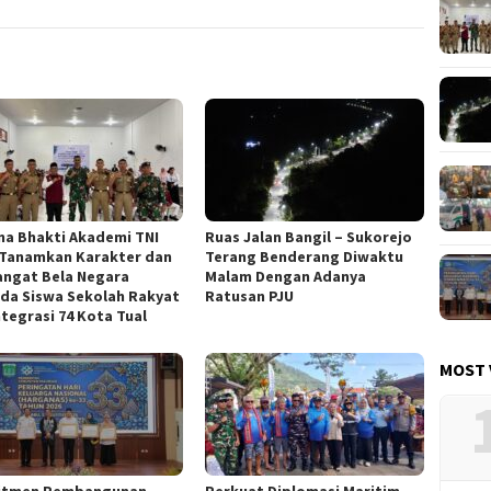
na Bhakti Akademi TNI
Ruas Jalan Bangil – Sukorejo
 Tanamkan Karakter dan
Terang Benderang Diwaktu
ngat Bela Negara
Malam Dengan Adanya
da Siswa Sekolah Rakyat
Ratusan PJU
ntegrasi 74 Kota Tual
MOST 
itmen Pembangunan
Perkuat Diplomasi Maritim,