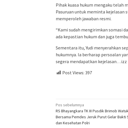
Pihak kuasa hukum mengaku telah m
Pasuruan untuk meminta kejelasan s
memperoleh jawaban resmi.
“Kami sudah mengirimkan somasi dan
ada kepastian hukum dan juga tembus
Sementara itu, Yudi menyerahkan se
hukumnya. Ia berharap persoalan yan
segera mendapatkan kejelasan…izz
Post Views:
397
Navigasi
Pos sebelumnya
RS Bhayangkara TK III Pusdik Brimob Wat
pos
Bersama Pemdes Jeruk Purut Gelar Bakti 
dan Kesehatan Polri