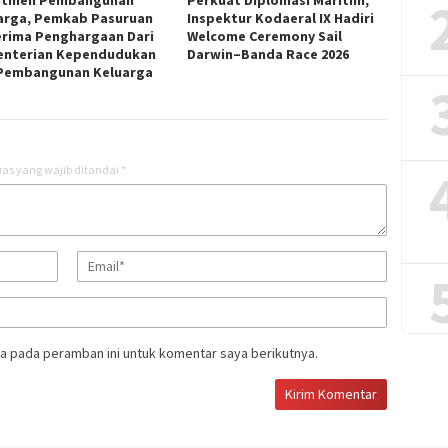
arga, Pemkab Pasuruan
Inspektur Kodaeral IX Hadiri
rima Penghargaan Dari
Welcome Ceremony Sail
nterian Kependudukan
Darwin–Banda Race 2026
Pembangunan Keluarga
as yang wajib ditandai
*
a pada peramban ini untuk komentar saya berikutnya.