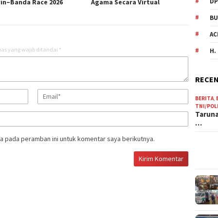
DP
in–Banda Race 2026
Agama Secara Virtual
BU
AC
as yang wajib ditandai
*
H.
RECEN
BERITA
,
TNI/POL
Taruna
…
a pada peramban ini untuk komentar saya berikutnya.