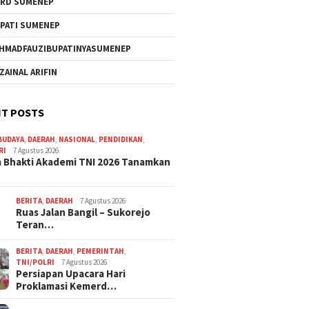
RD SUMENEP
PATI SUMENEP
HMADFAUZIBUPATINYASUMENEP
 ZAINAL ARIFIN
T POSTS
BUDAYA
,
DAERAH
,
NASIONAL
,
PENDIDIKAN
,
RI
7 Agustus 2026
 Bhakti Akademi TNI 2026 Tanamkan
BERITA
,
DAERAH
7 Agustus 2026
Ruas Jalan Bangil – Sukorejo
Teran…
BERITA
,
DAERAH
,
PEMERINTAH
,
TNI/POLRI
7 Agustus 2026
Persiapan Upacara Hari
Proklamasi Kemerd…