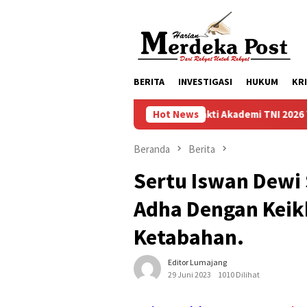
Loncat
ke
konten
BERITA
INVESTIGASI
HUKUM
KR
Taruna Bhakti Akademi TNI 2026 Tanamkan Kara
Hot News
Beranda
Berita
Sertu Iswan Dewi 
Adha Dengan Keik
Ketabahan.
Editor Lumajang
29 Juni 2023
1010 Dilihat