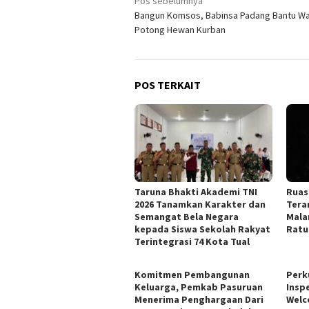
Navigasi
Pos sebelumnya
Bangun Komsos, Babinsa Padang Bantu W
pos
Potong Hewan Kurban
POS TERKAIT
Taruna Bhakti Akademi TNI
Ruas
2026 Tanamkan Karakter dan
Tera
Semangat Bela Negara
Mala
kepada Siswa Sekolah Rakyat
Ratu
Terintegrasi 74 Kota Tual
Komitmen Pembangunan
Perk
Keluarga, Pemkab Pasuruan
Insp
Menerima Penghargaan Dari
Welc