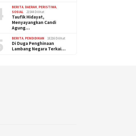
4
BERITA
,
DAERAH
,
PERISTIWA
,
SOSIAL
21544 Dilihat
Taufik Hidayat,
Menyayangkan Candi
Agung…
5
BERITA
,
PENDIDIKAN
18216 Dilihat
Di Duga Penghinaan
Lambang Negara Terkai…