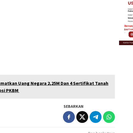
lamatkan Uang Negara 2,25M Dan 4 Sertifikat Tanah
upsi PKBM
SEBARKAN