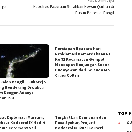
Pos berikutnya
arga
Kapolres Pasuruan Serahkan Hewan Qurban di
Rusun Polres di Bangil
Persiapan Upacara Hari
Proklamasi Kemerdekaan RI
Ke 81 Kecamatan Gempol
Mendapat Kunjungan Sosok
Budayawan dari Belanda Mr.
Crues Collen
 Jalan Bangil – Sukorejo
ng Benderang Diwaktu
m Dengan Adanya
san PJU
TOPIK
uat Diplomasi Maritim,
Tingkatkan Keimanan dan
ektur Kodaeral IX Hadiri
Rasa Syukur, Prajurit
SU
ome Ceremony Sail
Kodaeral IX Ikuti Kauseri