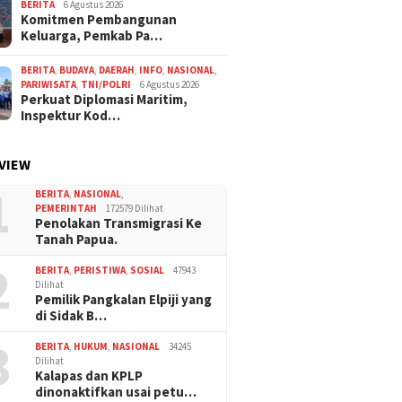
BERITA
6 Agustus 2026
Komitmen Pembangunan
Keluarga, Pemkab Pa…
BERITA
,
BUDAYA
,
DAERAH
,
INFO
,
NASIONAL
,
PARIWISATA
,
TNI/POLRI
6 Agustus 2026
Perkuat Diplomasi Maritim,
Inspektur Kod…
VIEW
1
BERITA
,
NASIONAL
,
PEMERINTAH
172579 Dilihat
Penolakan Transmigrasi Ke
Tanah Papua.
2
BERITA
,
PERISTIWA
,
SOSIAL
47943
Dilihat
Pemilik Pangkalan Elpiji yang
di Sidak B…
3
BERITA
,
HUKUM
,
NASIONAL
34245
Dilihat
Kalapas dan KPLP
dinonaktifkan usai petu…