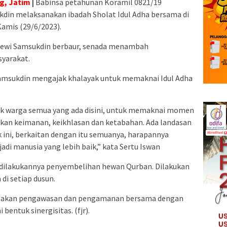
g, Jatim
|
Babinsa petahunan Koramil 0821/19
din melaksanakan ibadah Sholat Idul Adha bersama di
Kamis (29/6/2023).
Dewi Samsukdin berbaur, senada menambah
yarakat.
Samsukdin mengajak khalayak untuk memaknai Idul Adha
ak warga semua yang ada disini, untuk memaknai momen
tkan keimanan, keikhlasan dan ketabahan. Ada landasan
k ini, berkaitan dengan itu semuanya, harapannya
di manusia yang lebih baik,” kata Sertu Iswan
, dilakukannya penyembelihan hewan Qurban. Dilakukan
di setiap dusun.
ksanakan pengawasan dan pengamanan bersama dengan
entuk sinergisitas. (fjr).