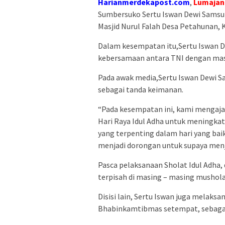
Harianmerdekapost.com
,
Lumajan
Sumbersuko Sertu Iswan Dewi Samsuk
Masjid Nurul Falah Desa Petahunan, 
Dalam kesempatan itu,Sertu Iswan 
kebersamaan antara TNI dengan mas
Pada awak media,Sertu Iswan Dewi 
sebagai tanda keimanan.
“Pada kesempatan ini, kami mengaj
Hari Raya Idul Adha untuk meningka
yang terpenting dalam hari yang bai
menjadi dorongan untuk supaya menja
Pasca pelaksanaan Sholat Idul Adha
terpisah di masing – masing mushola 
Disisi lain, Sertu Iswan juga mela
Bhabinkamtibmas setempat, sebagai b