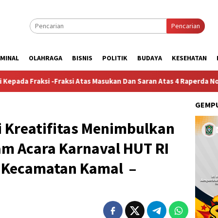
Pencarian
IMINAL
OLAHRAGA
BISNIS
POLITIK
BUDAYA
KESEHATAN
ukan Dan Saran Atas 4 Raperda Non-APBD 2026
Pemdes Bul
GEMPU
i Kreatifitas Menimbulkan
am Acara Karnaval HUT RI
 Kecamatan Kamal –