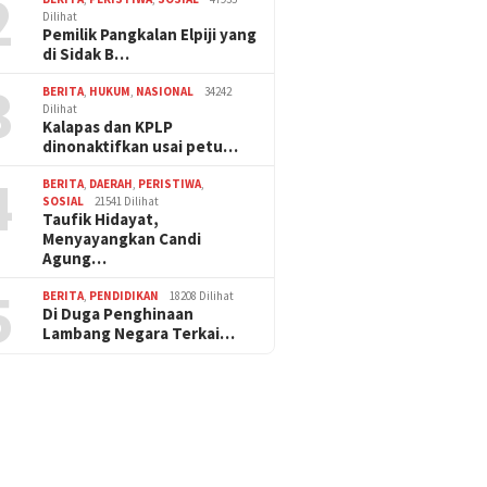
2
Dilihat
Pemilik Pangkalan Elpiji yang
di Sidak B…
3
BERITA
,
HUKUM
,
NASIONAL
34242
Dilihat
Kalapas dan KPLP
dinonaktifkan usai petu…
4
BERITA
,
DAERAH
,
PERISTIWA
,
SOSIAL
21541 Dilihat
Taufik Hidayat,
Menyayangkan Candi
Agung…
5
BERITA
,
PENDIDIKAN
18208 Dilihat
Di Duga Penghinaan
Lambang Negara Terkai…