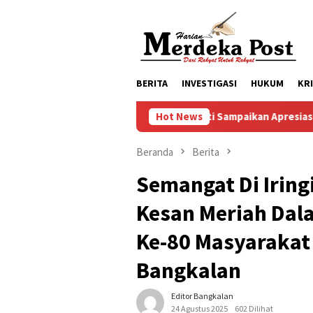
Loncat
ke
konten
BERITA
INVESTIGASI
HUKUM
KR
Mas Bupati Sampaikan Apresiasi Kepada Fraksi -Fraksi Atas Mas
Hot News
Beranda
Berita
Semangat Di Iring
Kesan Meriah Dal
Ke-80 Masyarakat
Bangkalan
Editor Bangkalan
24 Agustus 2025
602 Dilihat