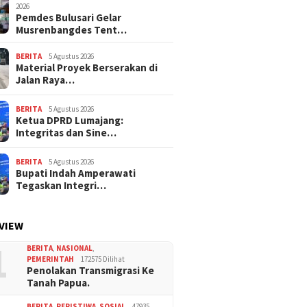
2026
Pemdes Bulusari Gelar
Musrenbangdes Tent…
BERITA
5 Agustus 2026
Material Proyek Berserakan di
Jalan Raya…
BERITA
5 Agustus 2026
Ketua DPRD Lumajang:
Integritas dan Sine…
BERITA
5 Agustus 2026
Bupati Indah Amperawati
Tegaskan Integri…
VIEW
1
BERITA
,
NASIONAL
,
PEMERINTAH
172575 Dilihat
Penolakan Transmigrasi Ke
Tanah Papua.
BERITA
,
PERISTIWA
,
SOSIAL
47935