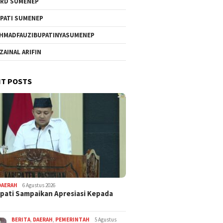
RD SUMENEP
PATI SUMENEP
HMADFAUZIBUPATINYASUMENEP
 ZAINAL ARIFIN
T POSTS
DAERAH
6 Agustus 2026
pati Sampaikan Apresiasi Kepada
BERITA
,
DAERAH
,
PEMERINTAH
5 Agustus