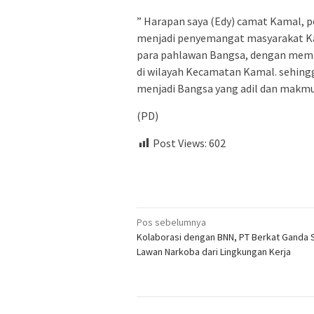
” Harapan saya (Edy) camat Kamal, p
menjadi penyemangat masyarakat Kam
para pahlawan Bangsa, dengan memba
di wilayah Kecamatan Kamal. sehingg
menjadi Bangsa yang adil dan makmur 
(PD)
Post Views:
602
Navigasi
Pos sebelumnya
Kolaborasi dengan BNN, PT Berkat Ganda 
pos
Lawan Narkoba dari Lingkungan Kerja