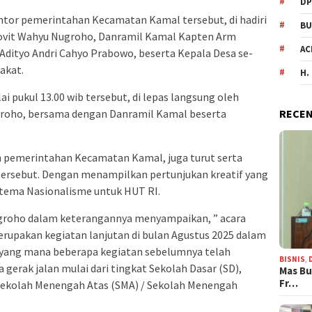
DP
ntor pemerintahan Kecamatan Kamal tersebut, di hadiri
BU
ovit Wahyu Nugroho, Danramil Kamal Kapten Arm
AC
Adityo Andri Cahyo Prabowo, beserta Kepala Desa se-
akat.
H.
ai pukul 13.00 wib tersebut, di lepas langsung oleh
roho, bersama dengan Danramil Kamal beserta
RECEN
ah pemerintahan Kecamatan Kamal, juga turut serta
 tersebut. Dengan menampilkan pertunjukan kreatif yang
ema Nasionalisme untuk HUT RI.
groho dalam keterangannya menyampaikan, ” acara
merupakan kegiatan lanjutan di bulan Agustus 2025 dalam
 yang mana beberapa kegiatan sebelumnya telah
BISNIS
,
 gerak jalan mulai dari tingkat Sekolah Dasar (SD),
Mas Bu
Fr…
ekolah Menengah Atas (SMA) / Sekolah Menengah