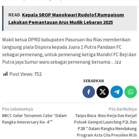
READ
Kepala SROP Manokwari Rudolof.Rumpaisum
Lakukan Pemantauan Arus Mudik Lebaran 2025
Wakil ketua DPRD kabupaten Pasuruan ibu Rias memberikan
langsung piala Dispora kepada Juara 1 Putra Pandaan FC
sebagai pemenang, untuk pemenang ketiga Mandiri FC Beji dan
Putra jaya Sumur waru sebagai pemenang bersama…izz
Post Views:
752
SEBARKAN
Navigasi
Pos sebelumnya
Pos berikutnya
BBCC Gelar Turnamen Catur “Dalam
Tanpa Basa -Basi Kerja Dan Kerja!!
pos
Rangka Anniversary Ke- 4″”
Polsek Gempol Launching P2L Dan
P2B ” Dalam Rangka Mendukung
Program Asta Cita Presiden RI Di