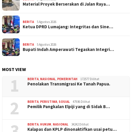
Material Proyek Berserakan di Jalan Raya…
BERITA
5 Agustus 2026
Ketua DPRD Lumajang: Integritas dan Sine…
BERITA
5 Agustus 2026
Bupati Indah Amperawati Tegaskan Integri…
MOST VIEW
1
BERITA
,
NASIONAL
,
PEMERINTAH
172577 Dilihat
Penolakan Transmigrasi Ke Tanah Papua.
2
BERITA
,
PERISTIWA
,
SOSIAL
47936 Dilihat
Pemilik Pangkalan Elpiji yang di Sidak B…
3
BERITA
,
HUKUM
,
NASIONAL
34242 Dilihat
Kalapas dan KPLP dinonaktifkan usai petu…