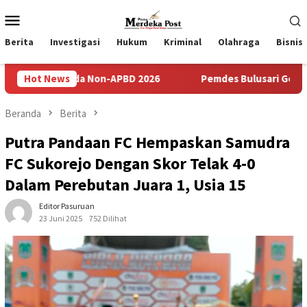
Loncat
Menu
ke
Mobile
konten
Berita
Investigasi
Hukum
Kriminal
Olahraga
Bisnis
a Non-APBD 2026
Hot News
Pemdes Bulusari Gelar Musrenbangdes 
Beranda
Berita
Putra Pandaan FC Hempaskan Samudra
FC Sukorejo Dengan Skor Telak 4-0
Dalam Perebutan Juara 1, Usia 15
Editor Pasuruan
23 Juni 2025
752 Dilihat