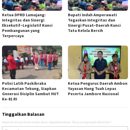
Ketua DPRD Lumajang:
Bupati Indah Amperawati
Integritas dan Sinergi
Tegaskan Integritas dan
Eksekutif–Legislatif Kunci
Sinergi Pusat–Daerah Kunci
Pembangunan yang
Tata Kelola Bersih
Terpercaya
Polisi Latih Paskibraka
Ketua Pengurus Daerah Ambon
Kecamatan Tekung, Siapkan
Yayasan Hang Tuah Lepas
Generasi Disiplin Sambut HUT
Peserta Jambore Nasional
Ke-81 RI
Tinggalkan Balasan
Alamat email Anda tidak akan dipublikasikan.
Ruas yang wajib ditandai
*