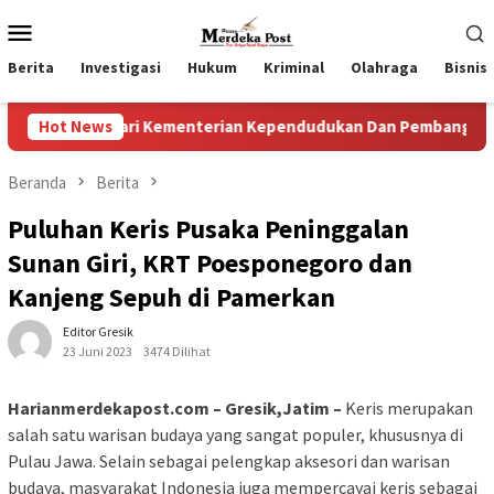
Loncat
Menu
ke
Mobile
konten
Berita
Investigasi
Hukum
Kriminal
Olahraga
Bisnis
Dari Kementerian Kependudukan Dan Pembangunan Keluarga
Hot News
Beranda
Berita
Puluhan Keris Pusaka Peninggalan
Sunan Giri, KRT Poesponegoro dan
Kanjeng Sepuh di Pamerkan
Editor Gresik
23 Juni 2023
3474 Dilihat
Harianmerdekapost.com – Gresik,Jatim –
Keris merupakan
salah satu warisan budaya yang sangat populer, khususnya di
Pulau Jawa. Selain sebagai pelengkap aksesori dan warisan
budaya, masyarakat Indonesia juga mempercayai keris sebagai