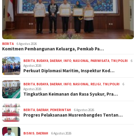
BERITA
6 Agustus 2026
Komitmen Pembangunan Keluarga, Pemkab Pa…
BERITA
,
BUDAYA
,
DAERAH
,
INFO
,
NASIONAL
,
PARIWISATA
,
TNI/POLRI
6
Agustus 2026
Perkuat Diplomasi Maritim, Inspektur Kod…
BERITA
,
BUDAYA
,
DAERAH
,
INFO
,
NASIONAL
,
RELIGI
,
TNI/POLRI
6
Agustus 2026
Tingkatkan Keimanan dan Rasa Syukur, Pra…
BERITA
,
DAERAH
,
PEMERINTAH
6 Agustus 2026
Progres Pelaksanaan Musrenbangdes Tentan…
BISNIS
,
DAERAH
6 Agustus 2026