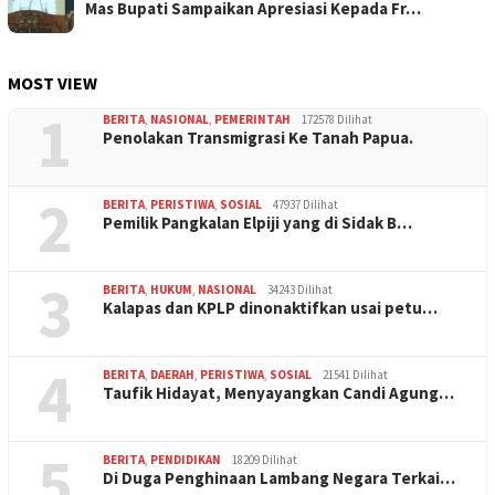
Mas Bupati Sampaikan Apresiasi Kepada Fr…
MOST VIEW
1
BERITA
,
NASIONAL
,
PEMERINTAH
172578 Dilihat
Penolakan Transmigrasi Ke Tanah Papua.
2
BERITA
,
PERISTIWA
,
SOSIAL
47937 Dilihat
Pemilik Pangkalan Elpiji yang di Sidak B…
3
BERITA
,
HUKUM
,
NASIONAL
34243 Dilihat
Kalapas dan KPLP dinonaktifkan usai petu…
4
BERITA
,
DAERAH
,
PERISTIWA
,
SOSIAL
21541 Dilihat
Taufik Hidayat, Menyayangkan Candi Agung…
5
BERITA
,
PENDIDIKAN
18209 Dilihat
Di Duga Penghinaan Lambang Negara Terkai…