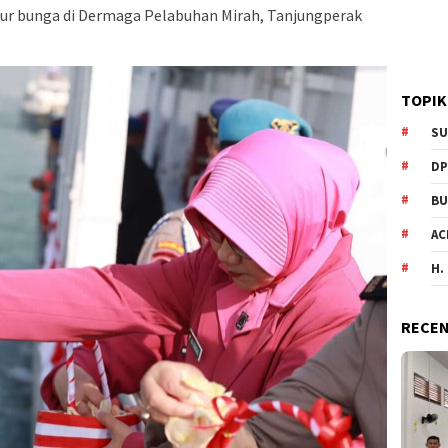
ur bunga di Dermaga Pelabuhan Mirah, Tanjungperak
TOPIK
SU
DP
BU
AC
H.
RECEN