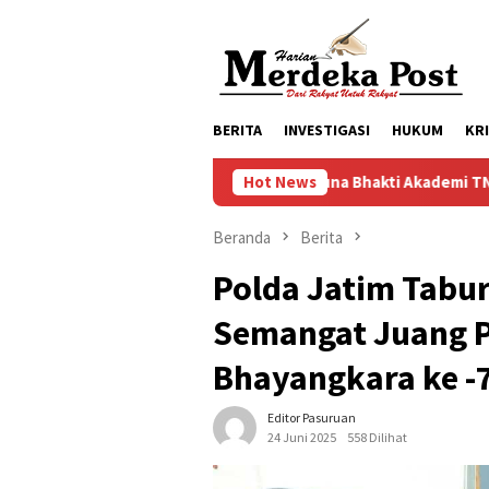
Loncat
ke
konten
BERITA
INVESTIGASI
HUKUM
KR
Taruna Bhakti Akademi TNI 2026 Tanamkan Ka
Hot News
Beranda
Berita
Polda Jatim Tabur
Semangat Juang P
Bhayangkara ke -
Editor Pasuruan
24 Juni 2025
558 Dilihat