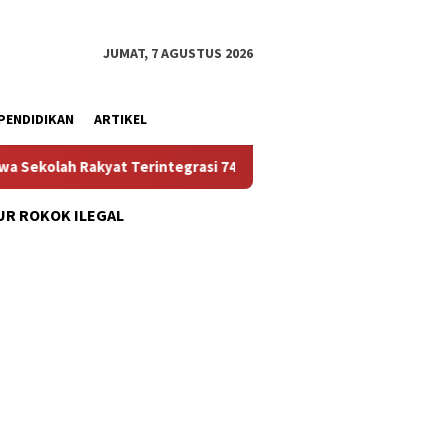
JUMAT, 7 AGUSTUS 2026
PENDIDIKAN
ARTIKEL
erintegrasi 74 Kota Tual
Ruas Jalan Bangil – Sukorejo
R ROKOK ILEGAL