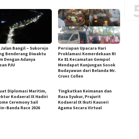
 Jalan Bangil – Sukorejo
Persiapan Upacara Hari
ng Benderang Diwaktu
Proklamasi Kemerdekaan RI
m Dengan Adanya
Ke 81 Kecamatan Gempol
san PJU
Mendapat Kunjungan Sosok
Budayawan dari Belanda Mr.
Crues Collen
uat Diplomasi Maritim,
Tingkatkan Keimanan dan
ektur Kodaeral IX Hadiri
Rasa Syukur, Prajurit
ome Ceremony Sail
Kodaeral IX Ikuti Kauseri
in–Banda Race 2026
Agama Secara Virtual