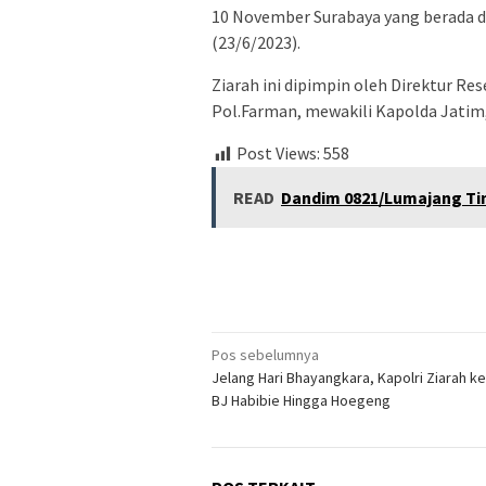
10 November Surabaya yang berada d
(23/6/2023).
Ziarah ini dipimpin oleh Direktur R
Pol.Farman, mewakili Kapolda Jatim
Post Views:
558
READ
Dandim 0821/Lumajang Ti
Navigasi
Pos sebelumnya
Jelang Hari Bhayangkara, Kapolri Ziarah 
pos
BJ Habibie Hingga Hoegeng