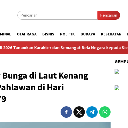
Pencarian
IMINAL
OLAHRAGA
BISNIS
POLITIK
BUDAYA
KESEHATAN
rakter dan Semangat Bela Negara kepada Siswa Sekolah Rakyat T
GEMPU
 Bunga di Laut Kenang
ahlawan di Hari
79