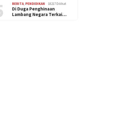
5
BERITA
,
PENDIDIKAN
18217 Dilihat
Di Duga Penghinaan
Lambang Negara Terkai…