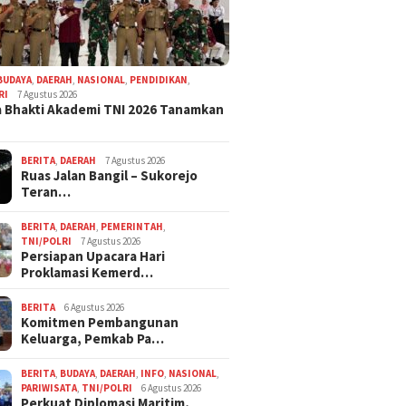
BUDAYA
,
DAERAH
,
NASIONAL
,
PENDIDIKAN
,
RI
7 Agustus 2026
 Bhakti Akademi TNI 2026 Tanamkan
BERITA
,
DAERAH
7 Agustus 2026
Ruas Jalan Bangil – Sukorejo
Teran…
BERITA
,
DAERAH
,
PEMERINTAH
,
TNI/POLRI
7 Agustus 2026
Persiapan Upacara Hari
Proklamasi Kemerd…
BERITA
6 Agustus 2026
Komitmen Pembangunan
Keluarga, Pemkab Pa…
BERITA
,
BUDAYA
,
DAERAH
,
INFO
,
NASIONAL
,
PARIWISATA
,
TNI/POLRI
6 Agustus 2026
Perkuat Diplomasi Maritim,