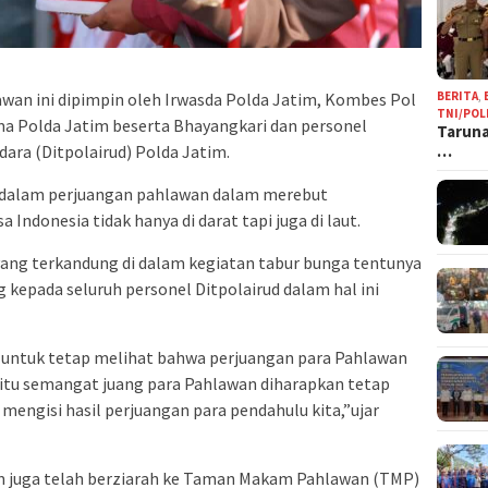
BERITA
,
wan ini dipimpin oleh Irwasda Polda Jatim, Kombes Pol
TNI/POL
ama Polda Jatim beserta Bhayangkari dan personel
Taruna
…
dara (Ditpolairud) Polda Jatim.
dalam perjuangan pahlawan dalam merebut
donesia tidak hanya di darat tapi juga di laut.
ang terkandung di dalam kegiatan tabur bunga tentunya
kepada seluruh personel Ditpolairud dalam hal ini
d untuk tetap melihat bahwa perjuangan para Pahlawan
k itu semangat juang para Pahlawan diharapkan tetap
engisi hasil perjuangan para pendahulu kita,”ujar
m juga telah berziarah ke Taman Makam Pahlawan (TMP)