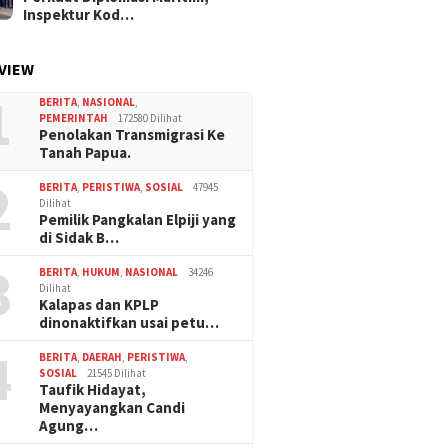
Inspektur Kod…
VIEW
1
BERITA
,
NASIONAL
,
PEMERINTAH
172580 Dilihat
Penolakan Transmigrasi Ke
Tanah Papua.
2
BERITA
,
PERISTIWA
,
SOSIAL
47945
Dilihat
Pemilik Pangkalan Elpiji yang
di Sidak B…
3
BERITA
,
HUKUM
,
NASIONAL
34246
Dilihat
Kalapas dan KPLP
dinonaktifkan usai petu…
4
BERITA
,
DAERAH
,
PERISTIWA
,
SOSIAL
21545 Dilihat
Taufik Hidayat,
Menyayangkan Candi
Agung…