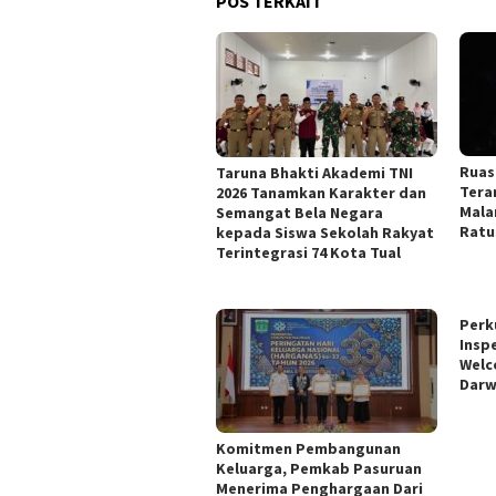
POS TERKAIT
Ruas
Taruna Bhakti Akademi TNI
Tera
2026 Tanamkan Karakter dan
Mala
Semangat Bela Negara
Ratu
kepada Siswa Sekolah Rakyat
Terintegrasi 74 Kota Tual
Perk
Insp
Welc
Darw
Komitmen Pembangunan
Keluarga, Pemkab Pasuruan
Menerima Penghargaan Dari