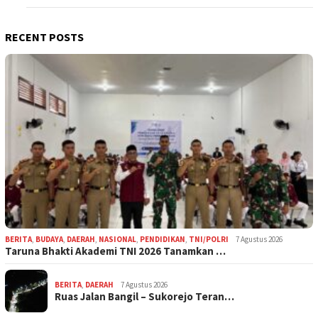
RECENT POSTS
BERITA
,
BUDAYA
,
DAERAH
,
NASIONAL
,
PENDIDIKAN
,
TNI/POLRI
7 Agustus 2026
Taruna Bhakti Akademi TNI 2026 Tanamkan …
BERITA
,
DAERAH
7 Agustus 2026
Ruas Jalan Bangil – Sukorejo Teran…