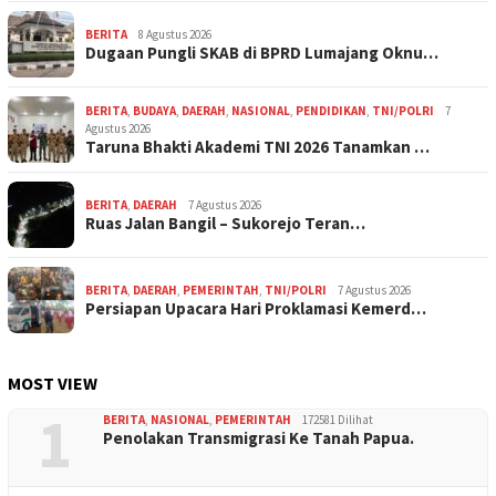
BERITA
8 Agustus 2026
Dugaan Pungli SKAB di BPRD Lumajang Oknu…
BERITA
,
BUDAYA
,
DAERAH
,
NASIONAL
,
PENDIDIKAN
,
TNI/POLRI
7
Agustus 2026
Taruna Bhakti Akademi TNI 2026 Tanamkan …
BERITA
,
DAERAH
7 Agustus 2026
Ruas Jalan Bangil – Sukorejo Teran…
BERITA
,
DAERAH
,
PEMERINTAH
,
TNI/POLRI
7 Agustus 2026
Persiapan Upacara Hari Proklamasi Kemerd…
MOST VIEW
1
BERITA
,
NASIONAL
,
PEMERINTAH
172581 Dilihat
Penolakan Transmigrasi Ke Tanah Papua.