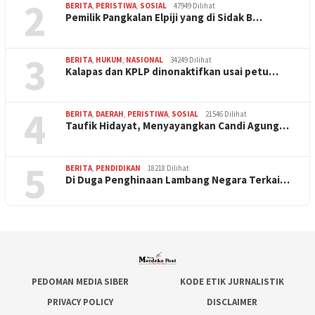
2
BERITA
,
PERISTIWA
,
SOSIAL
47949 Dilihat
Pemilik Pangkalan Elpiji yang di Sidak B…
3
BERITA
,
HUKUM
,
NASIONAL
34249 Dilihat
Kalapas dan KPLP dinonaktifkan usai petu…
4
BERITA
,
DAERAH
,
PERISTIWA
,
SOSIAL
21546 Dilihat
Taufik Hidayat, Menyayangkan Candi Agung…
5
BERITA
,
PENDIDIKAN
18218 Dilihat
Di Duga Penghinaan Lambang Negara Terkai…
PEDOMAN MEDIA SIBER
KODE ETIK JURNALISTIK
PRIVACY POLICY
DISCLAIMER