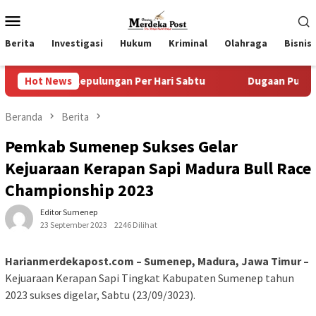
Loncat
Menu
ke
Mobile
konten
Berita
Investigasi
Hukum
Kriminal
Olahraga
Bisnis
 Kepulungan Per Hari Sabtu
Hot News
Dugaan Pungli SKAB di BPR
Beranda
Berita
Pemkab Sumenep Sukses Gelar
Kejuaraan Kerapan Sapi Madura Bull Race
Championship 2023
Editor Sumenep
23 September 2023
2246 Dilihat
Harianmerdekapost.com – Sumenep, Madura, Jawa Timur –
Kejuaraan Kerapan Sapi Tingkat Kabupaten Sumenep tahun
2023 sukses digelar, Sabtu (23/09/3023).