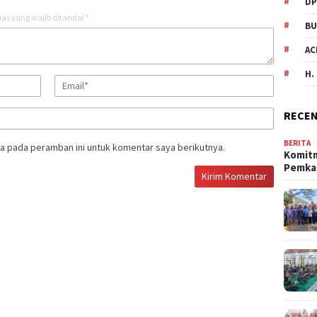
DP
as yang wajib ditandai
*
BU
AC
H.
RECEN
BERITA
a pada peramban ini untuk komentar saya berikutnya.
Komit
Pemka