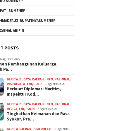
RD SUMENEP
PATI SUMENEP
HMADFAUZIBUPATINYASUMENEP
 ZAINAL ARIFIN
T POSTS
6 Agustus 2026
men Pembangunan Keluarga,
b Pa…
BERITA
,
BUDAYA
,
DAERAH
,
INFO
,
NASIONAL
,
PARIWISATA
,
TNI/POLRI
6 Agustus 2026
Perkuat Diplomasi Maritim,
Inspektur Kod…
BERITA
,
BUDAYA
,
DAERAH
,
INFO
,
NASIONAL
,
RELIGI
,
TNI/POLRI
6 Agustus 2026
Tingkatkan Keimanan dan Rasa
Syukur, Pra…
BERITA
,
DAERAH
,
PEMERINTAH
6 Agustus