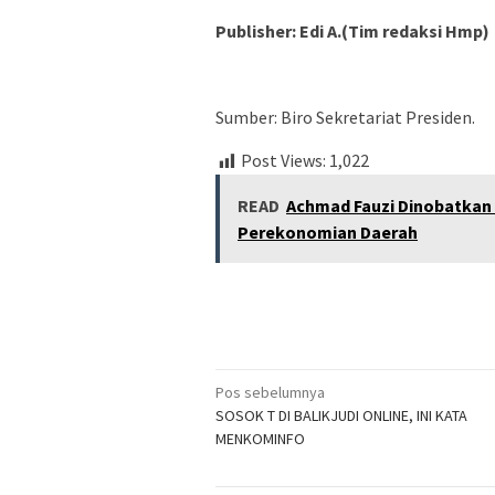
Publisher: Edi A.(Tim redaksi Hmp)
Sumber: Biro Sekretariat Presiden.
Post Views:
1,022
READ
Achmad Fauzi Dinobatkan
Perekonomian Daerah
Navigasi
Pos sebelumnya
SOSOK T DI BALIKJUDI ONLINE, INI KATA
pos
MENKOMINFO