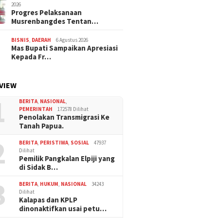
2026
Progres Pelaksanaan
Musrenbangdes Tentan…
BISNIS
,
DAERAH
6 Agustus 2026
Mas Bupati Sampaikan Apresiasi
Kepada Fr…
VIEW
1
BERITA
,
NASIONAL
,
PEMERINTAH
172578 Dilihat
Penolakan Transmigrasi Ke
Tanah Papua.
2
BERITA
,
PERISTIWA
,
SOSIAL
47937
Dilihat
Pemilik Pangkalan Elpiji yang
di Sidak B…
3
BERITA
,
HUKUM
,
NASIONAL
34243
Dilihat
Kalapas dan KPLP
dinonaktifkan usai petu…