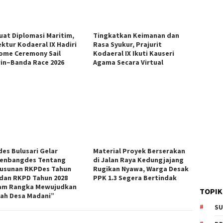
uat Diplomasi Maritim,
Tingkatkan Keimanan dan
ektur Kodaeral IX Hadiri
Rasa Syukur, Prajurit
ome Ceremony Sail
Kodaeral IX Ikuti Kauseri
in–Banda Race 2026
Agama Secara Virtual
es Bulusari Gelar
Material Proyek Berserakan
enbangdes Tentang
di Jalan Raya Kedungjajang
usunan RKPDes Tahun
Rugikan Nyawa, Warga Desak
 dan RKPD Tahun 2028
PPK 1.3 Segera Bertindak
am Rangka Mewujudkan
TOPIK
ah Desa Madani”
SU