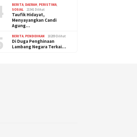
4
BERITA
,
DAERAH
,
PERISTIWA
,
SOSIAL
21541 Dilihat
Taufik Hidayat,
Menyayangkan Candi
Agung…
5
BERITA
,
PENDIDIKAN
18209 Dilihat
Di Duga Penghinaan
Lambang Negara Terkai…