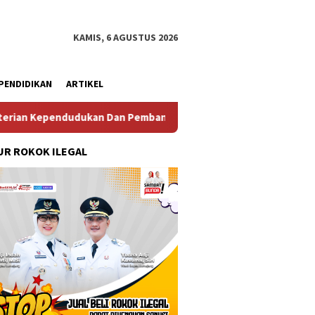
KAMIS, 6 AGUSTUS 2026
PENDIDIKAN
ARTIKEL
dudukan Dan Pembangunan Keluarga
Perkuat Diplomasi M
R ROKOK ILEGAL