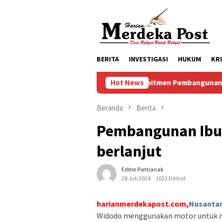
Loncat
ke
konten
BERITA
INVESTIGASI
HUKUM
KR
Komitmen Pembangunan Keluarga, Pem
Hot News
Beranda
Berita
Pembangunan Ibu 
berlanjut
Editor Pontianak
28 Juli 2024
1022 Dilihat
harianmerdekapost.com,
Nusantar
Widodo menggunakan motor untuk m