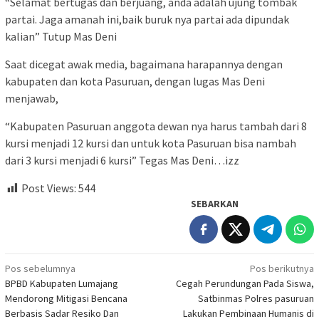
“Selamat bertugas dan berjuang, anda adalah ujung tombak
partai. Jaga amanah ini,baik buruk nya partai ada dipundak
kalian” Tutup Mas Deni
Saat dicegat awak media, bagaimana harapannya dengan
kabupaten dan kota Pasuruan, dengan lugas Mas Deni
menjawab,
“Kabupaten Pasuruan anggota dewan nya harus tambah dari 8
kursi menjadi 12 kursi dan untuk kota Pasuruan bisa nambah
dari 3 kursi menjadi 6 kursi” Tegas Mas Deni…izz
Post Views:
544
SEBARKAN
Navigasi
Pos sebelumnya
Pos berikutnya
BPBD Kabupaten Lumajang
Cegah Perundungan Pada Siswa,
pos
Mendorong Mitigasi Bencana
Satbinmas Polres pasuruan
Berbasis Sadar Resiko Dan
Lakukan Pembinaan Humanis di