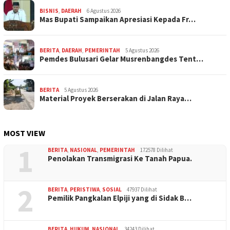
BISNIS
,
DAERAH
6 Agustus 2026
Mas Bupati Sampaikan Apresiasi Kepada Fr…
BERITA
,
DAERAH
,
PEMERINTAH
5 Agustus 2026
Pemdes Bulusari Gelar Musrenbangdes Tent…
BERITA
5 Agustus 2026
Material Proyek Berserakan di Jalan Raya…
MOST VIEW
1
BERITA
,
NASIONAL
,
PEMERINTAH
172578 Dilihat
Penolakan Transmigrasi Ke Tanah Papua.
2
BERITA
,
PERISTIWA
,
SOSIAL
47937 Dilihat
Pemilik Pangkalan Elpiji yang di Sidak B…
BERITA
,
HUKUM
,
NASIONAL
34243 Dilihat