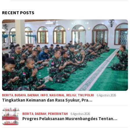
RECENT POSTS
BERITA
,
BUDAYA
,
DAERAH
,
INFO
,
NASIONAL
,
RELIGI
,
TNI/POLRI
6 Agustus 2026
Tingkatkan Keimanan dan Rasa Syukur, Pra…
BERITA
,
DAERAH
,
PEMERINTAH
6 Agustus 2026
Progres Pelaksanaan Musrenbangdes Tentan…