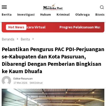
Loncat
Menu
ke
Mobile
konten
Berita
Investigasi
Hukum
Kriminal
Olahraga
Bisnis
 Virtual
Hot News
Progres Pelaksanaan Musrenbangdes Tentang P
Beranda
Berita
Pelantikan Pengurus PAC PDI-Perjuangan
se-Kabupaten dan Kota Pasuruan,
Dibarengi Dengan Pemberian Bingkisan
ke Kaum Dhuafa
Editor Pasuruan
17 Mei 2026
544 Dilihat