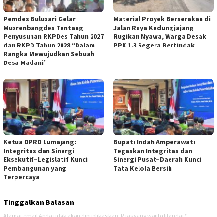
Pemdes Bulusari Gelar
Material Proyek Berserakan di
Musrenbangdes Tentang
Jalan Raya Kedungjajang
Penyusunan RKPDes Tahun 2027
Rugikan Nyawa, Warga Desak
dan RKPD Tahun 2028 “Dalam
PPK 1.3 Segera Bertindak
Rangka Mewujudkan Sebuah
Desa Madani”
Ketua DPRD Lumajang:
Bupati Indah Amperawati
Integritas dan Sinergi
Tegaskan Integritas dan
Eksekutif–Legislatif Kunci
Sinergi Pusat–Daerah Kunci
Pembangunan yang
Tata Kelola Bersih
Terpercaya
Tinggalkan Balasan
Alamat email Anda tidak akan dipublikasikan.
Ruas yang wajib ditandai
*