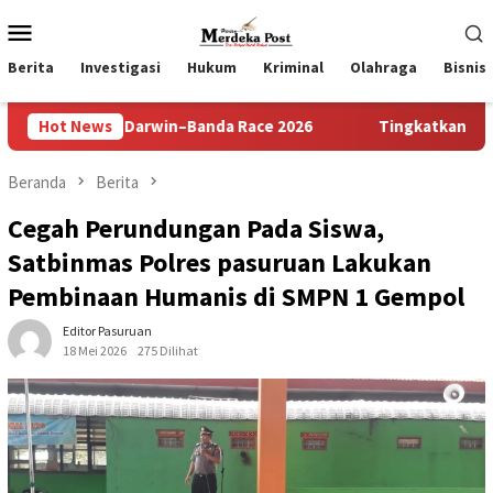
Loncat
Menu
ke
Mobile
konten
Berita
Investigasi
Hukum
Kriminal
Olahraga
Bisnis
il Darwin–Banda Race 2026
Hot News
Tingkatkan Keimanan dan Rasa S
Beranda
Berita
Cegah Perundungan Pada Siswa,
Satbinmas Polres pasuruan Lakukan
Pembinaan Humanis di SMPN 1 Gempol
Editor Pasuruan
18 Mei 2026
275 Dilihat