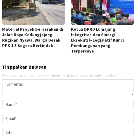
Material Proyek Berserakan di
Ketua DPRD Lumajang:
Jalan Raya Kedungjajang
Integritas dan Sinergi
Rugikan Nyawa, Warga Desak
Eksekutif–Legislatif Kunci
PPK 1.3 Segera Bertindak
Pembangunan yang
Terpercaya
Tinggalkan Balasan
Alamat email Anda tidak akan dipublikasikan.
Ruas yang wajib ditandai
*