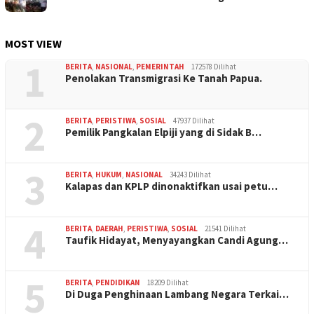
MOST VIEW
1
BERITA
,
NASIONAL
,
PEMERINTAH
172578 Dilihat
Penolakan Transmigrasi Ke Tanah Papua.
2
BERITA
,
PERISTIWA
,
SOSIAL
47937 Dilihat
Pemilik Pangkalan Elpiji yang di Sidak B…
3
BERITA
,
HUKUM
,
NASIONAL
34243 Dilihat
Kalapas dan KPLP dinonaktifkan usai petu…
4
BERITA
,
DAERAH
,
PERISTIWA
,
SOSIAL
21541 Dilihat
Taufik Hidayat, Menyayangkan Candi Agung…
5
BERITA
,
PENDIDIKAN
18209 Dilihat
Di Duga Penghinaan Lambang Negara Terkai…