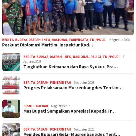
BERITA
,
BUDAYA
,
DAERAH
,
INFO
,
NASIONAL
,
PARIWISATA
,
TNI/POLRI
6 Agustus 2026
Perkuat Diplomasi Maritim, Inspektur Kod…
BERITA
,
BUDAYA
,
DAERAH
,
INFO
,
NASIONAL
,
RELIGI
,
TNI/POLRI
6
Agustus 2026
Tingkatkan Keimanan dan Rasa Syukur, Pra…
BERITA
,
DAERAH
,
PEMERINTAH
6 Agustus 2026
Progres Pelaksanaan Musrenbangdes Tentan…
BISNIS
,
DAERAH
6 Agustus 2026
Mas Bupati Sampaikan Apresiasi Kepada Fr…
BERITA
,
DAERAH
,
PEMERINTAH
5 Agustus 2026
Pemdes Bulusari Gelar Musrenbangdes Tent…