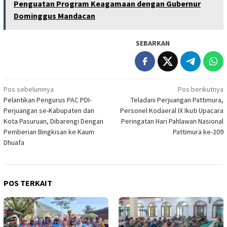
Penguatan Program Keagamaan dengan Gubernur
Dominggus Mandacan
SEBARKAN
Navigasi
Pos sebelumnya
Pos berikutnya
Pelantikan Pengurus PAC PDI-
Teladani Perjuangan Pattimura,
pos
Perjuangan se-Kabupaten dan
Personel Kodaeral IX Ikuti Upacara
Kota Pasuruan, Dibarengi Dengan
Peringatan Hari Pahlawan Nasional
Pemberian Bingkisan ke Kaum
Pattimura ke-209
Dhuafa
POS TERKAIT