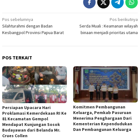
Navigasi
Pos sebelumnya
Pos berikutnya
Silahturahmi dengan Badan
Serda Muali : Keamanan wilayah
pos
Kesbangpol Provinsi Papua Barat
binaan menjadi prioritas utama
POS TERKAIT
Komitmen Pembangunan
Persiapan Upacara Hari
Keluarga, Pemkab Pasuruan
Proklamasi Kemerdekaan RI Ke
Menerima Penghargaan Dari
81 Kecamatan Gempol
Kementerian Kependudukan
Mendapat Kunjungan Sosok
Dan Pembangunan Keluarga
Budayawan dari Belanda Mr.
Crues Collen