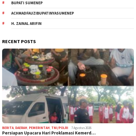
BUPATI SUMENEP
ACHMADFAUZIBUPATINYASUMENEP
H. ZAINAL ARIFIN
RECENT POSTS
BERITA
,
DAERAH
,
PEMERINTAH
,
TNI/POLRI
7 Agustus 2026
Persiapan Upacara Hari Proklamasi Kemerd…