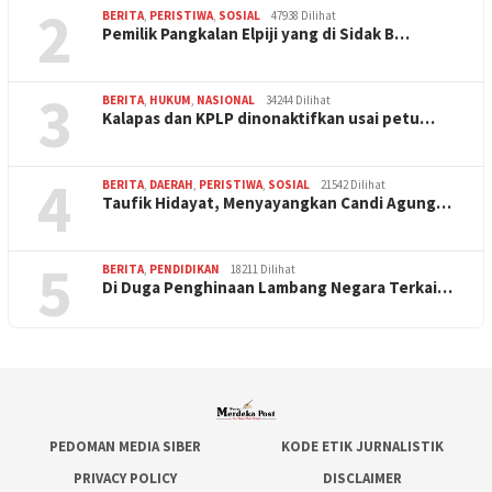
2
BERITA
,
PERISTIWA
,
SOSIAL
47938 Dilihat
Pemilik Pangkalan Elpiji yang di Sidak B…
3
BERITA
,
HUKUM
,
NASIONAL
34244 Dilihat
Kalapas dan KPLP dinonaktifkan usai petu…
4
BERITA
,
DAERAH
,
PERISTIWA
,
SOSIAL
21542 Dilihat
Taufik Hidayat, Menyayangkan Candi Agung…
5
BERITA
,
PENDIDIKAN
18211 Dilihat
Di Duga Penghinaan Lambang Negara Terkai…
PEDOMAN MEDIA SIBER
KODE ETIK JURNALISTIK
PRIVACY POLICY
DISCLAIMER