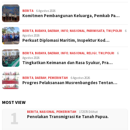
BERITA
6 Agustus 2026
Komitmen Pembangunan Keluarga, Pemkab Pa…
BERITA
,
BUDAYA
,
DAERAH
,
INFO
,
NASIONAL
,
PARIWISATA
,
TNI/POLRI
6
Agustus 2026
Perkuat Diplomasi Maritim, Inspektur Kod…
BERITA
,
BUDAYA
,
DAERAH
,
INFO
,
NASIONAL
,
RELIGI
,
TNI/POLRI
6
Agustus 2026
Tingkatkan Keimanan dan Rasa Syukur, Pra…
BERITA
,
DAERAH
,
PEMERINTAH
6 Agustus 2026
Progres Pelaksanaan Musrenbangdes Tentan…
MOST VIEW
1
BERITA
,
NASIONAL
,
PEMERINTAH
172578 Dilihat
Penolakan Transmigrasi Ke Tanah Papua.