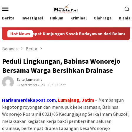
Loncat
Menu
ke
Mobile
konten
Berita
Investigasi
Hukum
Kriminal
Olahraga
Bisnis
dapat Kunjungan Sosok Budayawan dari Belanda Mr. Crues Colle
Hot News
Beranda
Berita
Peduli Lingkungan, Babinsa Wonorejo
Bersama Warga Bersihkan Drainase
Editor Lumajang
12 September 2023
1071 Dilihat
Harianmerdekapost.com
,
Lumajang, Jatim
– Membangun
kegotong royongan dan memupuk kebersamaan, Babinsa
Wonorejo Posramil 0821/05 Kedungjajang Serka Imam Ghuzoli,
melaksakan kegiatan kerja bakti pembersihan saluran
drainase, bertempat di area Lapangan Desa Wonorejo