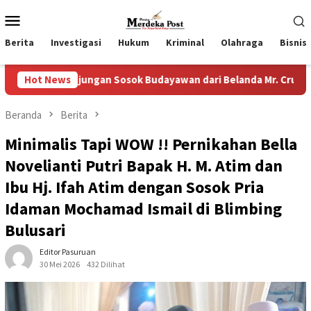
Loncat
Menu
ke
Mobile
konten
Berita
Investigasi
Hukum
Kriminal
Olahraga
Bisnis
an Sosok Budayawan dari Belanda Mr. Crues Collen
Hot News
Komi
Beranda
Berita
Minimalis Tapi WOW !! Pernikahan Bella
Novelianti Putri Bapak H. M. Atim dan
Ibu Hj. Ifah Atim dengan Sosok Pria
Idaman Mochamad Ismail di Blimbing
Bulusari
Editor Pasuruan
30 Mei 2026
432 Dilihat