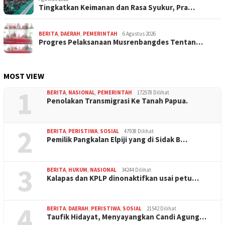
Tingkatkan Keimanan dan Rasa Syukur, Pra…
BERITA
,
DAERAH
,
PEMERINTAH
6 Agustus 2026
Progres Pelaksanaan Musrenbangdes Tentan…
MOST VIEW
1
BERITA
,
NASIONAL
,
PEMERINTAH
172578 Dilihat
Penolakan Transmigrasi Ke Tanah Papua.
2
BERITA
,
PERISTIWA
,
SOSIAL
47938 Dilihat
Pemilik Pangkalan Elpiji yang di Sidak B…
3
BERITA
,
HUKUM
,
NASIONAL
34244 Dilihat
Kalapas dan KPLP dinonaktifkan usai petu…
4
BERITA
,
DAERAH
,
PERISTIWA
,
SOSIAL
21542 Dilihat
Taufik Hidayat, Menyayangkan Candi Agung…