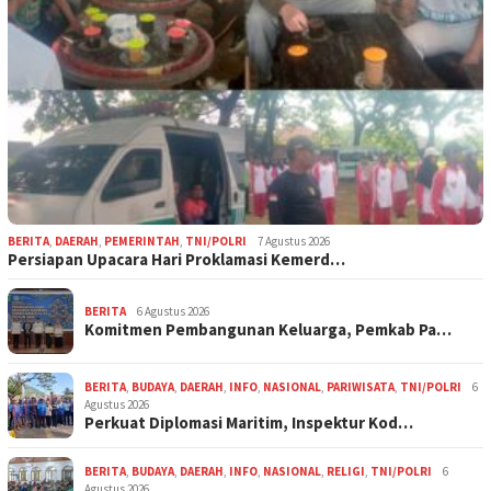
BERITA
,
DAERAH
,
PEMERINTAH
,
TNI/POLRI
7 Agustus 2026
Persiapan Upacara Hari Proklamasi Kemerd…
BERITA
6 Agustus 2026
Komitmen Pembangunan Keluarga, Pemkab Pa…
BERITA
,
BUDAYA
,
DAERAH
,
INFO
,
NASIONAL
,
PARIWISATA
,
TNI/POLRI
6
Agustus 2026
Perkuat Diplomasi Maritim, Inspektur Kod…
BERITA
,
BUDAYA
,
DAERAH
,
INFO
,
NASIONAL
,
RELIGI
,
TNI/POLRI
6
Agustus 2026