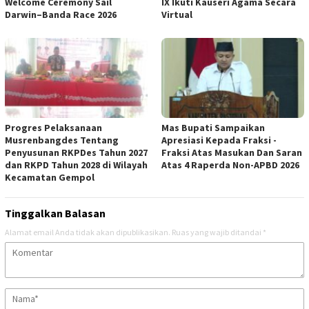
Welcome Ceremony Sail
IX Ikuti Kauseri Agama Secara
Darwin–Banda Race 2026
Virtual
Progres Pelaksanaan
Mas Bupati Sampaikan
Musrenbangdes Tentang
Apresiasi Kepada Fraksi -
Penyusunan RKPDes Tahun 2027
Fraksi Atas Masukan Dan Saran
dan RKPD Tahun 2028 di Wilayah
Atas 4 Raperda Non-APBD 2026
Kecamatan Gempol
Tinggalkan Balasan
Alamat email Anda tidak akan dipublikasikan.
Ruas yang wajib ditandai
*