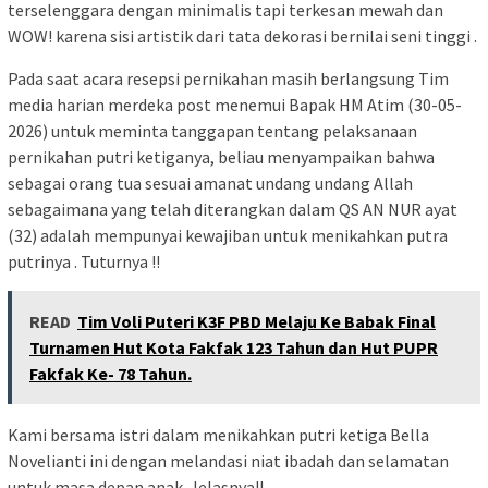
terselenggara dengan minimalis tapi terkesan mewah dan
WOW! karena sisi artistik dari tata dekorasi bernilai seni tinggi .
Pada saat acara resepsi pernikahan masih berlangsung Tim
media harian merdeka post menemui Bapak HM Atim (30-05-
2026) untuk meminta tanggapan tentang pelaksanaan
pernikahan putri ketiganya, beliau menyampaikan bahwa
sebagai orang tua sesuai amanat undang undang Allah
sebagaimana yang telah diterangkan dalam QS AN NUR ayat
(32) adalah mempunyai kewajiban untuk menikahkan putra
putrinya . Tuturnya !!
READ
Tim Voli Puteri K3F PBD Melaju Ke Babak Final
Turnamen Hut Kota Fakfak 123 Tahun dan Hut PUPR
Fakfak Ke- 78 Tahun.
Kami bersama istri dalam menikahkan putri ketiga Bella
Novelianti ini dengan melandasi niat ibadah dan selamatan
untuk masa depan anak. Jelasnya!!