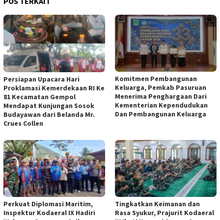
POS TERKAIT
Komitmen Pembangunan
Persiapan Upacara Hari
Keluarga, Pemkab Pasuruan
Proklamasi Kemerdekaan RI Ke
Menerima Penghargaan Dari
81 Kecamatan Gempol
Kementerian Kependudukan
Mendapat Kunjungan Sosok
Dan Pembangunan Keluarga
Budayawan dari Belanda Mr.
Crues Collen
Perkuat Diplomasi Maritim,
Tingkatkan Keimanan dan
Inspektur Kodaeral IX Hadiri
Rasa Syukur, Prajurit Kodaeral