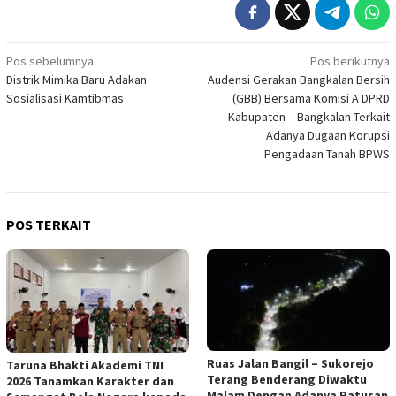
Navigasi
Pos sebelumnya
Pos berikutnya
Distrik Mimika Baru Adakan
Audensi Gerakan Bangkalan Bersih
pos
Sosialisasi Kamtibmas
(GBB) Bersama Komisi A DPRD
Kabupaten – Bangkalan Terkait
Adanya Dugaan Korupsi
Pengadaan Tanah BPWS
POS TERKAIT
Ruas Jalan Bangil – Sukorejo
Taruna Bhakti Akademi TNI
Terang Benderang Diwaktu
2026 Tanamkan Karakter dan
Malam Dengan Adanya Ratusan