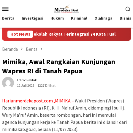
Loncat
Menu
ke
Mobile
konten
Berita
Investigasi
Hukum
Kriminal
Olahraga
Bisnis
kolah Rakyat Terintegrasi 74 Kota Tual
Hot News
Ruas Jalan Ban
Beranda
Berita
Mimika, Awal Rangkaian Kunjungan
Wapres RI di Tanah Papua
Editor Fakfak
12 Juli 2023
1227 Dilihat
Harianmerdekapost.com.,MIMIKA –
Wakil Presiden (Wapres)
Republik Indonesia (RI), K. H. Ma’ruf Amin, didampingi Ibu Hj.
Wury Ma’ruf Amin, beserta rombongan, hari ini memulai
agenda kunjungan kerja ke Tanah Papua berita ini dilansir dari
mimikakab.go.id, Selasa (11/07/2023).