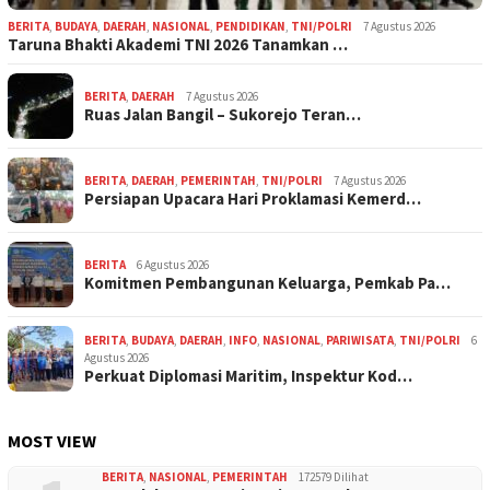
BERITA
,
BUDAYA
,
DAERAH
,
NASIONAL
,
PENDIDIKAN
,
TNI/POLRI
7 Agustus 2026
Taruna Bhakti Akademi TNI 2026 Tanamkan …
BERITA
,
DAERAH
7 Agustus 2026
Ruas Jalan Bangil – Sukorejo Teran…
BERITA
,
DAERAH
,
PEMERINTAH
,
TNI/POLRI
7 Agustus 2026
Persiapan Upacara Hari Proklamasi Kemerd…
BERITA
6 Agustus 2026
Komitmen Pembangunan Keluarga, Pemkab Pa…
BERITA
,
BUDAYA
,
DAERAH
,
INFO
,
NASIONAL
,
PARIWISATA
,
TNI/POLRI
6
Agustus 2026
Perkuat Diplomasi Maritim, Inspektur Kod…
MOST VIEW
BERITA
,
NASIONAL
,
PEMERINTAH
172579 Dilihat