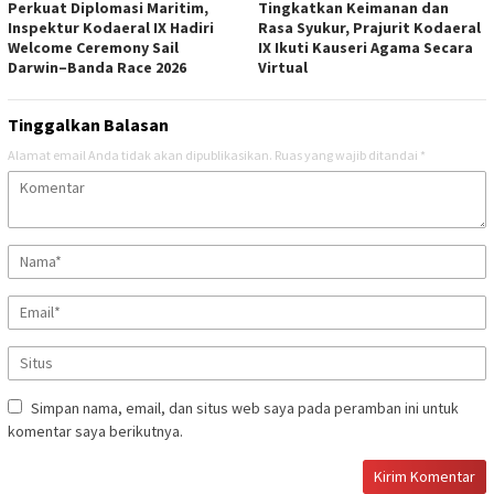
Perkuat Diplomasi Maritim,
Tingkatkan Keimanan dan
Inspektur Kodaeral IX Hadiri
Rasa Syukur, Prajurit Kodaeral
Welcome Ceremony Sail
IX Ikuti Kauseri Agama Secara
Darwin–Banda Race 2026
Virtual
Tinggalkan Balasan
Alamat email Anda tidak akan dipublikasikan.
Ruas yang wajib ditandai
*
Simpan nama, email, dan situs web saya pada peramban ini untuk
komentar saya berikutnya.