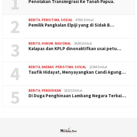
1
Penolakan Transmigrasi Ke Tanah Papua.
2
BERITA
,
PERISTIWA
,
SOSIAL
47941 Dilihat
Pemilik Pangkalan Elpiji yang di Sidak B…
3
BERITA
,
HUKUM
,
NASIONAL
34245 Dilihat
Kalapas dan KPLP dinonaktifkan usai petu…
4
BERITA
,
DAERAH
,
PERISTIWA
,
SOSIAL
21544 Dilihat
Taufik Hidayat, Menyayangkan Candi Agung…
5
BERITA
,
PENDIDIKAN
18215 Dilihat
Di Duga Penghinaan Lambang Negara Terkai…