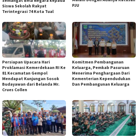
Semangat Bela Negara kepada
PJU
Siswa Sekolah Rakyat
Terintegrasi 74 Kota Tual
Persiapan Upacara Hari
Komitmen Pembangunan
Proklamasi Kemerdekaan RI Ke
Keluarga, Pemkab Pasuruan
81 Kecamatan Gempol
Menerima Penghargaan Dari
Mendapat Kunjungan Sosok
Kementerian Kependudukan
Budayawan dari Belanda Mr.
Dan Pembangunan Keluarga
Crues Collen