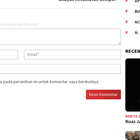
DP
BU
AC
as yang wajib ditandai
*
H.
RECEN
a pada peramban ini untuk komentar saya berikutnya.
BERITA
,
Ruas J