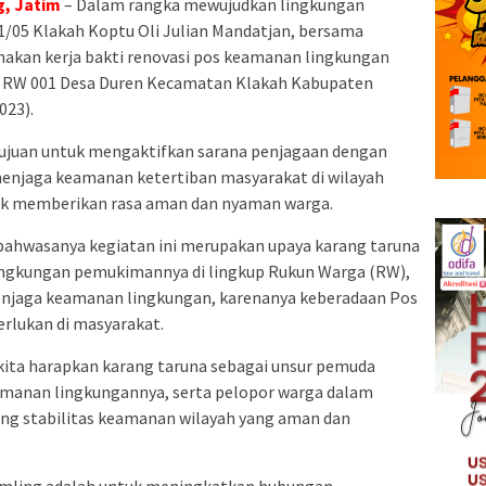
, Jatim
– Dalam rangka mewujudkan lingkungan
1/05 Klakah Koptu Oli Julian Mandatjan, bersama
akan kerja bakti renovasi pos keamanan lingkungan
05 RW 001 Desa Duren Kecamatan Klakah Kabupaten
023).
tujuan untuk mengaktifkan sarana penjagaan dengan
enjaga keamanan ketertiban masyarakat di wilayah
uk memberikan rasa aman dan nyaman warga.
 bahwasanya kegiatan ini merupakan upaya karang taruna
ngkungan pemukimannya di lingkup Rukun Warga (RW),
njaga keamanan lingkungan, karenanya keberadaan Pos
rlukan di masyarakat.
kita harapkan karang taruna sebagai unsur pemuda
anan lingkungannya, serta pelopor warga dalam
ung stabilitas keamanan wilayah yang aman dan