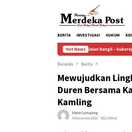
Loncat
ke
konten
BERITA
INVESTIGASI
HUKUM
KR
Ruas Jalan Bangil – Sukorejo Terang Ben
Hot News
Beranda
Berita
Mewujudkan Lingk
Duren Bersama Ka
Kamling
Editor Lumajang
6 November 2023
852 Dilihat