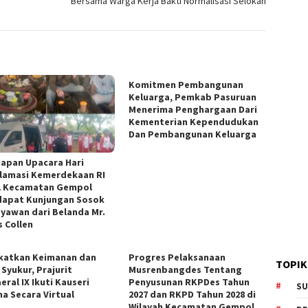
Bersama Warga Kerja Bakti Normalisasi Selokan
Komitmen Pembangunan
Keluarga, Pemkab Pasuruan
Menerima Penghargaan Dari
Kementerian Kependudukan
Dan Pembangunan Keluarga
iapan Upacara Hari
lamasi Kemerdekaan RI
1 Kecamatan Gempol
apat Kunjungan Sosok
yawan dari Belanda Mr.
s Collen
katkan Keimanan dan
Progres Pelaksanaan
TOPIK
Syukur, Prajurit
Musrenbangdes Tentang
ral IX Ikuti Kauseri
Penyusunan RKPDes Tahun
SU
a Secara Virtual
2027 dan RKPD Tahun 2028 di
Wilayah Kecamatan Gempol