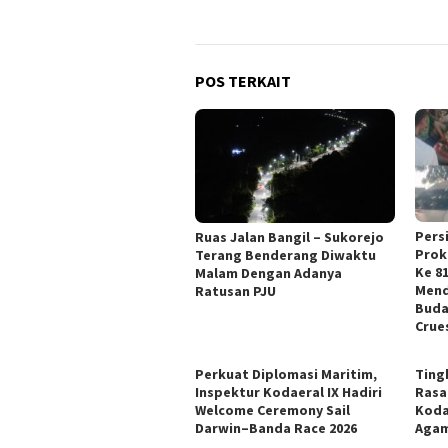
POS TERKAIT
Pers
Ruas Jalan Bangil – Sukorejo
Prok
Terang Benderang Diwaktu
Ke 8
Malam Dengan Adanya
Mend
Ratusan PJU
Buda
Crue
Perkuat Diplomasi Maritim,
Ting
Inspektur Kodaeral IX Hadiri
Rasa 
Welcome Ceremony Sail
Kodae
Darwin–Banda Race 2026
Agam