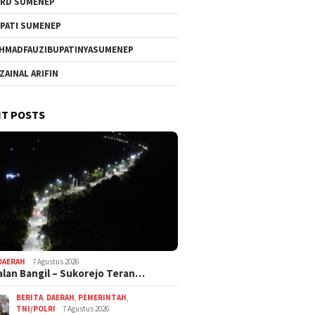
RD SUMENEP
PATI SUMENEP
HMADFAUZIBUPATINYASUMENEP
 ZAINAL ARIFIN
T POSTS
DAERAH
7 Agustus 2026
alan Bangil – Sukorejo Teran…
BERITA
,
DAERAH
,
PEMERINTAH
,
TNI/POLRI
7 Agustus 2026