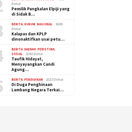
2
Dilihat
Pemilik Pangkalan Elpiji yang
di Sidak B…
3
BERITA
,
HUKUM
,
NASIONAL
34245
Dilihat
Kalapas dan KPLP
dinonaktifkan usai petu…
4
BERITA
,
DAERAH
,
PERISTIWA
,
SOSIAL
21542 Dilihat
Taufik Hidayat,
Menyayangkan Candi
Agung…
5
BERITA
,
PENDIDIKAN
18213 Dilihat
Di Duga Penghinaan
Lambang Negara Terkai…