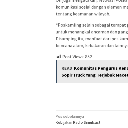
Oli juga mengatakan, revovasi Pos
komunikasi sosial dengan elemen ma
tentang keamanan wilayah.
“Poskamling selain sebagai tempat 
untuk menangkal ancaman dan gang
Disamping itu, manfaat dari pos kam
bencana alam, kebakaran dan lainnya,
Post Views:
852
READ
Komunitas Pengurus Kend
Sopir Truck Yang Terjebak Mace
Navigasi
Pos sebelumnya
Kebijakan Radio Simulcast
pos