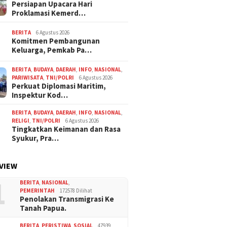
Persiapan Upacara Hari
Proklamasi Kemerd…
BERITA
6 Agustus 2026
Komitmen Pembangunan
Keluarga, Pemkab Pa…
BERITA
,
BUDAYA
,
DAERAH
,
INFO
,
NASIONAL
,
PARIWISATA
,
TNI/POLRI
6 Agustus 2026
Perkuat Diplomasi Maritim,
Inspektur Kod…
BERITA
,
BUDAYA
,
DAERAH
,
INFO
,
NASIONAL
,
RELIGI
,
TNI/POLRI
6 Agustus 2026
Tingkatkan Keimanan dan Rasa
Syukur, Pra…
VIEW
1
BERITA
,
NASIONAL
,
PEMERINTAH
172578 Dilihat
Penolakan Transmigrasi Ke
Tanah Papua.
BERITA
,
PERISTIWA
,
SOSIAL
47939