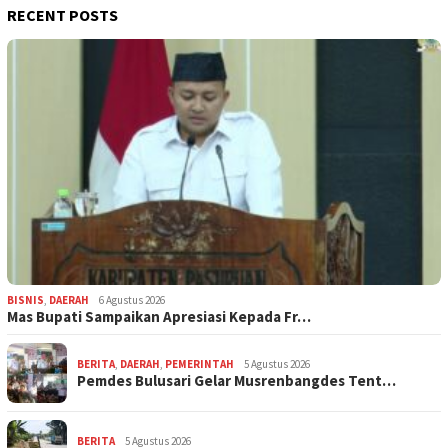
RECENT POSTS
BISNIS
,
DAERAH
6 Agustus 2026
Mas Bupati Sampaikan Apresiasi Kepada Fr…
BERITA
,
DAERAH
,
PEMERINTAH
5 Agustus 2026
Pemdes Bulusari Gelar Musrenbangdes Tent…
BERITA
5 Agustus 2026