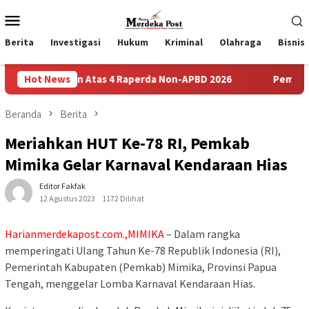
Loncat
Menu
ke
Mobile
konten
Berita
Investigasi
Hukum
Kriminal
Olahraga
Bisnis
an Atas 4 Raperda Non-APBD 2026
Hot News
Pemdes Bulusari Gelar
Beranda
Berita
Meriahkan HUT Ke-78 RI, Pemkab
Mimika Gelar Karnaval Kendaraan Hias
Editor Fakfak
12 Agustus 2023
1172 Dilihat
Harianmerdekapost.com.,MIMIKA
– Dalam rangka
memperingati Ulang Tahun Ke-78 Republik Indonesia (RI),
Pemerintah Kabupaten (Pemkab) Mimika, Provinsi Papua
Tengah, menggelar Lomba Karnaval Kendaraan Hias.