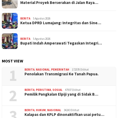
Material Proyek Berserakan di Jalan Raya…
BERITA
5 Agustus 2026
Ketua DPRD Lumajang: Integritas dan Sine…
BERITA
5 Agustus 2026
Bupati Indah Amperawati Tegaskan Integri…
MOST VIEW
1
BERITA
,
NASIONAL
,
PEMERINTAH
172578 Dilihat
Penolakan Transmigrasi Ke Tanah Papua.
2
BERITA
,
PERISTIWA
,
SOSIAL
47937 Dilihat
Pemilik Pangkalan Elpiji yang di Sidak B…
3
BERITA
,
HUKUM
,
NASIONAL
34243 Dilihat
Kalapas dan KPLP dinonaktifkan usai petu…