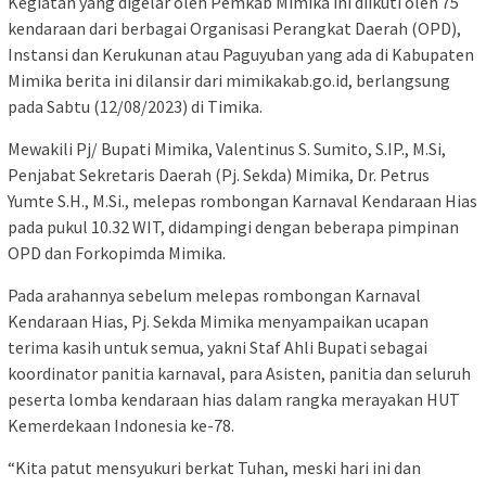
Kegiatan yang digelar oleh Pemkab Mimika ini diikuti oleh 75
kendaraan dari berbagai Organisasi Perangkat Daerah (OPD),
Instansi dan Kerukunan atau Paguyuban yang ada di Kabupaten
Mimika berita ini dilansir dari mimikakab.go.id, berlangsung
pada Sabtu (12/08/2023) di Timika.
Mewakili Pj/ Bupati Mimika, Valentinus S. Sumito, S.IP., M.Si,
Penjabat Sekretaris Daerah (Pj. Sekda) Mimika, Dr. Petrus
Yumte S.H., M.Si., melepas rombongan Karnaval Kendaraan Hias
pada pukul 10.32 WIT, didampingi dengan beberapa pimpinan
OPD dan Forkopimda Mimika.
Pada arahannya sebelum melepas rombongan Karnaval
Kendaraan Hias, Pj. Sekda Mimika menyampaikan ucapan
terima kasih untuk semua, yakni Staf Ahli Bupati sebagai
koordinator panitia karnaval, para Asisten, panitia dan seluruh
peserta lomba kendaraan hias dalam rangka merayakan HUT
Kemerdekaan Indonesia ke-78.
“Kita patut mensyukuri berkat Tuhan, meski hari ini dan