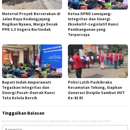
Material Proyek Berserakan di
Ketua DPRD Lumajang:
Jalan Raya Kedungjajang
Integritas dan Sinergi
Rugikan Nyawa, Warga Desak
Eksekutif–Legislatif Kunci
PPK 1.3 Segera Bertindak
Pembangunan yang
Terpercaya
Bupati Indah Amperawati
Polisi Latih Paskibraka
Tegaskan Integritas dan
Kecamatan Tekung, Siapkan
Sinergi Pusat–Daerah Kunci
Generasi Disiplin Sambut HUT
Tata Kelola Bersih
Ke-81 RI
Tinggalkan Balasan
Alamat email Anda tidak akan dipublikasikan.
Ruas yang wajib ditandai
*