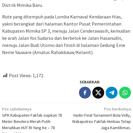
Distrik Mimika Baru.
Rute yang ditempuh pada Lomba Karnaval Kendaraan Hias,
yakni berangkat dari halaman Kantor Pusat Pemerintahan
Kabupaten Mimika SP 3, menuju Jalan Cenderawasih, kemudian
ke arah Jalan Yos Sudarso dan berbelok ke Jalan Hasanudin,
menuju Jalan Budi Utomo dan finish di halaman Gedung Eme
Neme Yauware.(Amatus Rahakbauw/Kelanit).
Post Views:
1,172
SEBARKAN
Navigasi
Pos sebelumnya
Pos berikutnya
GPK Kabupaten Fakfak siapkan 78
Hadiri Final Turnament Bola Volly,
pos
Meter Bendera Merah Putih
Wakapolres Fakfak Himbau Tetap
Meriahkan HUT RI Yang Ke – 78
Jaga Kamtibmas.