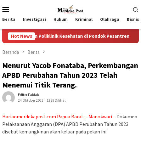
Loncat
Menu
ke
Mobile
konten
Berita
Investigasi
Hukum
Kriminal
Olahraga
Bisnis
n Poliklinik Kesehatan di Pondok Pesantren
Hot News
Wakil Ketu
Beranda
Berita
Menurut Yacob Fonataba, Perkembangan
APBD Perubahan Tahun 2023 Telah
Menemui Titik Terang.
Editor Fakfak
24 Oktober 2023
1289 Dilihat
Harianmerdekapost.com Papua Barat.,- Manokwari
– Dokumen
Pelaksanaan Anggaran (DPA) APBD Perubahan Tahun 2023
disebut kemungkinan akan keluar pada pekan ini.