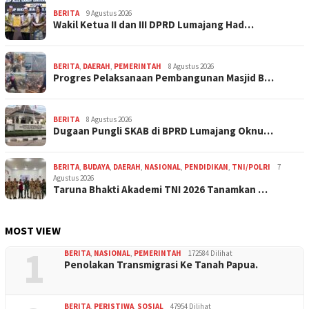
BERITA
9 Agustus 2026
Wakil Ketua II dan III DPRD Lumajang Had…
BERITA
,
DAERAH
,
PEMERINTAH
8 Agustus 2026
Progres Pelaksanaan Pembangunan Masjid B…
BERITA
8 Agustus 2026
Dugaan Pungli SKAB di BPRD Lumajang Oknu…
BERITA
,
BUDAYA
,
DAERAH
,
NASIONAL
,
PENDIDIKAN
,
TNI/POLRI
7
Agustus 2026
Taruna Bhakti Akademi TNI 2026 Tanamkan …
MOST VIEW
1
BERITA
,
NASIONAL
,
PEMERINTAH
172584 Dilihat
Penolakan Transmigrasi Ke Tanah Papua.
BERITA
,
PERISTIWA
,
SOSIAL
47954 Dilihat