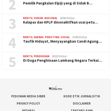
2
Pemilik Pangkalan Elpiji yang di Sidak B…
3
BERITA
,
HUKUM
,
NASIONAL
34250 Dilihat
Kalapas dan KPLP dinonaktifkan usai petu…
4
BERITA
,
DAERAH
,
PERISTIWA
,
SOSIAL
21550 Dilihat
Taufik Hidayat, Menyayangkan Candi Agung…
5
BERITA
,
PENDIDIKAN
18222 Dilihat
Di Duga Penghinaan Lambang Negara Terkai…
PEDOMAN MEDIA SIBER
KODE ETIK JURNALISTIK
PRIVACY POLICY
DISCLAIMER
REDAKSI
TENTANG KAMI