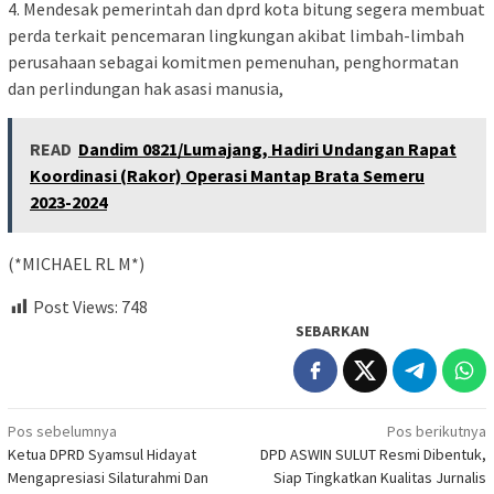
4. Mendesak pemerintah dan dprd kota bitung segera membuat
perda terkait pencemaran lingkungan akibat limbah-limbah
perusahaan sebagai komitmen pemenuhan, penghormatan
dan perlindungan hak asasi manusia,
READ
Dandim 0821/Lumajang, Hadiri Undangan Rapat
Koordinasi (Rakor) Operasi Mantap Brata Semeru
2023-2024
(*MICHAEL RL M*)
Post Views:
748
SEBARKAN
Navigasi
Pos sebelumnya
Pos berikutnya
Ketua DPRD Syamsul Hidayat
DPD ASWIN SULUT Resmi Dibentuk,
pos
Mengapresiasi Silaturahmi Dan
Siap Tingkatkan Kualitas Jurnalis