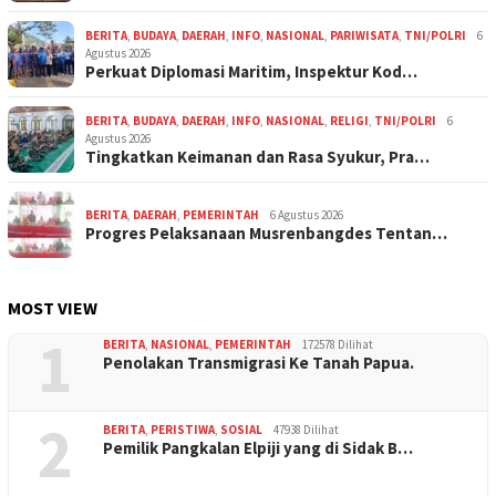
BERITA
,
BUDAYA
,
DAERAH
,
INFO
,
NASIONAL
,
PARIWISATA
,
TNI/POLRI
6
Agustus 2026
Perkuat Diplomasi Maritim, Inspektur Kod…
BERITA
,
BUDAYA
,
DAERAH
,
INFO
,
NASIONAL
,
RELIGI
,
TNI/POLRI
6
Agustus 2026
Tingkatkan Keimanan dan Rasa Syukur, Pra…
BERITA
,
DAERAH
,
PEMERINTAH
6 Agustus 2026
Progres Pelaksanaan Musrenbangdes Tentan…
MOST VIEW
1
BERITA
,
NASIONAL
,
PEMERINTAH
172578 Dilihat
Penolakan Transmigrasi Ke Tanah Papua.
2
BERITA
,
PERISTIWA
,
SOSIAL
47938 Dilihat
Pemilik Pangkalan Elpiji yang di Sidak B…