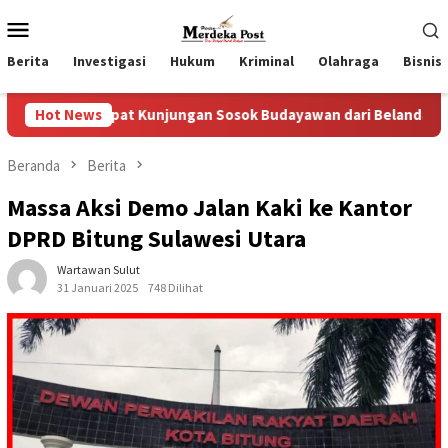
Loncat
Menu
ke
Mobile
konten
Berita
Investigasi
Hukum
Kriminal
Olahraga
Bisnis
pat Kunjungan Sosok Budayawan dari Belanda Mr. Crues Collen
Hot News
Beranda
Berita
Massa Aksi Demo Jalan Kaki ke Kantor
DPRD Bitung Sulawesi Utara
Wartawan Sulut
31 Januari 2025
748 Dilihat