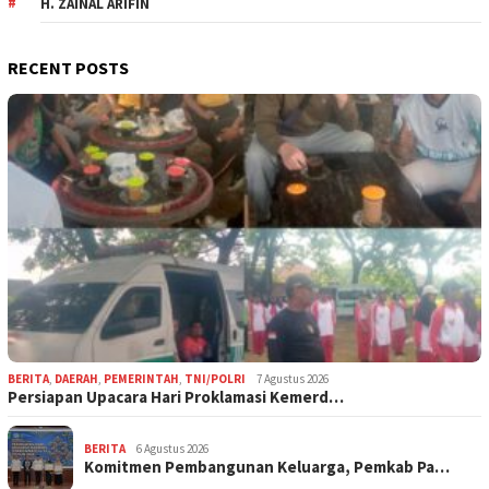
H. ZAINAL ARIFIN
RECENT POSTS
BERITA
,
DAERAH
,
PEMERINTAH
,
TNI/POLRI
7 Agustus 2026
Persiapan Upacara Hari Proklamasi Kemerd…
BERITA
6 Agustus 2026
Komitmen Pembangunan Keluarga, Pemkab Pa…