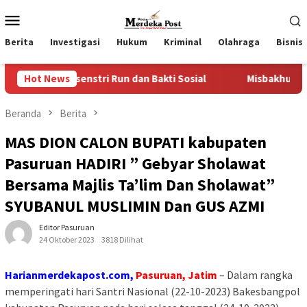
Loncat
Menu
ke
Mobile
konten
Berita
Investigasi
Hukum
Kriminal
Olahraga
Bisnis
lasenstri Run dan Bakti Sosial
Hot News
Misbakhun, “Ideologi Kek
Beranda
Berita
MAS DION CALON BUPATI kabupaten
Pasuruan HADIRI ” Gebyar Sholawat
Bersama Majlis Ta’lim Dan Sholawat”
SYUBANUL MUSLIMIN Dan GUS AZMI
Editor Pasuruan
24 Oktober 2023
3818 Dilihat
Harianmerdekapost.com,
Pasuruan, Jatim
– Dalam rangka
memperingati hari Santri Nasional (22-10-2023) Bakesbangpol