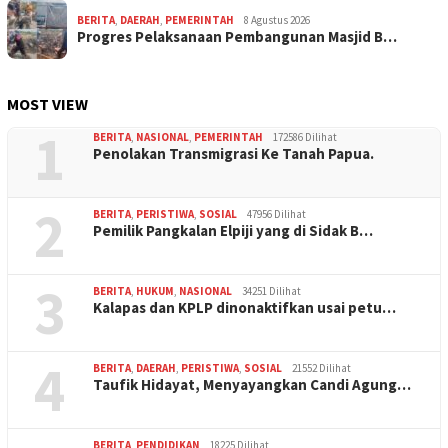
BERITA
,
DAERAH
,
PEMERINTAH
8 Agustus 2026
Progres Pelaksanaan Pembangunan Masjid B…
MOST VIEW
1
BERITA
,
NASIONAL
,
PEMERINTAH
172586 Dilihat
Penolakan Transmigrasi Ke Tanah Papua.
2
BERITA
,
PERISTIWA
,
SOSIAL
47956 Dilihat
Pemilik Pangkalan Elpiji yang di Sidak B…
3
BERITA
,
HUKUM
,
NASIONAL
34251 Dilihat
Kalapas dan KPLP dinonaktifkan usai petu…
4
BERITA
,
DAERAH
,
PERISTIWA
,
SOSIAL
21552 Dilihat
Taufik Hidayat, Menyayangkan Candi Agung…
BERITA
,
PENDIDIKAN
18225 Dilihat