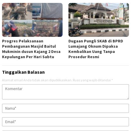
Progres Pelaksanaan
Dugaan Pungli SKAB di BPRD
Pembangunan Masjid Baitul
Lumajang Oknum Dipaksa
Mukminin dusun Kajang 2 Desa
Kembalikan Uang Tanpa
Kepulungan Per Hari Sabtu
Prosedur Resmi
Tinggalkan Balasan
Alamat email Anda tidak akan dipublikasikan.
Ruas yang wajib ditandai
*