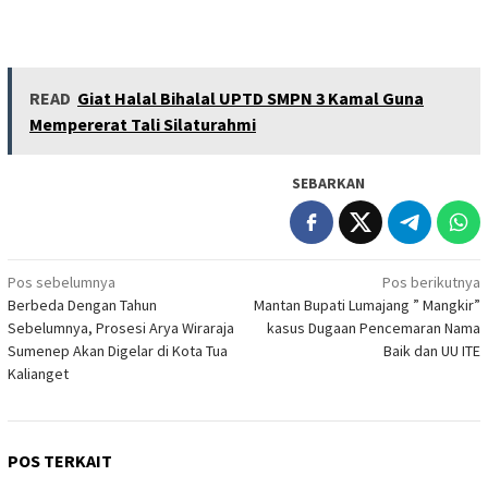
READ
Giat Halal Bihalal UPTD SMPN 3 Kamal Guna
Mempererat Tali Silaturahmi
SEBARKAN
Navigasi
Pos sebelumnya
Pos berikutnya
Berbeda Dengan Tahun
Mantan Bupati Lumajang ” Mangkir”
pos
Sebelumnya, Prosesi Arya Wiraraja
kasus Dugaan Pencemaran Nama
Sumenep Akan Digelar di Kota Tua
Baik dan UU ITE
Kalianget
POS TERKAIT