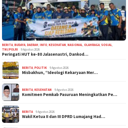
BERITA
,
BUDAYA
,
DAERAH
,
INFO
,
KESEHATAN
,
NASIONAL
,
OLAHRAGA
,
SOSIAL
,
TNI/POLRI
9 Agustus 2026
Peringati HUT ke-80 Jalasenastri, Dankod…
BERITA
,
POLITIK
9 Agustus 2026
Misbakhun, “Ideologi Kekaryaan Mer…
BERITA
,
KESEHATAN
9 Agustus 2026
Komitmen Pemkab Pasuruan Meningkatkan Pe…
BERITA
9 Agustus 2026
Wakil Ketua II dan III DPRD Lumajang Had…