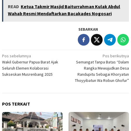
READ
Ketua Takmir Masjid Baiturrahman Kulak Abdul
Wahab Resmi Mendaftarkan Bacakades Nogosari
SEBARKAN
Navigasi
Pos sebelumnya
Pos berikutnya
Wakil Gubernur Papua Barat Ajak
Semangat Tanpa Batas “Dalam
pos
Seluruh Elemen Kolaborasi
Rangka Mewujudkan Desa
Sukseskan Musrenbang 2025
Randupitu Sebagai Khoryatun
Thoyyibatun Wa Robun Ghofur”
POS TERKAIT