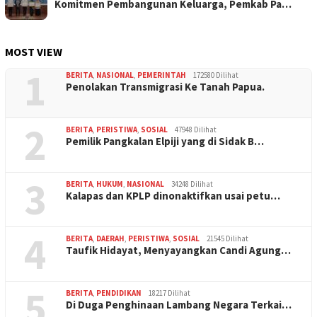
Komitmen Pembangunan Keluarga, Pemkab Pa…
MOST VIEW
1
BERITA
,
NASIONAL
,
PEMERINTAH
172580 Dilihat
Penolakan Transmigrasi Ke Tanah Papua.
2
BERITA
,
PERISTIWA
,
SOSIAL
47948 Dilihat
Pemilik Pangkalan Elpiji yang di Sidak B…
3
BERITA
,
HUKUM
,
NASIONAL
34248 Dilihat
Kalapas dan KPLP dinonaktifkan usai petu…
4
BERITA
,
DAERAH
,
PERISTIWA
,
SOSIAL
21545 Dilihat
Taufik Hidayat, Menyayangkan Candi Agung…
5
BERITA
,
PENDIDIKAN
18217 Dilihat
Di Duga Penghinaan Lambang Negara Terkai…