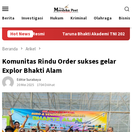
Loncat
Menu
ke
Mobile
konten
Berita
Investigasi
Hukum
Kriminal
Olahraga
Bisnis
i
Hot News
Taruna Bhakti Akademi TNI 2026 Tanamkan Karakter dan
Beranda
Arikel
Komunitas Rindu Order sukses gelar
Explor Bhakti Alam
Editor Surabaya
20 Mei 2025
1704 Dilihat