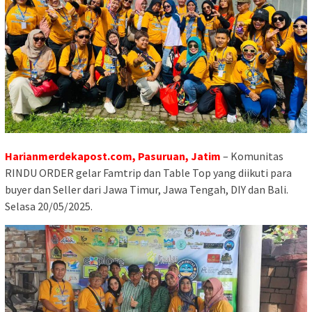
Harianmerdekapost.com, Pasuruan, Jatim
– Komunitas
RINDU ORDER gelar Famtrip dan Table Top yang diikuti para
buyer dan Seller dari Jawa Timur, Jawa Tengah, DIY dan Bali.
Selasa 20/05/2025.