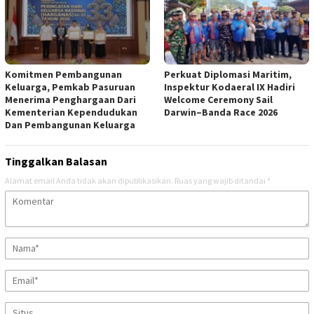
Komitmen Pembangunan
Perkuat Diplomasi Maritim,
Keluarga, Pemkab Pasuruan
Inspektur Kodaeral IX Hadiri
Menerima Penghargaan Dari
Welcome Ceremony Sail
Kementerian Kependudukan
Darwin–Banda Race 2026
Dan Pembangunan Keluarga
Tinggalkan Balasan
Alamat email Anda tidak akan dipublikasikan.
Ruas yang wajib ditandai
*