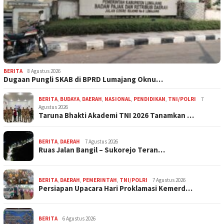
BERITA
8 Agustus 2026
Dugaan Pungli SKAB di BPRD Lumajang Oknu…
BERITA
,
BUDAYA
,
DAERAH
,
NASIONAL
,
PENDIDIKAN
,
TNI/POLRI
7
Agustus 2026
Taruna Bhakti Akademi TNI 2026 Tanamkan …
BERITA
,
DAERAH
7 Agustus 2026
Ruas Jalan Bangil – Sukorejo Teran…
BERITA
,
DAERAH
,
PEMERINTAH
,
TNI/POLRI
7 Agustus 2026
Persiapan Upacara Hari Proklamasi Kemerd…
BERITA
6 Agustus 2026