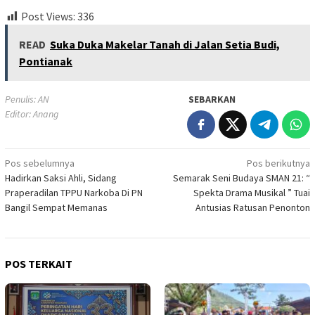
Post Views:
336
READ
Suka Duka Makelar Tanah di Jalan Setia Budi,
Pontianak
Penulis: AN
SEBARKAN
Editor: Anang
Navigasi
Pos sebelumnya
Pos berikutnya
Hadirkan Saksi Ahli, Sidang
Semarak Seni Budaya SMAN 21: “
pos
Praperadilan TPPU Narkoba Di PN
Spekta Drama Musikal ” Tuai
Bangil Sempat Memanas
Antusias Ratusan Penonton
POS TERKAIT