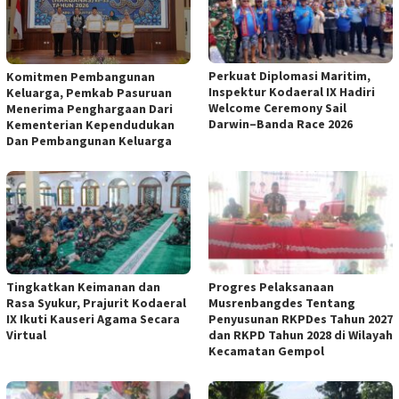
Perkuat Diplomasi Maritim,
Komitmen Pembangunan
Inspektur Kodaeral IX Hadiri
Keluarga, Pemkab Pasuruan
Welcome Ceremony Sail
Menerima Penghargaan Dari
Darwin–Banda Race 2026
Kementerian Kependudukan
Dan Pembangunan Keluarga
Tingkatkan Keimanan dan
Progres Pelaksanaan
Rasa Syukur, Prajurit Kodaeral
Musrenbangdes Tentang
IX Ikuti Kauseri Agama Secara
Penyusunan RKPDes Tahun 2027
Virtual
dan RKPD Tahun 2028 di Wilayah
Kecamatan Gempol