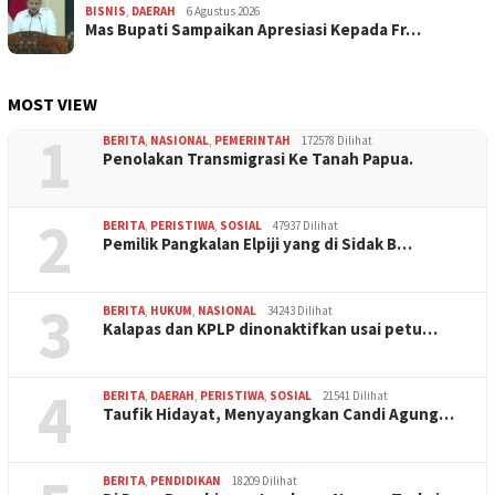
BISNIS
,
DAERAH
6 Agustus 2026
Mas Bupati Sampaikan Apresiasi Kepada Fr…
MOST VIEW
1
BERITA
,
NASIONAL
,
PEMERINTAH
172578 Dilihat
Penolakan Transmigrasi Ke Tanah Papua.
2
BERITA
,
PERISTIWA
,
SOSIAL
47937 Dilihat
Pemilik Pangkalan Elpiji yang di Sidak B…
3
BERITA
,
HUKUM
,
NASIONAL
34243 Dilihat
Kalapas dan KPLP dinonaktifkan usai petu…
4
BERITA
,
DAERAH
,
PERISTIWA
,
SOSIAL
21541 Dilihat
Taufik Hidayat, Menyayangkan Candi Agung…
BERITA
,
PENDIDIKAN
18209 Dilihat