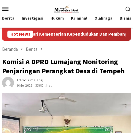
Loncat
Menu
ke
Mobile
konten
Berita
Investigasi
Hukum
Kriminal
Olahraga
Bisnis
Dari Kementerian Kependudukan Dan Pembangunan Keluarga
Hot News
Beranda
Berita
Komisi A DPRD Lumajang Monitoring
Penjaringan Perangkat Desa di Tempeh
Editor Lumajang
9 Mei 2026
336 Dilihat