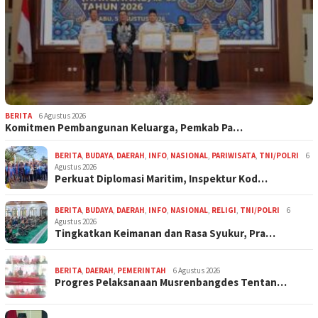
BERITA
6 Agustus 2026
Komitmen Pembangunan Keluarga, Pemkab Pa…
BERITA
,
BUDAYA
,
DAERAH
,
INFO
,
NASIONAL
,
PARIWISATA
,
TNI/POLRI
6
Agustus 2026
Perkuat Diplomasi Maritim, Inspektur Kod…
BERITA
,
BUDAYA
,
DAERAH
,
INFO
,
NASIONAL
,
RELIGI
,
TNI/POLRI
6
Agustus 2026
Tingkatkan Keimanan dan Rasa Syukur, Pra…
BERITA
,
DAERAH
,
PEMERINTAH
6 Agustus 2026
Progres Pelaksanaan Musrenbangdes Tentan…