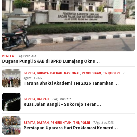
BERITA
8 Agustus 2026
Dugaan Pungli SKAB di BPRD Lumajang Oknu…
BERITA
,
BUDAYA
,
DAERAH
,
NASIONAL
,
PENDIDIKAN
,
TNI/POLRI
7
Agustus 2026
Taruna Bhakti Akademi TNI 2026 Tanamkan …
BERITA
,
DAERAH
7 Agustus 2026
Ruas Jalan Bangil – Sukorejo Teran…
BERITA
,
DAERAH
,
PEMERINTAH
,
TNI/POLRI
7 Agustus 2026
Persiapan Upacara Hari Proklamasi Kemerd…