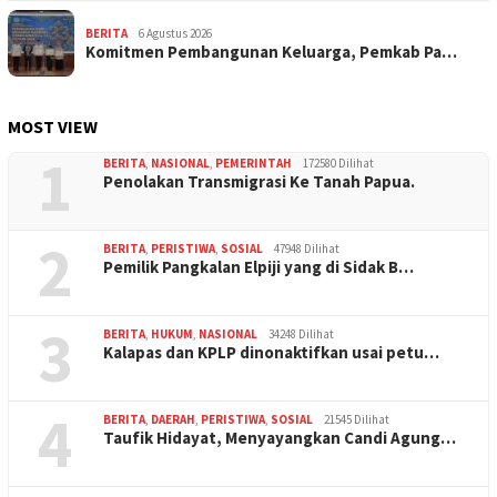
BERITA
6 Agustus 2026
Komitmen Pembangunan Keluarga, Pemkab Pa…
MOST VIEW
1
BERITA
,
NASIONAL
,
PEMERINTAH
172580 Dilihat
Penolakan Transmigrasi Ke Tanah Papua.
2
BERITA
,
PERISTIWA
,
SOSIAL
47948 Dilihat
Pemilik Pangkalan Elpiji yang di Sidak B…
3
BERITA
,
HUKUM
,
NASIONAL
34248 Dilihat
Kalapas dan KPLP dinonaktifkan usai petu…
4
BERITA
,
DAERAH
,
PERISTIWA
,
SOSIAL
21545 Dilihat
Taufik Hidayat, Menyayangkan Candi Agung…