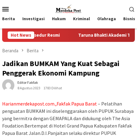
Loncat
Menu
ke
Mobile
konten
Berita
Investigasi
Hukum
Kriminal
Olahraga
Bisnis
sedur Resmi
Hot News
Taruna Bhakti Akademi TNI 2026 Tanamkan K
Beranda
Berita
Jadikan BUMKAM Yang Kuat Sebagai
Penggerak Ekonomi Kampung
Editor Fakfak
8 Agustus 2023
1783 Dilihat
Harianmerdekapost.com.,Fakfak Papua Barat
– Pelatihan
penguatan BUMKAM ini diselenggarakan oleh PUPUK Surabaya
yang bermitra dengan GEMAPALA dan didukung oleh The Asia
Foudation.Bertempat di Hotel Grand Papua Kabupaten Fakfak
Papua Barat Jalan.D.I.Panjaitan selaku direktur PUPUK