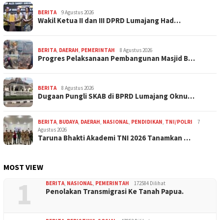
BERITA
9 Agustus 2026
Wakil Ketua II dan III DPRD Lumajang Had…
BERITA
,
DAERAH
,
PEMERINTAH
8 Agustus 2026
Progres Pelaksanaan Pembangunan Masjid B…
BERITA
8 Agustus 2026
Dugaan Pungli SKAB di BPRD Lumajang Oknu…
BERITA
,
BUDAYA
,
DAERAH
,
NASIONAL
,
PENDIDIKAN
,
TNI/POLRI
7
Agustus 2026
Taruna Bhakti Akademi TNI 2026 Tanamkan …
MOST VIEW
1
BERITA
,
NASIONAL
,
PEMERINTAH
172584 Dilihat
Penolakan Transmigrasi Ke Tanah Papua.