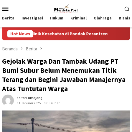
Loncat
Menu
ke
Mobile
konten
Berita
Investigasi
Hukum
Kriminal
Olahraga
Bisnis
Kesehatan di Pondok Pesantren
Hot News
Wakil Ketua II dan III D
Beranda
Berita
Gejolak Warga Dan Tambak Udang PT
Bumi Subur Belum Menemukan Titik
Terang dan Begini Jawaban Manajernya
Atas Tuntutan Warga
Editor Lumajang
11 Januari 2025
691 Dilihat