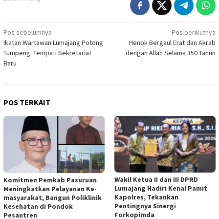
Navigasi
Pos sebelumnya
Pos berikutnya
Ikatan Wartawan Lumajang Potong
Henok Bergaul Erat dan Akrab
pos
Tumpeng Tempati Sekretariat
dengan Allah Selama 350 Tahun
Baru
POS TERKAIT
Wakil Ketua II dan III DPRD
Komitmen Pemkab Pasuruan
Lumajang Hadiri Kenal Pamit
Meningkatkan Pelayanan Ke-
Kapolres, Tekankan
masyarakat, Bangun Poliklinik
Pentingnya Sinergi
Kesehatan di Pondok
Forkopimda
Pesantren