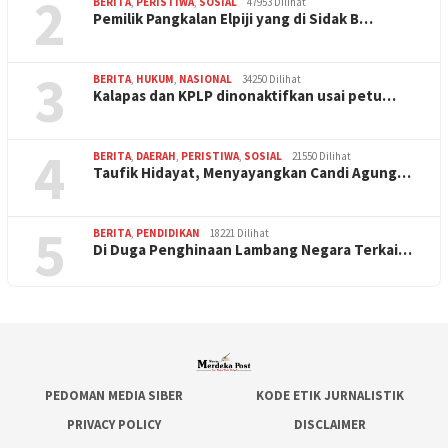
2
BERITA
,
PERISTIWA
,
SOSIAL
47953 Dilihat
Pemilik Pangkalan Elpiji yang di Sidak B…
3
BERITA
,
HUKUM
,
NASIONAL
34250 Dilihat
Kalapas dan KPLP dinonaktifkan usai petu…
4
BERITA
,
DAERAH
,
PERISTIWA
,
SOSIAL
21550 Dilihat
Taufik Hidayat, Menyayangkan Candi Agung…
5
BERITA
,
PENDIDIKAN
18221 Dilihat
Di Duga Penghinaan Lambang Negara Terkai…
PEDOMAN MEDIA SIBER
KODE ETIK JURNALISTIK
PRIVACY POLICY
DISCLAIMER