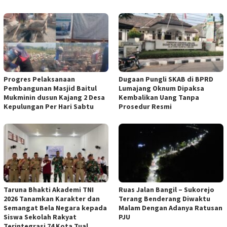
Progres Pelaksanaan
Dugaan Pungli SKAB di BPRD
Pembangunan Masjid Baitul
Lumajang Oknum Dipaksa
Mukminin dusun Kajang 2 Desa
Kembalikan Uang Tanpa
Kepulungan Per Hari Sabtu
Prosedur Resmi
Taruna Bhakti Akademi TNI
Ruas Jalan Bangil – Sukorejo
2026 Tanamkan Karakter dan
Terang Benderang Diwaktu
Semangat Bela Negara kepada
Malam Dengan Adanya Ratusan
Siswa Sekolah Rakyat
PJU
Terintegrasi 74 Kota Tual