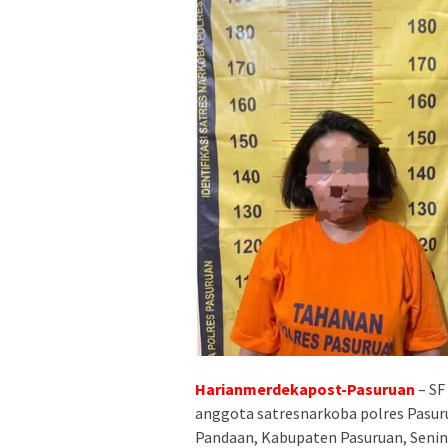
Harianmerdekapost-Pasuruan
– SF
anggota satresnarkoba polres Pasuru
Pandaan, Kabupaten Pasuruan, Senin