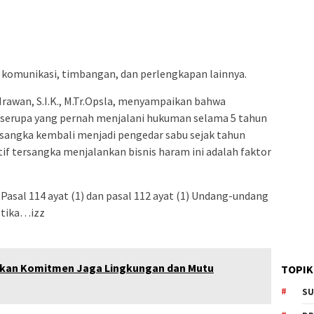
at komunikasi, timbangan, dan perlengkapan lainnya.
Irawan, S.I.K., M.Tr.Opsla, menyampaikan bahwa
s serupa yang pernah menjalani hukuman selama 5 tahun
ersangka kembali menjadi pengedar sabu sejak tahun
otif tersangka menjalankan bisnis haram ini adalah faktor
Pasal 114 ayat (1) dan pasal 112 ayat (1) Undang-undang
otika…izz
kan Komitmen Jaga Lingkungan dan Mutu
TOPIK
SU