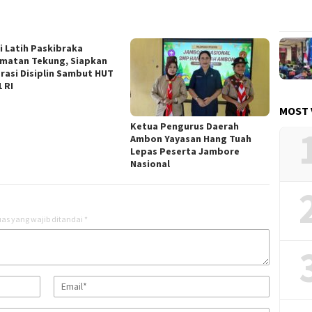
si Latih Paskibraka
matan Tekung, Siapkan
rasi Disiplin Sambut HUT
 RI
MOST 
Ketua Pengurus Daerah
Ambon Yayasan Hang Tuah
Lepas Peserta Jambore
Nasional
as yang wajib ditandai
*