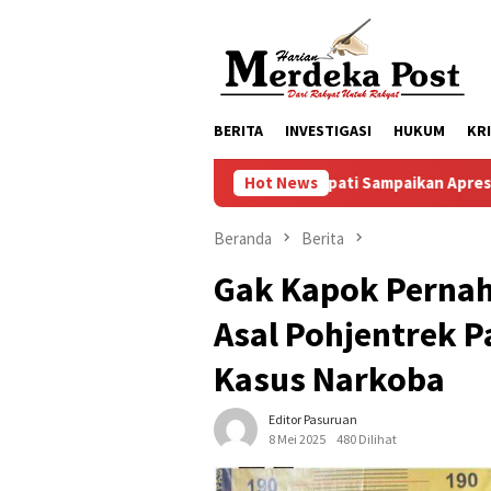
Loncat
ke
konten
BERITA
INVESTIGASI
HUKUM
KR
Mas Bupati Sampaikan Apresiasi Kepada Frak
Hot News
Beranda
Berita
Gak Kapok Pernah
Asal Pohjentrek P
Kasus Narkoba
Editor Pasuruan
8 Mei 2025
480 Dilihat