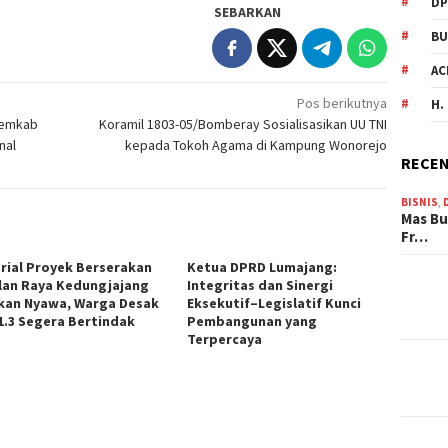
DP
SEBARKAN
BU
AC
Pos berikutnya
H.
Pemkab
Koramil 1803-05/Bomberay Sosialisasikan UU TNI
nal
kepada Tokoh Agama di Kampung Wonorejo
RECEN
BISNIS
,
Mas Bu
Fr…
rial Proyek Berserakan
Ketua DPRD Lumajang:
alan Raya Kedungjajang
Integritas dan Sinergi
kan Nyawa, Warga Desak
Eksekutif–Legislatif Kunci
1.3 Segera Bertindak
Pembangunan yang
Terpercaya