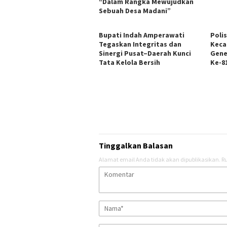
“Dalam Rangka Mewujudkan
Sebuah Desa Madani”
Bupati Indah Amperawati
Poli
Tegaskan Integritas dan
Keca
Sinergi Pusat–Daerah Kunci
Gene
Tata Kelola Bersih
Ke-81
Tinggalkan Balasan
Alamat email Anda tidak akan dipublikasikan.
Ru