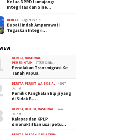
Ketua DPRD Lumajang:
Integritas dan Sine…
BERITA
5 Agustus 2026
Bupati Indah Amperawati
Tegaskan Integri…
VIEW
1
BERITA
,
NASIONAL
,
PEMERINTAH
172578 Dilihat
Penolakan Transmigrasi Ke
Tanah Papua.
2
BERITA
,
PERISTIWA
,
SOSIAL
47937
Dilihat
Pemilik Pangkalan Elpiji yang
di Sidak B…
3
BERITA
,
HUKUM
,
NASIONAL
34243
Dilihat
Kalapas dan KPLP
dinonaktifkan usai petu…
BERITA
,
DAERAH
,
PERISTIWA
,