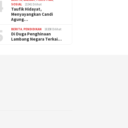
4
SOSIAL
21541 Dilihat
Taufik Hidayat,
Menyayangkan Candi
Agung…
5
BERITA
,
PENDIDIKAN
18208 Dilihat
Di Duga Penghinaan
Lambang Negara Terkai…