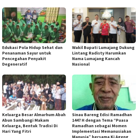
Edukasi Pola Hidup Sehat dan
Wakil Bupati Lumajang Dukung
Penanaman Sayur untuk
Lintang Radisty Harumkan
Pencegahan Penyakit
Nama Lumajang Kancah
Degeneratif
Nasional
Keluarga Besar Almarhum Abah
Sinau Bareng Edisi Ramadhan
Abun Sambangi Makam
1447 H dengan Tema “Puasa
Keluarga, Bentuk Tradisi Di
Ramadhan sebagai Momen
Hari Yang Fitri
Implementasi Memanusiakan
Manusia” bersama Ki Ageng