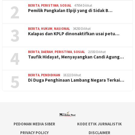
2
BERITA
,
PERISTIWA
,
SOSIAL
47954 Dilihat
Pemilik Pangkalan Elpiji yang di Sidak B…
3
BERITA
,
HUKUM
,
NASIONAL
34250 Dilihat
Kalapas dan KPLP dinonaktifkan usai petu…
4
BERITA
,
DAERAH
,
PERISTIWA
,
SOSIAL
21550 Dilihat
Taufik Hidayat, Menyayangkan Candi Agung…
5
BERITA
,
PENDIDIKAN
18222 Dilihat
Di Duga Penghinaan Lambang Negara Terkai…
PEDOMAN MEDIA SIBER
KODE ETIK JURNALISTIK
PRIVACY POLICY
DISCLAIMER