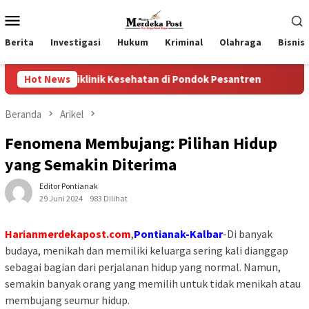
Loncat
Menu
ke
Mobile
konten
Berita
Investigasi
Hukum
Kriminal
Olahraga
Bisnis
linik Kesehatan di Pondok Pesantren
Hot News
Wakil Ketua II da
Beranda
Arikel
Fenomena Membujang: Pilihan Hidup
yang Semakin Diterima
Editor Pontianak
29 Juni 2024
983 Dilihat
Harianmerdekapost.com
,
Pontianak-Kalbar
-Di banyak
budaya, menikah dan memiliki keluarga sering kali dianggap
sebagai bagian dari perjalanan hidup yang normal. Namun,
semakin banyak orang yang memilih untuk tidak menikah atau
membujang seumur hidup.