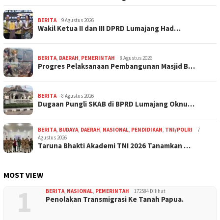
BERITA
9 Agustus 2026
Wakil Ketua II dan III DPRD Lumajang Had…
BERITA
,
DAERAH
,
PEMERINTAH
8 Agustus 2026
Progres Pelaksanaan Pembangunan Masjid B…
BERITA
8 Agustus 2026
Dugaan Pungli SKAB di BPRD Lumajang Oknu…
BERITA
,
BUDAYA
,
DAERAH
,
NASIONAL
,
PENDIDIKAN
,
TNI/POLRI
7
Agustus 2026
Taruna Bhakti Akademi TNI 2026 Tanamkan …
MOST VIEW
1
BERITA
,
NASIONAL
,
PEMERINTAH
172584 Dilihat
Penolakan Transmigrasi Ke Tanah Papua.