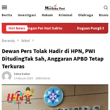
Loncat
Menu
ke
Mobile
konten
Berita
Investigasi
Hukum
Kriminal
Olahraga
Bisnis
 Per Hari Sabtu
Hot News
Dugaan Pungli SKAB di BPRD Lumajang 
Beranda
Arikel
Dewan Pers Tolak Hadir di HPN, PWI
DitudingTak Sah, Anggaran APBD Tetap
Terkuras
Editor Kalbar
2 Februari 2025
2685 Dilihat