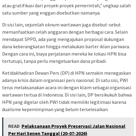
atau gratifikasi dari proyek-proyek pemerintah,” ungkap salah
satu sumber yang enggan disebutkan namanya.
Di sisi lain, sejumlah oknum wartawan juga disebut-sebut
memanfaatkan celah anggaran dengan berbagai cara. Selain
mendapat SPPD, ada yang mengajukan proposal dukungan
dana keberangkatan hingga melakukan barter iklan pariwara.
Dengan cara ini, biaya perjalanan mereka ke lokasi HPN bisa
tertutupi, tanpa perlu mengeluarkan dana pribadi.
Ketidakhadiran Dewan Pers (DP) di HPN semakin menegaskan
adanya krisis dalam organisasi pers nasional. Di satu sisi, PWI
terus melaksanakan acara ini dengan klaim sebagai organisasi
wartawan tertua di Indonesia. Di sisi lain, DP bersikukuh bahwa
HPN yang digelar oleh PWI tidak memiliki legitimasi karena
dualisme kepemimpinan yang belum terselesaikan.
READ
Pelaksanaan Proyek Preservasi Jalan Nasional
Per Hari Senen Tanggal (20-07-2026)