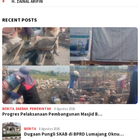
H. ZAINAL ARIFIN
RECENT POSTS
BERITA
,
DAERAH
,
PEMERINTAH
8 Agustus 2026
Progres Pelaksanaan Pembangunan Masjid B…
BERITA
8 Agustus 2026
Dugaan Pungli SKAB di BPRD Lumajang Oknu…