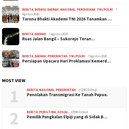
BERITA
,
BUDAYA
,
DAERAH
,
NASIONAL
,
PENDIDIKAN
,
TNI/POLRI
7
Agustus 2026
Taruna Bhakti Akademi TNI 2026 Tanamkan …
BERITA
,
DAERAH
7 Agustus 2026
Ruas Jalan Bangil – Sukorejo Teran…
BERITA
,
DAERAH
,
PEMERINTAH
,
TNI/POLRI
7 Agustus 2026
Persiapan Upacara Hari Proklamasi Kemerd…
MOST VIEW
1
BERITA
,
NASIONAL
,
PEMERINTAH
172582 Dilihat
Penolakan Transmigrasi Ke Tanah Papua.
2
BERITA
,
PERISTIWA
,
SOSIAL
47949 Dilihat
Pemilik Pangkalan Elpiji yang di Sidak B…