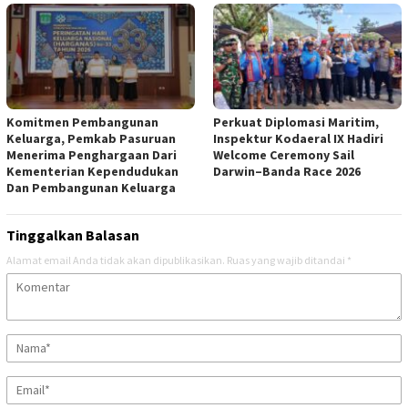
Komitmen Pembangunan
Perkuat Diplomasi Maritim,
Keluarga, Pemkab Pasuruan
Inspektur Kodaeral IX Hadiri
Menerima Penghargaan Dari
Welcome Ceremony Sail
Kementerian Kependudukan
Darwin–Banda Race 2026
Dan Pembangunan Keluarga
Tinggalkan Balasan
Alamat email Anda tidak akan dipublikasikan.
Ruas yang wajib ditandai
*