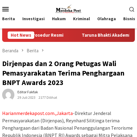
Loncat
Menu
ke
Mobile
konten
Berita
Investigasi
Hukum
Kriminal
Olahraga
Bisnis
rosedur Resmi
Hot News
Taruna Bhakti Akademi TNI 2026 Tanamkan
Beranda
Berita
Dirjenpas dan 2 Orang Petugas Wali
Pemasyarakatan Terima Penghargaan
BNPT Awards 2023
Editor Fakfak
29 Juli 2023
2177 Dilihat
Harianmerdekapost.com.,Jakarta
-Direktur Jenderal
Permasyarakatan (Dirjenpas), Reynhard Silitinga terima
Penghargaan dari Badan Nasional Penanggulangan Terorisme
Republik Indonesia (BNPT RI) Awards sebagai Mitra Pelaksana