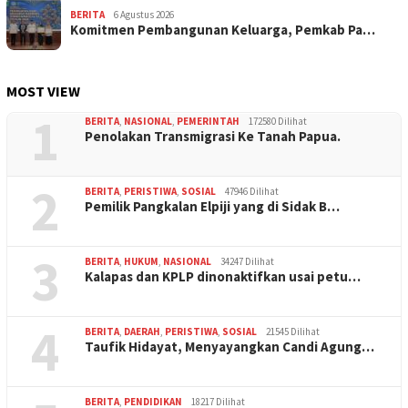
BERITA
6 Agustus 2026
Komitmen Pembangunan Keluarga, Pemkab Pa…
MOST VIEW
1
BERITA
,
NASIONAL
,
PEMERINTAH
172580 Dilihat
Penolakan Transmigrasi Ke Tanah Papua.
2
BERITA
,
PERISTIWA
,
SOSIAL
47946 Dilihat
Pemilik Pangkalan Elpiji yang di Sidak B…
3
BERITA
,
HUKUM
,
NASIONAL
34247 Dilihat
Kalapas dan KPLP dinonaktifkan usai petu…
4
BERITA
,
DAERAH
,
PERISTIWA
,
SOSIAL
21545 Dilihat
Taufik Hidayat, Menyayangkan Candi Agung…
BERITA
,
PENDIDIKAN
18217 Dilihat