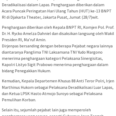
Deradikalisasi dalam Lapas. Penghargaan diberikan dalam
Acara Puncak Peringatan Hari Ulang Tahun (HUT) ke-13 BNPT
RI di Djakarta Theater, Jakarta Pusat, Jumat (28/7)wit.
Penghargaan diberikan oleh Kepala BNPT RI, Komjen Pol. Prof.
Dr. H. Rycko Amelza Dahniel dan disaksikan langsung oleh Wakil
Presiden RI, Ma’ruf Amin.
Dirjenpas bersanding dengan beberapa Pejabat negara lainnya
diantaranya Panglima TNI Laksamana TNI Yudo Margono
menerima penghargaan kategori Pelaksana Sinergisitas,
Kapolri Listyo Sigit Prabowo menerima penghargaan dalam
bidang Penegakkan Hukum.
Kemudian, Kepala Departemen Khusus 88 Anti Teror Polri, Irjen
Marthinus Hukom sebagai Pelaksana Deradikalisasi Luar Lapas,
dan Ketua LPSK Hasto Atmojo Suroyo sebagai Pelaksana
Pemulihan Korban.
Selain itu, sejumlah pejabat lain juga memperoleh
penghargaan yang serupa, seperti Gubernur Jawa Tengah