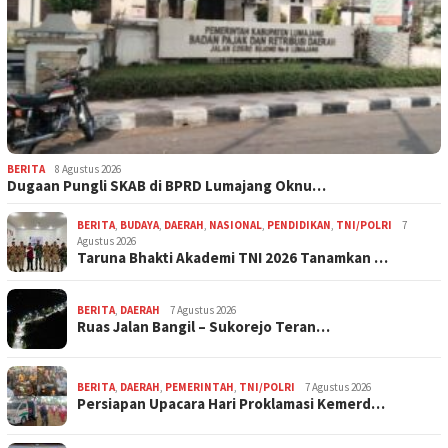
BERITA
8 Agustus 2026
Dugaan Pungli SKAB di BPRD Lumajang Oknu…
BERITA
,
BUDAYA
,
DAERAH
,
NASIONAL
,
PENDIDIKAN
,
TNI/POLRI
7
Agustus 2026
Taruna Bhakti Akademi TNI 2026 Tanamkan …
BERITA
,
DAERAH
7 Agustus 2026
Ruas Jalan Bangil – Sukorejo Teran…
BERITA
,
DAERAH
,
PEMERINTAH
,
TNI/POLRI
7 Agustus 2026
Persiapan Upacara Hari Proklamasi Kemerd…