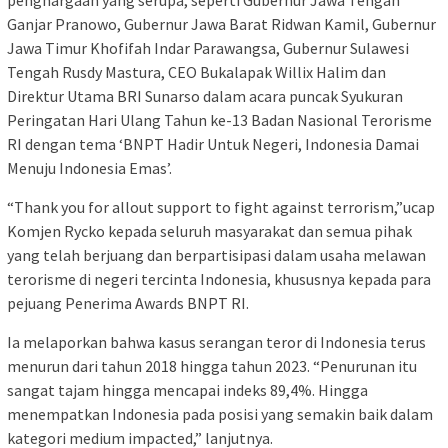
Ganjar Pranowo, Gubernur Jawa Barat Ridwan Kamil, Gubernur
Jawa Timur Khofifah Indar Parawangsa, Gubernur Sulawesi
Tengah Rusdy Mastura, CEO Bukalapak Willix Halim dan
Direktur Utama BRI Sunarso dalam acara puncak Syukuran
Peringatan Hari Ulang Tahun ke-13 Badan Nasional Terorisme
RI dengan tema ‘BNPT Hadir Untuk Negeri, Indonesia Damai
Menuju Indonesia Emas’.
“Thank you for allout support to fight against terrorism,”ucap
Komjen Rycko kepada seluruh masyarakat dan semua pihak
yang telah berjuang dan berpartisipasi dalam usaha melawan
terorisme di negeri tercinta Indonesia, khususnya kepada para
pejuang Penerima Awards BNPT RI.
Ia melaporkan bahwa kasus serangan teror di Indonesia terus
menurun dari tahun 2018 hingga tahun 2023. “Penurunan itu
sangat tajam hingga mencapai indeks 89,4%. Hingga
menempatkan Indonesia pada posisi yang semakin baik dalam
kategori medium impacted,” lanjutnya.