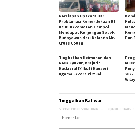
Persiapan Upacara Hari
Kom
Proklamasi Kemerdekaan RI
Kelu
Ke 81 Kecamatan Gempol
Mene
Mendapat Kunjungan Sosok
Keme
Budayawan dari Belanda Mr.
Dan 
Crues Collen
Tingkatkan Keimanan dan
Prog
Rasa Syukur, Prajurit
Musr
Kodaeral IX Ikuti Kauseri
Peny
Agama Secara Virtual
2027
Wila
Tinggalkan Balasan
Alamat email Anda tidak akan dipublikasikan.
Ru