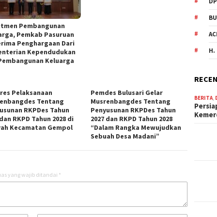
DP
BU
itmen Pembangunan
arga, Pemkab Pasuruan
AC
rima Penghargaan Dari
H.
nterian Kependudukan
Pembangunan Keluarga
RECEN
res Pelaksanaan
Pemdes Bulusari Gelar
BERITA
,
enbangdes Tentang
Musrenbangdes Tentang
Persia
usunan RKPDes Tahun
Penyusunan RKPDes Tahun
Keme
 dan RKPD Tahun 2028 di
2027 dan RKPD Tahun 2028
yah Kecamatan Gempol
“Dalam Rangka Mewujudkan
Sebuah Desa Madani”
as yang wajib ditandai
*