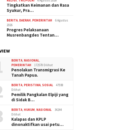
RELIGI
,
TNI/POLRI
6 Agustus 2026
Tingkatkan Keimanan dan Rasa
Syukur, Pra…
BERITA
,
DAERAH
,
PEMERINTAH
6 Agustus
2026
Progres Pelaksanaan
Musrenbangdes Tentan…
VIEW
1
BERITA
,
NASIONAL
,
PEMERINTAH
172578 Dilihat
Penolakan Transmigrasi Ke
Tanah Papua.
2
BERITA
,
PERISTIWA
,
SOSIAL
47938
Dilihat
Pemilik Pangkalan Elpiji yang
di Sidak B…
3
BERITA
,
HUKUM
,
NASIONAL
34244
Dilihat
Kalapas dan KPLP
dinonaktifkan usai petu…