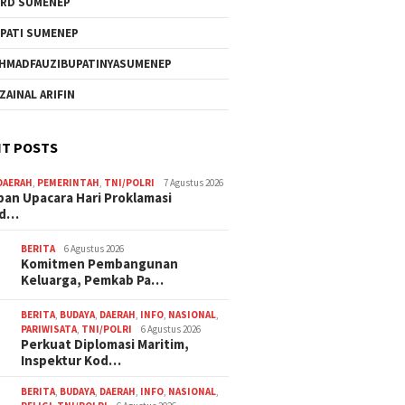
RD SUMENEP
PATI SUMENEP
HMADFAUZIBUPATINYASUMENEP
 ZAINAL ARIFIN
T POSTS
DAERAH
,
PEMERINTAH
,
TNI/POLRI
7 Agustus 2026
pan Upacara Hari Proklamasi
rd…
BERITA
6 Agustus 2026
Komitmen Pembangunan
Keluarga, Pemkab Pa…
BERITA
,
BUDAYA
,
DAERAH
,
INFO
,
NASIONAL
,
PARIWISATA
,
TNI/POLRI
6 Agustus 2026
Perkuat Diplomasi Maritim,
Inspektur Kod…
BERITA
,
BUDAYA
,
DAERAH
,
INFO
,
NASIONAL
,