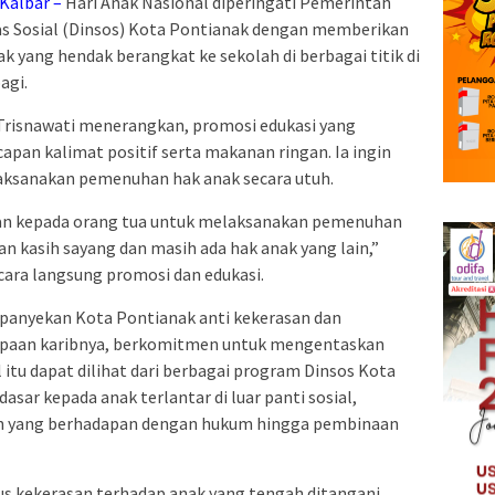
Kalbar –
Hari Anak Nasional diperingati Pemerintah
s Sosial (Dinsos) Kota Pontianak dengan memberikan
k yang hendak berangkat ke sekolah di berbagai titik di
agi.
 Trisnawati menerangkan, promosi edukasi yang
capan kalimat positif serta makanan ringan. Ia ingin
aksanakan pemenuhan hak anak secara utuh.
ikan kepada orang tua untuk melaksanakan pemenuhan
 kasih sayang dan masih ada hak anak yang lain,”
cara langsung promosi dan edukasi.
mpanyekan Kota Pontianak anti kekerasan dan
sapaan karibnya, berkomitmen untuk mengentaskan
itu dapat dilihat dari berbagai program Dinsos Kota
dasar kepada anak terlantar di luar panti sosial,
an yang berhadapan dengan hukum hingga pembinaan
kasus kekerasan terhadap anak yang tengah ditangani