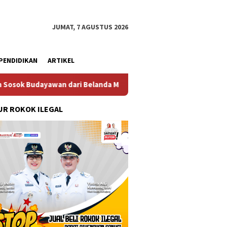
JUMAT, 7 AGUSTUS 2026
PENDIDIKAN
ARTIKEL
n dari Belanda Mr. Crues Collen
Komitmen Pembanguna
R ROKOK ILEGAL