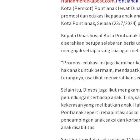
Harianmerdekapost.com,
Pontianak-
Kota (Pemkot) Pontianak lewat Dina
promosi dan edukasi kepada anak-ana
Kota Pontianak, Selasa (23/7/2024) p
Kepala Dinas Sosial Kota Pontianak
diserahkan berupa selebaran berisi u
mengajak setiap orang tua agar mel
“Promosi edukasi ini juga kami ber
hak anak untuk bermain, mendapatkan
terangnya, usai ikut menyerahkan se
Selain itu, Dinsos juga ikut mengka
perundungan terhadap anak. Tina, 
kekerasan yang melibatkan anak. Hal 
Pontianak seperti rehabilitasi sosial 
pendampingan anak saksi dan korb
anak disabilitas.
Saat ini, lanjut dia, ada sekitar 24 