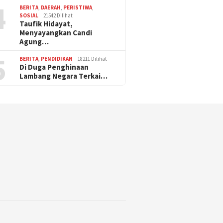
4
BERITA
,
DAERAH
,
PERISTIWA
,
SOSIAL
21542 Dilihat
Taufik Hidayat,
Menyayangkan Candi
Agung…
5
BERITA
,
PENDIDIKAN
18211 Dilihat
Di Duga Penghinaan
Lambang Negara Terkai…