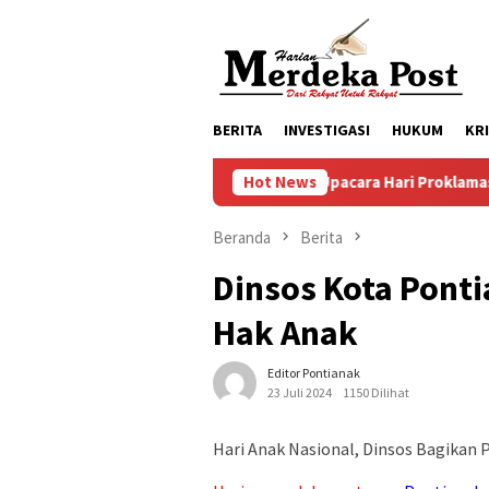
Loncat
ke
konten
BERITA
INVESTIGASI
HUKUM
KR
Persiapan Upacara Hari Proklamasi Kemerdekaa
Hot News
Beranda
Berita
Dinsos Kota Ponti
Hak Anak
Editor Pontianak
23 Juli 2024
1150 Dilihat
Hari Anak Nasional, Dinsos Bagikan P