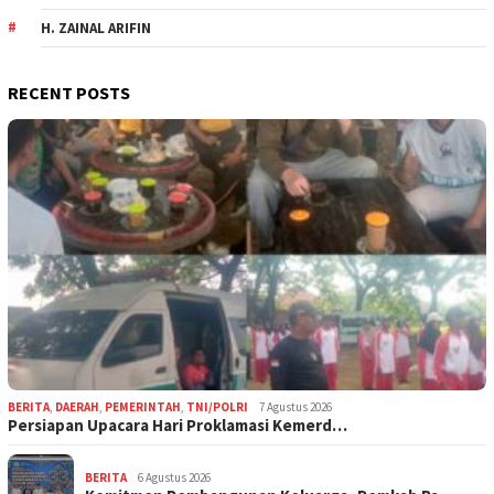
H. ZAINAL ARIFIN
RECENT POSTS
BERITA
,
DAERAH
,
PEMERINTAH
,
TNI/POLRI
7 Agustus 2026
Persiapan Upacara Hari Proklamasi Kemerd…
BERITA
6 Agustus 2026