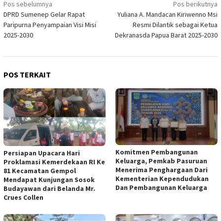
Navigasi
Pos sebelumnya
Pos berikutnya
DPRD Sumenep Gelar Rapat
Yuliana A. Mandacan Kiriwenno Msi
pos
Paripurna Penyampaian Visi Misi
Resmi Dilantik sebagai Ketua
2025-2030
Dekranasda Papua Barat 2025-2030
POS TERKAIT
Komitmen Pembangunan
Persiapan Upacara Hari
Keluarga, Pemkab Pasuruan
Proklamasi Kemerdekaan RI Ke
Menerima Penghargaan Dari
81 Kecamatan Gempol
Kementerian Kependudukan
Mendapat Kunjungan Sosok
Dan Pembangunan Keluarga
Budayawan dari Belanda Mr.
Crues Collen