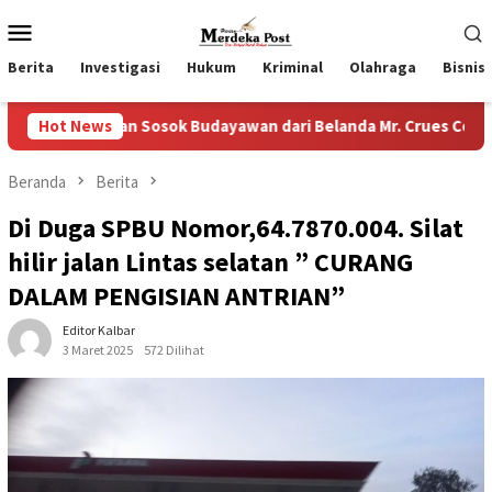
Loncat
Menu
ke
Mobile
konten
Berita
Investigasi
Hukum
Kriminal
Olahraga
Bisnis
 Sosok Budayawan dari Belanda Mr. Crues Collen
Hot News
Komitm
Beranda
Berita
Di Duga SPBU Nomor,64.7870.004. Silat
hilir jalan Lintas selatan ” CURANG
DALAM PENGISIAN ANTRIAN”
Editor Kalbar
3 Maret 2025
572 Dilihat