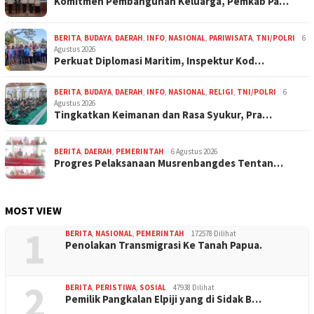
Komitmen Pembangunan Keluarga, Pemkab Pa…
BERITA
,
BUDAYA
,
DAERAH
,
INFO
,
NASIONAL
,
PARIWISATA
,
TNI/POLRI
6
Agustus 2026
Perkuat Diplomasi Maritim, Inspektur Kod…
BERITA
,
BUDAYA
,
DAERAH
,
INFO
,
NASIONAL
,
RELIGI
,
TNI/POLRI
6
Agustus 2026
Tingkatkan Keimanan dan Rasa Syukur, Pra…
BERITA
,
DAERAH
,
PEMERINTAH
6 Agustus 2026
Progres Pelaksanaan Musrenbangdes Tentan…
MOST VIEW
1
BERITA
,
NASIONAL
,
PEMERINTAH
172578 Dilihat
Penolakan Transmigrasi Ke Tanah Papua.
2
BERITA
,
PERISTIWA
,
SOSIAL
47938 Dilihat
Pemilik Pangkalan Elpiji yang di Sidak B…