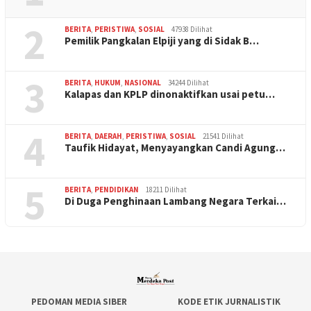
2
BERITA
,
PERISTIWA
,
SOSIAL
47938 Dilihat
Pemilik Pangkalan Elpiji yang di Sidak B…
3
BERITA
,
HUKUM
,
NASIONAL
34244 Dilihat
Kalapas dan KPLP dinonaktifkan usai petu…
4
BERITA
,
DAERAH
,
PERISTIWA
,
SOSIAL
21541 Dilihat
Taufik Hidayat, Menyayangkan Candi Agung…
5
BERITA
,
PENDIDIKAN
18211 Dilihat
Di Duga Penghinaan Lambang Negara Terkai…
PEDOMAN MEDIA SIBER
KODE ETIK JURNALISTIK