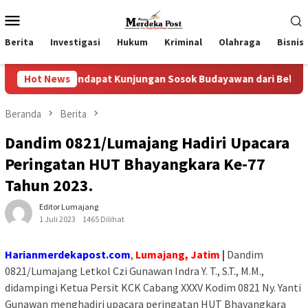
Loncat
Menu
ke
Mobile
konten
Berita
Investigasi
Hukum
Kriminal
Olahraga
Bisnis
endapat Kunjungan Sosok Budayawan dari Belanda Mr. Crues Col
Hot News
Beranda
Berita
Dandim 0821/Lumajang Hadiri Upacara
Peringatan HUT Bhayangkara Ke-77
Tahun 2023.
Editor Lumajang
1 Juli 2023
1465 Dilihat
Harianmerdekapost.com
,
Lumajang, Jatim
|
Dandim
0821/Lumajang Letkol Czi Gunawan Indra Y. T., S.T., M.M.,
didampingi Ketua Persit KCK Cabang XXXV Kodim 0821 Ny. Yanti
Gunawan menghadiri upacara peringatan HUT Bhayangkara