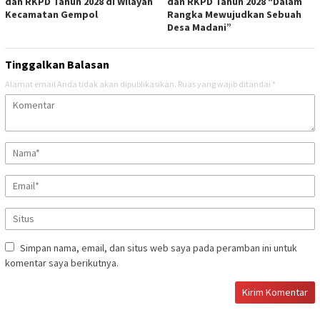
dan RKPD Tahun 2028 di Wilayah
dan RKPD Tahun 2028 “Dalam
Kecamatan Gempol
Rangka Mewujudkan Sebuah
Desa Madani”
Tinggalkan Balasan
Alamat email Anda tidak akan dipublikasikan.
Ruas yang wajib ditandai
*
Simpan nama, email, dan situs web saya pada peramban ini untuk
komentar saya berikutnya.