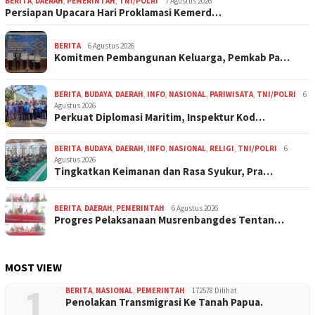
BERITA
,
DAERAH
,
PEMERINTAH
,
TNI/POLRI
7 Agustus 2026
Persiapan Upacara Hari Proklamasi Kemerd…
BERITA
6 Agustus 2026
Komitmen Pembangunan Keluarga, Pemkab Pa…
BERITA
,
BUDAYA
,
DAERAH
,
INFO
,
NASIONAL
,
PARIWISATA
,
TNI/POLRI
6
Agustus 2026
Perkuat Diplomasi Maritim, Inspektur Kod…
BERITA
,
BUDAYA
,
DAERAH
,
INFO
,
NASIONAL
,
RELIGI
,
TNI/POLRI
6
Agustus 2026
Tingkatkan Keimanan dan Rasa Syukur, Pra…
BERITA
,
DAERAH
,
PEMERINTAH
6 Agustus 2026
Progres Pelaksanaan Musrenbangdes Tentan…
MOST VIEW
1
BERITA
,
NASIONAL
,
PEMERINTAH
172578 Dilihat
Penolakan Transmigrasi Ke Tanah Papua.