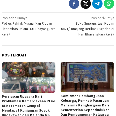
Navigasi
Pos sebelumnya
Pos berikutnya
Polres Fakfak Musnahkan Ribuan
Bukti Sinergisitas, Kodim
pos
Liter Miras Dalam HUT Bhayangkara
0821/Lumajang Berikan Surprise di
ke 77
Hari Bhayangkara ke 77
POS TERKAIT
Komitmen Pembangunan
Persiapan Upacara Hari
Keluarga, Pemkab Pasuruan
Proklamasi Kemerdekaan RI Ke
Menerima Penghargaan Dari
81 Kecamatan Gempol
Kementerian Kependudukan
Mendapat Kunjungan Sosok
Dan Pembangunan Keluarga
Budayawan dari Belanda Mr.