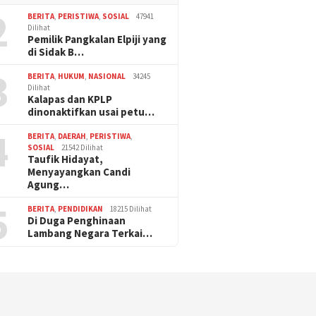
2
BERITA
,
PERISTIWA
,
SOSIAL
47941
Dilihat
Pemilik Pangkalan Elpiji yang
di Sidak B…
3
BERITA
,
HUKUM
,
NASIONAL
34245
Dilihat
Kalapas dan KPLP
dinonaktifkan usai petu…
4
BERITA
,
DAERAH
,
PERISTIWA
,
SOSIAL
21542 Dilihat
Taufik Hidayat,
Menyayangkan Candi
Agung…
5
BERITA
,
PENDIDIKAN
18215 Dilihat
Di Duga Penghinaan
Lambang Negara Terkai…