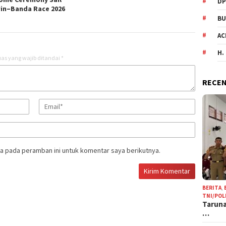
DP
in–Banda Race 2026
BU
AC
H.
as yang wajib ditandai
*
RECEN
a pada peramban ini untuk komentar saya berikutnya.
BERITA
,
TNI/POL
Taruna
…