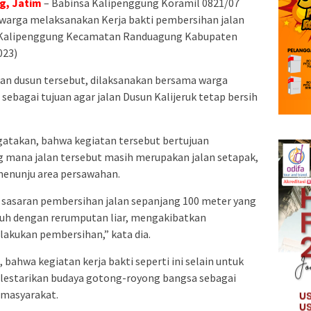
g, Jatim
– Babinsa Kalipenggung Koramil 0821/07
warga melaksanakan Kerja bakti pembersihan jalan
a Kalipenggung Kecamatan Randuagung Kabupaten
023)
lan dusun tersebut, dilaksanakan bersama warga
ebagai tujuan agar jalan Dusun Kalijeruk tetap bersih
atakan, bahwa kegiatan tersebut bertujuan
g mana jalan tersebut masih merupakan jalan setapak,
menunju area persawahan.
an sasaran pembersihan jalan sepanjang 100 meter yang
enuh dengan rerumputan liar, mengakibatkan
lakukan pembersihan,” kata dia.
bahwa kegiatan kerja bakti seperti ini selain untuk
starikan budaya gotong-royong bangsa sebagai
 masyarakat.