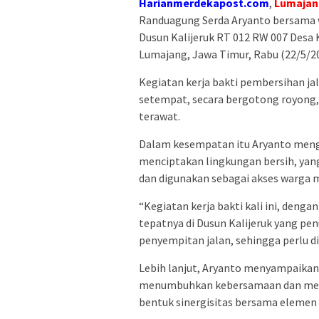
Harianmerdekapost.com
,
Lumajan
Randuagung Serda Aryanto bersama 
Dusun Kalijeruk RT 012 RW 007 Des
Lumajang, Jawa Timur, Rabu (22/5/2
Kegiatan kerja bakti pembersihan ja
setempat, secara bergotong royong, s
terawat.
Dalam kesempatan itu Aryanto meng
menciptakan lingkungan bersih, yan
dan digunakan sebagai akses warga 
“Kegiatan kerja bakti kali ini, deng
tepatnya di Dusun Kalijeruk yang p
penyempitan jalan, sehingga perlu di
Lebih lanjut, Aryanto menyampaikan, 
menumbuhkan kebersamaan dan mele
bentuk sinergisitas bersama elemen