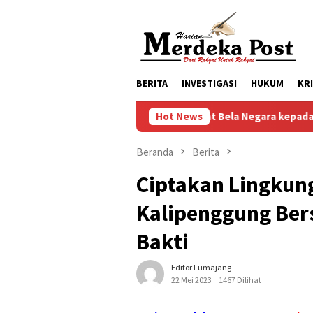
Loncat
ke
konten
BERITA
INVESTIGASI
HUKUM
KR
kan Karakter dan Semangat Bela Negara kepada Siswa Sekolah Ra
Hot News
Beranda
Berita
Ciptakan Lingkung
Kalipenggung Ber
Bakti
Editor Lumajang
22 Mei 2023
1467 Dilihat