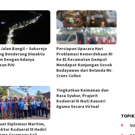
 Jalan Bangil – Sukorejo
Persiapan Upacara Hari
ng Benderang Diwaktu
Proklamasi Kemerdekaan RI
m Dengan Adanya
Ke 81 Kecamatan Gempol
san PJU
Mendapat Kunjungan Sosok
Budayawan dari Belanda Mr.
Crues Collen
Tingkatkan Keimanan dan
Rasa Syukur, Prajurit
Kodaeral IX Ikuti Kauseri
Agama Secara Virtual
TOPIK
uat Diplomasi Maritim,
SU
ektur Kodaeral IX Hadiri
ome Ceremony Sail