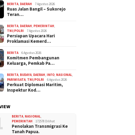
BERITA
,
DAERAH
7 Agustus 2026
Ruas Jalan Bangil – Sukorejo
Teran…
BERITA
,
DAERAH
,
PEMERINTAH
,
TNI/POLRI
7 Agustus 2026
Persiapan Upacara Hari
Proklamasi Kemerd…
BERITA
6 Agustus 2026
Komitmen Pembangunan
Keluarga, Pemkab Pa…
BERITA
,
BUDAYA
,
DAERAH
,
INFO
,
NASIONAL
,
PARIWISATA
,
TNI/POLRI
6 Agustus 2026
Perkuat Diplomasi Maritim,
Inspektur Kod…
VIEW
1
BERITA
,
NASIONAL
,
PEMERINTAH
172578 Dilihat
Penolakan Transmigrasi Ke
Tanah Papua.