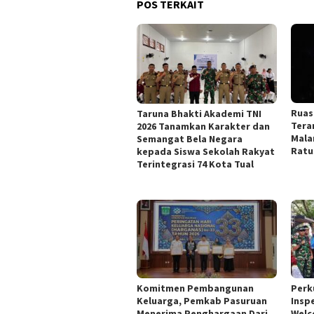
POS TERKAIT
Ruas
Taruna Bhakti Akademi TNI
Tera
2026 Tanamkan Karakter dan
Mala
Semangat Bela Negara
Ratu
kepada Siswa Sekolah Rakyat
Terintegrasi 74 Kota Tual
Komitmen Pembangunan
Perk
Keluarga, Pemkab Pasuruan
Insp
Menerima Penghargaan Dari
Welc