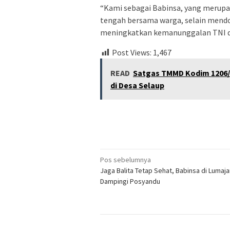
“Kami sebagai Babinsa, yang merupa
tengah bersama warga, selain mendo
meningkatkan kemanunggalan TNI dan
Post Views:
1,467
READ
Satgas TMMD Kodim 1206
di Desa Selaup
Navigasi
Pos sebelumnya
Jaga Balita Tetap Sehat, Babinsa di Lumaj
pos
Dampingi Posyandu