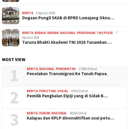
BERITA
8 Agustus 2026
Dugaan Pungli SKAB di BPRD Lumajang Oknu…
BERITA
,
BUDAYA
,
DAERAH
,
NASIONAL
,
PENDIDIKAN
,
TNI/POLRI
7
Agustus 2026
Taruna Bhakti Akademi TNI 2026 Tanamkan …
MOST VIEW
1
BERITA
,
NASIONAL
,
PEMERINTAH
172584 Dilihat
Penolakan Transmigrasi Ke Tanah Papua.
2
BERITA
,
PERISTIWA
,
SOSIAL
47953 Dilihat
Pemilik Pangkalan Elpiji yang di Sidak B…
3
BERITA
,
HUKUM
,
NASIONAL
34250 Dilihat
Kalapas dan KPLP dinonaktifkan usai petu…