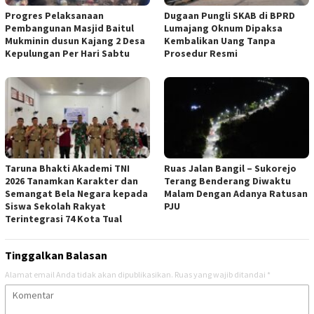
Progres Pelaksanaan
Dugaan Pungli SKAB di BPRD
Pembangunan Masjid Baitul
Lumajang Oknum Dipaksa
Mukminin dusun Kajang 2 Desa
Kembalikan Uang Tanpa
Kepulungan Per Hari Sabtu
Prosedur Resmi
Taruna Bhakti Akademi TNI
Ruas Jalan Bangil – Sukorejo
2026 Tanamkan Karakter dan
Terang Benderang Diwaktu
Semangat Bela Negara kepada
Malam Dengan Adanya Ratusan
Siswa Sekolah Rakyat
PJU
Terintegrasi 74 Kota Tual
Tinggalkan Balasan
Alamat email Anda tidak akan dipublikasikan.
Ruas yang wajib ditandai
*