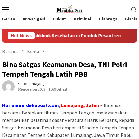
Loncat
Menu
ke
Mobile
konten
Berita
Investigasi
Hukum
Kriminal
Olahraga
Bisnis
iklinik Kesehatan di Pondok Pesantren
Hot News
Wakil Ketua II 
Beranda
Berita
Bina Satgas Keamanan Desa, TNI-Polri
Tempeh Tengah Latih PBB
Editor Lumajang
6 September 2023
1069 Dilihat
Harianmerdekapost.com
,
Lumajang, Jatim
– Babinsa
bersama Babinkamtibmas Tempeh Tengah, melaksanakan
memberikan pelatihan dasar Peraturan Baris Berbaris, kepada
Satgas Keamanan Desa bertempat di Stadion Tempeh Tengah
Kecamatan Tempeh Kabupaten Lumajang, Jawa Timur, Rabu