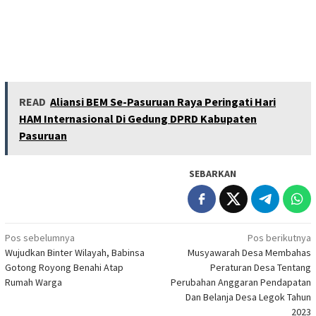
READ
Aliansi BEM Se-Pasuruan Raya Peringati Hari
HAM Internasional Di Gedung DPRD Kabupaten
Pasuruan
SEBARKAN
Navigasi
Pos sebelumnya
Pos berikutnya
Wujudkan Binter Wilayah, Babinsa
Musyawarah Desa Membahas
pos
Gotong Royong Benahi Atap
Peraturan Desa Tentang
Rumah Warga
Perubahan Anggaran Pendapatan
Dan Belanja Desa Legok Tahun
2023