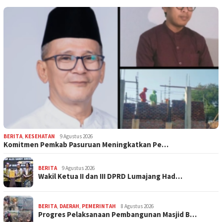
BERITA
,
KESEHATAN
9 Agustus 2026
Komitmen Pemkab Pasuruan Meningkatkan Pe…
BERITA
9 Agustus 2026
Wakil Ketua II dan III DPRD Lumajang Had…
BERITA
,
DAERAH
,
PEMERINTAH
8 Agustus 2026
Progres Pelaksanaan Pembangunan Masjid B…