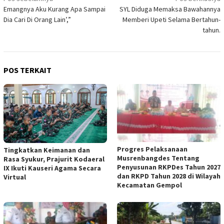
Navigasi
Emangnya Aku Kurang Apa Sampai
SYL Diduga Memaksa Bawahannya
pos
Dia Cari Di Orang Lain’,”
Memberi Upeti Selama Bertahun-
tahun.
POS TERKAIT
Progres Pelaksanaan
Tingkatkan Keimanan dan
Musrenbangdes Tentang
Rasa Syukur, Prajurit Kodaeral
Penyusunan RKPDes Tahun 2027
IX Ikuti Kauseri Agama Secara
dan RKPD Tahun 2028 di Wilayah
Virtual
Kecamatan Gempol