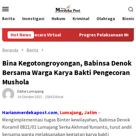
Loncat
Menu
ke
Mobile
konten
Berita
Investigasi
Hukum
Kriminal
Olahraga
Bisnis
 Secara Virtual
Hot News
Progres Pelaksanaan Musrenbangdes Ten
Beranda
Berita
Bina Kegotongroyongan, Babinsa Denok
Bersama Warga Karya Bakti Pengecoran
Mushola
Editor Lumajang
14 Oktober 2023
1564 Dilihat
Harianmerdekapost.com
,
Lumajang, Jatim
–
Mengimplementasi tugas Binter kewilayahan, Babinsa Denok
Koramil 0821/01 Lumajang Serka Akhmad Yunianto, turut andil
bersama warga melaksanakan kegiatan karya bakti