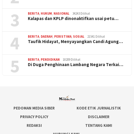
3
BERITA
,
HUKUM
,
NASIONAL
34243 Dilihat
Kalapas dan KPLP dinonaktifkan usai petu…
4
BERITA
,
DAERAH
,
PERISTIWA
,
SOSIAL
21541 Dilihat
Taufik Hidayat, Menyayangkan Candi Agung…
5
BERITA
,
PENDIDIKAN
18209 Dilihat
Di Duga Penghinaan Lambang Negara Terkai…
PEDOMAN MEDIA SIBER
KODE ETIK JURNALISTIK
PRIVACY POLICY
DISCLAIMER
REDAKSI
TENTANG KAMI