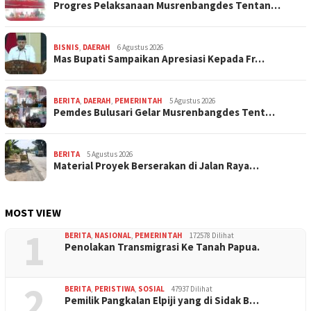
Progres Pelaksanaan Musrenbangdes Tentan…
BISNIS
,
DAERAH
6 Agustus 2026
Mas Bupati Sampaikan Apresiasi Kepada Fr…
BERITA
,
DAERAH
,
PEMERINTAH
5 Agustus 2026
Pemdes Bulusari Gelar Musrenbangdes Tent…
BERITA
5 Agustus 2026
Material Proyek Berserakan di Jalan Raya…
MOST VIEW
1
BERITA
,
NASIONAL
,
PEMERINTAH
172578 Dilihat
Penolakan Transmigrasi Ke Tanah Papua.
2
BERITA
,
PERISTIWA
,
SOSIAL
47937 Dilihat
Pemilik Pangkalan Elpiji yang di Sidak B…