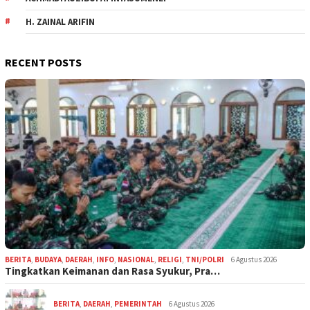
H. ZAINAL ARIFIN
RECENT POSTS
BERITA
,
BUDAYA
,
DAERAH
,
INFO
,
NASIONAL
,
RELIGI
,
TNI/POLRI
6 Agustus 2026
Tingkatkan Keimanan dan Rasa Syukur, Pra…
BERITA
,
DAERAH
,
PEMERINTAH
6 Agustus 2026