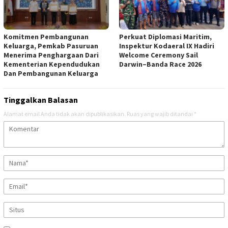
Komitmen Pembangunan
Perkuat Diplomasi Maritim,
Keluarga, Pemkab Pasuruan
Inspektur Kodaeral IX Hadiri
Menerima Penghargaan Dari
Welcome Ceremony Sail
Kementerian Kependudukan
Darwin–Banda Race 2026
Dan Pembangunan Keluarga
Tinggalkan Balasan
Alamat email Anda tidak akan dipublikasikan.
Ruas yang wajib ditandai
*