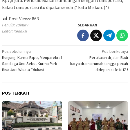
Rp7,5 juta. Perlu dibedakan sumbangan dengan transportasi,
kalau transportasi itu dipakai sendiri,” kata Miskun. (*)
Post Views:
863
Penulis: Zainury
SEBARKAN
Editor: Redaksi
Navigasi
Pos sebelumnya
Pos berikutnya
Kunjungi Kurma Expo, Menparekraf
Pertikaian di jalan Budi
pos
Sandiaga Uno Sebut Kurma Park
karya:drama rumah tangga pecah
Bisa Jadi Wisata Edukasi
didepan cafe NHZ !
POS TERKAIT