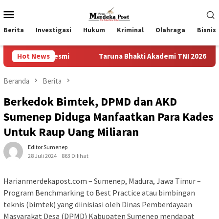
Loncat
Menu
ke
Mobile
konten
Berita
Investigasi
Hukum
Kriminal
Olahraga
Bisnis
Resmi
Hot News
Taruna Bhakti Akademi TNI 2026 Tanamkan Karakter
Beranda
Berita
Berkedok Bimtek, DPMD dan AKD
Sumenep Diduga Manfaatkan Para Kades
Untuk Raup Uang Miliaran
Editor Sumenep
28 Juli 2024
863 Dilihat
Harianmerdekapost.com – Sumenep, Madura, Jawa Timur –
Program Benchmarking to Best Practice atau bimbingan
teknis (bimtek) yang diinisiasi oleh Dinas Pemberdayaan
Masyarakat Desa (DPMD) Kabupaten Sumenep mendapat