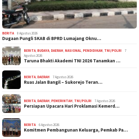
BERITA
8 Agustus 2026
Dugaan Pungli SKAB di BPRD Lumajang Oknu…
BERITA
,
BUDAYA
,
DAERAH
,
NASIONAL
,
PENDIDIKAN
,
TNI/POLRI
7
Agustus 2026
Taruna Bhakti Akademi TNI 2026 Tanamkan …
BERITA
,
DAERAH
7 Agustus 2026
Ruas Jalan Bangil – Sukorejo Teran…
BERITA
,
DAERAH
,
PEMERINTAH
,
TNI/POLRI
7 Agustus 2026
Persiapan Upacara Hari Proklamasi Kemerd…
BERITA
6 Agustus 2026
Komitmen Pembangunan Keluarga, Pemkab Pa…