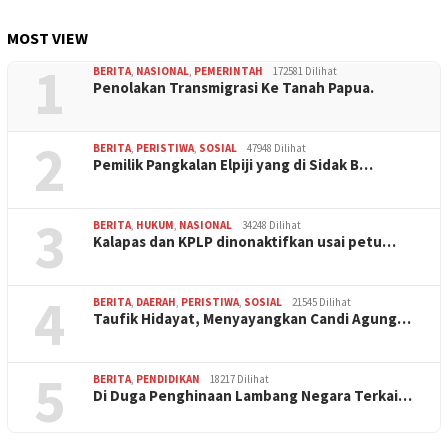
MOST VIEW
1
BERITA
,
NASIONAL
,
PEMERINTAH
172581 Dilihat
Penolakan Transmigrasi Ke Tanah Papua.
2
BERITA
,
PERISTIWA
,
SOSIAL
47948 Dilihat
Pemilik Pangkalan Elpiji yang di Sidak B…
3
BERITA
,
HUKUM
,
NASIONAL
34248 Dilihat
Kalapas dan KPLP dinonaktifkan usai petu…
4
BERITA
,
DAERAH
,
PERISTIWA
,
SOSIAL
21545 Dilihat
Taufik Hidayat, Menyayangkan Candi Agung…
5
BERITA
,
PENDIDIKAN
18217 Dilihat
Di Duga Penghinaan Lambang Negara Terkai…