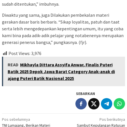
sudah ditentukan,” imbuhnya.
Diwaktu yang sama, juga Dilakukan pembekalan materi
gerakan dasar baris berbaris. “Sikap loyalitas, patuh dan taat
serta lebih mengedepankan kepentingan umum, itu yang coba
kami bina pada adik-adik pelajar yang notabenenya merupakan
generasi penerus bangsa,” pungkasnya. (fjr).
Post Views:
3,976
READ
Mikhayla Dittara Assyifa Anwar, Finalis Puteri
Batik 2025 Depok Jawa Barat Category Anak-anak di
ajang Puteri Batik Nasional 2025
SEBARKAN
Navigasi
Pos sebelumnya
Pos berikutnya
TNI Lumajang, Berikan Materi
Sambut Kepulangan Ratusan