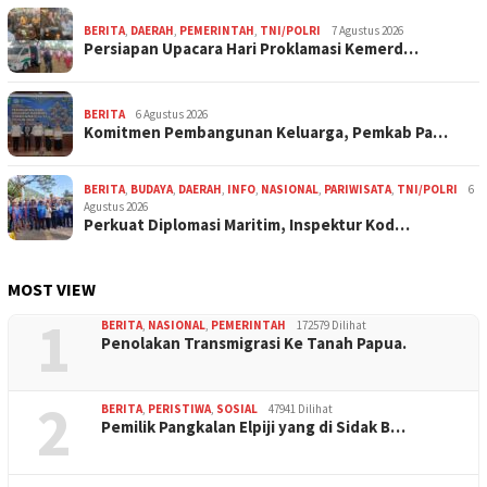
BERITA
,
DAERAH
,
PEMERINTAH
,
TNI/POLRI
7 Agustus 2026
Persiapan Upacara Hari Proklamasi Kemerd…
BERITA
6 Agustus 2026
Komitmen Pembangunan Keluarga, Pemkab Pa…
BERITA
,
BUDAYA
,
DAERAH
,
INFO
,
NASIONAL
,
PARIWISATA
,
TNI/POLRI
6
Agustus 2026
Perkuat Diplomasi Maritim, Inspektur Kod…
MOST VIEW
1
BERITA
,
NASIONAL
,
PEMERINTAH
172579 Dilihat
Penolakan Transmigrasi Ke Tanah Papua.
2
BERITA
,
PERISTIWA
,
SOSIAL
47941 Dilihat
Pemilik Pangkalan Elpiji yang di Sidak B…