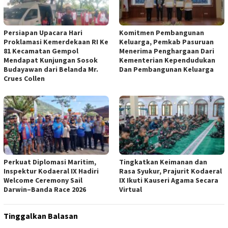
Persiapan Upacara Hari
Komitmen Pembangunan
Proklamasi Kemerdekaan RI Ke
Keluarga, Pemkab Pasuruan
81 Kecamatan Gempol
Menerima Penghargaan Dari
Mendapat Kunjungan Sosok
Kementerian Kependudukan
Budayawan dari Belanda Mr.
Dan Pembangunan Keluarga
Crues Collen
Perkuat Diplomasi Maritim,
Tingkatkan Keimanan dan
Inspektur Kodaeral IX Hadiri
Rasa Syukur, Prajurit Kodaeral
Welcome Ceremony Sail
IX Ikuti Kauseri Agama Secara
Darwin–Banda Race 2026
Virtual
Tinggalkan Balasan