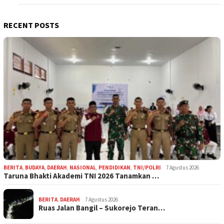
RECENT POSTS
BERITA
,
BUDAYA
,
DAERAH
,
NASIONAL
,
PENDIDIKAN
,
TNI/POLRI
7 Agustus 2026
Taruna Bhakti Akademi TNI 2026 Tanamkan …
BERITA
,
DAERAH
7 Agustus 2026
Ruas Jalan Bangil – Sukorejo Teran…