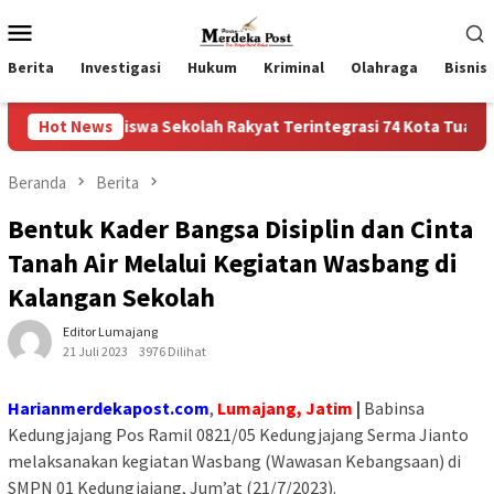
Loncat
Menu
ke
Mobile
konten
Berita
Investigasi
Hukum
Kriminal
Olahraga
Bisnis
Siswa Sekolah Rakyat Terintegrasi 74 Kota Tual
Hot News
Ruas J
Beranda
Berita
Bentuk Kader Bangsa Disiplin dan Cinta
Tanah Air Melalui Kegiatan Wasbang di
Kalangan Sekolah
Editor Lumajang
21 Juli 2023
3976 Dilihat
Harianmerdekapost.com
,
Lumajang, Jatim
|
Babinsa
Kedungjajang Pos Ramil 0821/05 Kedungjajang Serma Jianto
melaksanakan kegiatan Wasbang (Wawasan Kebangsaan) di
SMPN 01 Kedungjajang, Jum’at (21/7/2023).