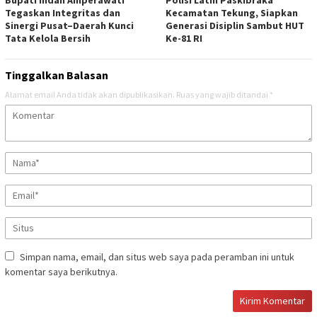
Bupati Indah Amperawati
Polisi Latih Paskibraka
Tegaskan Integritas dan
Kecamatan Tekung, Siapkan
Sinergi Pusat–Daerah Kunci
Generasi Disiplin Sambut HUT
Tata Kelola Bersih
Ke-81 RI
Tinggalkan Balasan
Alamat email Anda tidak akan dipublikasikan.
Ruas yang wajib ditandai
*
Simpan nama, email, dan situs web saya pada peramban ini untuk
komentar saya berikutnya.