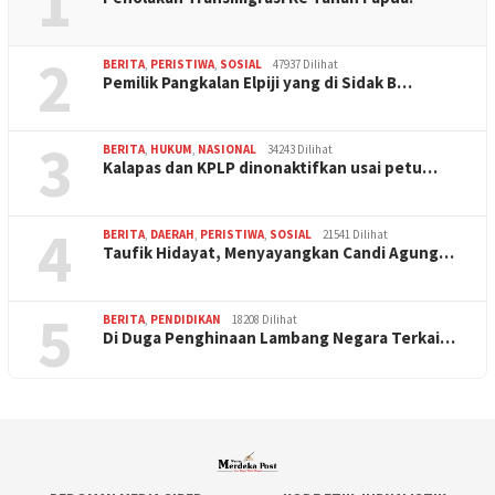
1
2
BERITA
,
PERISTIWA
,
SOSIAL
47937 Dilihat
Pemilik Pangkalan Elpiji yang di Sidak B…
3
BERITA
,
HUKUM
,
NASIONAL
34243 Dilihat
Kalapas dan KPLP dinonaktifkan usai petu…
4
BERITA
,
DAERAH
,
PERISTIWA
,
SOSIAL
21541 Dilihat
Taufik Hidayat, Menyayangkan Candi Agung…
5
BERITA
,
PENDIDIKAN
18208 Dilihat
Di Duga Penghinaan Lambang Negara Terkai…