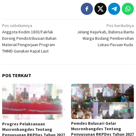
Navigasi
Pos sebelumnya
Pos berikutnya
Anggota Kodim 1803/Fakfak
Jelang Kejurkab, Babinsa Bantu
pos
Dorong Pendistribusian Bahan
Warga Bodang Pembersihan
Material Pengerjaan Program
Lokasi Pacuan Kuda
TMMD Gunakan Kapal Laut
POS TERKAIT
Pemdes Bulusari Gelar
Progres Pelaksanaan
Musrenbangdes Tentang
Musrenbangdes Tentang
Penyusunan RKPDes Tahun 2027
Penyusunan RKPDes Tahun 2027