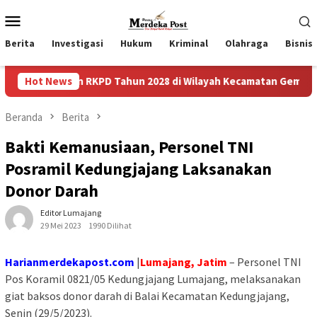
Loncat
Menu
ke
Mobile
konten
Berita
Investigasi
Hukum
Kriminal
Olahraga
Bisnis
an RKPD Tahun 2028 di Wilayah Kecamatan Gempol
Hot News
Mas B
Beranda
Berita
Bakti Kemanusiaan, Personel TNI
Posramil Kedungjajang Laksanakan
Donor Darah
Editor Lumajang
29 Mei 2023
1990 Dilihat
Harianmerdekapost.com
|
Lumajang, Jatim
– Personel TNI
Pos Koramil 0821/05 Kedungjajang Lumajang, melaksanakan
giat baksos donor darah di Balai Kecamatan Kedungjajang,
Senin (29/5/2023).