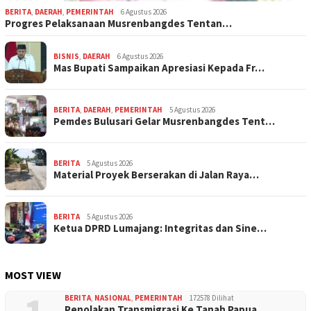
BERITA
,
DAERAH
,
PEMERINTAH
6 Agustus 2026
Progres Pelaksanaan Musrenbangdes Tentan…
BISNIS
,
DAERAH
6 Agustus 2026
Mas Bupati Sampaikan Apresiasi Kepada Fr…
BERITA
,
DAERAH
,
PEMERINTAH
5 Agustus 2026
Pemdes Bulusari Gelar Musrenbangdes Tent…
BERITA
5 Agustus 2026
Material Proyek Berserakan di Jalan Raya…
BERITA
5 Agustus 2026
Ketua DPRD Lumajang: Integritas dan Sine…
MOST VIEW
BERITA
,
NASIONAL
,
PEMERINTAH
172578 Dilihat
Penolakan Transmigrasi Ke Tanah Papua.