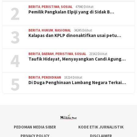
2
BERITA
,
PERISTIWA
,
SOSIAL
47940 Dilihat
Pemilik Pangkalan Elpiji yang di Sidak B…
3
BERITA
,
HUKUM
,
NASIONAL
34245 Dilihat
Kalapas dan KPLP dinonaktifkan usai petu…
4
BERITA
,
DAERAH
,
PERISTIWA
,
SOSIAL
21542 Dilihat
Taufik Hidayat, Menyayangkan Candi Agung…
5
BERITA
,
PENDIDIKAN
18214 Dilihat
Di Duga Penghinaan Lambang Negara Terkai…
PEDOMAN MEDIA SIBER
KODE ETIK JURNALISTIK
PRIVACY POLICY
DISCLAIMER