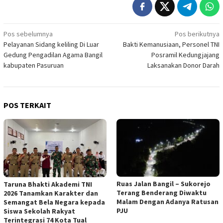
Navigasi
Pos sebelumnya
Pos berikutnya
Pelayanan Sidang keliling Di Luar
Bakti Kemanusiaan, Personel TNI
pos
Gedung Pengadilan Agama Bangil
Posramil Kedungjajang
kabupaten Pasuruan
Laksanakan Donor Darah
POS TERKAIT
Ruas Jalan Bangil – Sukorejo
Taruna Bhakti Akademi TNI
Terang Benderang Diwaktu
2026 Tanamkan Karakter dan
Malam Dengan Adanya Ratusan
Semangat Bela Negara kepada
PJU
Siswa Sekolah Rakyat
Terintegrasi 74 Kota Tual