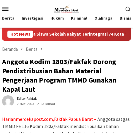
Loncat
Menu
ke
Mobile
konten
Berita
Investigasi
Hukum
Kriminal
Olahraga
Bisnis
da Siswa Sekolah Rakyat Terintegrasi 74 Kota Tual
Hot News
Ruas
Beranda
Berita
Anggota Kodim 1803/Fakfak Dorong
Pendistribusian Bahan Material
Pengerjaan Program TMMD Gunakan
Kapal Laut
Editor Fakfak
29 Mei 2023
2163 Dilihat
Harianmerdekapost.com,Fakfak Papua Barat –
Anggota satgas
TMMD ke 116 Kodim 1803/Fakfak mendistribusikan bahan