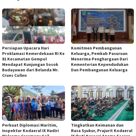
Persiapan Upacara Hari
Komitmen Pembangunan
Proklamasi Kemerdekaan RI Ke
Keluarga, Pemkab Pasuruan
81 Kecamatan Gempol
Menerima Penghargaan Dari
Mendapat Kunjungan Sosok
Kementerian Kependudukan
Budayawan dari Belanda Mr.
Dan Pembangunan Keluarga
Crues Collen
Perkuat Diplomasi Maritim,
Tingkatkan Keimanan dan
Inspektur Kodaeral IX Hadiri
Rasa Syukur, Prajurit Kodaeral
Welcome Ceremony Sail
IX Ikuti Kauseri Agama Secara