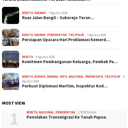
BERITA
,
DAERAH
7 Agustus 2026
Ruas Jalan Bangil – Sukorejo Teran…
BERITA
,
DAERAH
,
PEMERINTAH
,
TNI/POLRI
7 Agustus 2026
Persiapan Upacara Hari Proklamasi Kemerd…
BERITA
6 Agustus 2026
Komitmen Pembangunan Keluarga, Pemkab Pa…
BERITA
,
BUDAYA
,
DAERAH
,
INFO
,
NASIONAL
,
PARIWISATA
,
TNI/POLRI
6
Agustus 2026
Perkuat Diplomasi Maritim, Inspektur Kod…
MOST VIEW
1
BERITA
,
NASIONAL
,
PEMERINTAH
172578 Dilihat
Penolakan Transmigrasi Ke Tanah Papua.