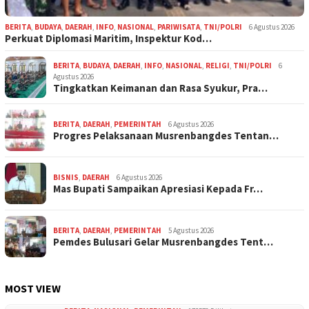
BERITA
,
BUDAYA
,
DAERAH
,
INFO
,
NASIONAL
,
PARIWISATA
,
TNI/POLRI
6 Agustus 2026
Perkuat Diplomasi Maritim, Inspektur Kod…
BERITA
,
BUDAYA
,
DAERAH
,
INFO
,
NASIONAL
,
RELIGI
,
TNI/POLRI
6
Agustus 2026
Tingkatkan Keimanan dan Rasa Syukur, Pra…
BERITA
,
DAERAH
,
PEMERINTAH
6 Agustus 2026
Progres Pelaksanaan Musrenbangdes Tentan…
BISNIS
,
DAERAH
6 Agustus 2026
Mas Bupati Sampaikan Apresiasi Kepada Fr…
BERITA
,
DAERAH
,
PEMERINTAH
5 Agustus 2026
Pemdes Bulusari Gelar Musrenbangdes Tent…
MOST VIEW