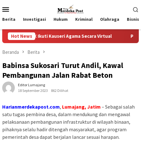
Loncat
Menu
ke
Mobile
konten
Berita
Investigasi
Hukum
Kriminal
Olahraga
Bisnis
IX Ikuti Kauseri Agama Secara Virtual
Hot News
Progres Pelaksan
Beranda
Berita
Babinsa Sukosari Turut Andil, Kawal
Pembangunan Jalan Rabat Beton
Editor Lumajang
18 September 2023
862 Dilihat
Harianmerdekapost.com
,
Lumajang, Jatim
– Sebagai salah
satu tugas pembina desa, dalam mendukung dan mengawal
pelaksanaan pembangunan infrastruktur di wilayah binaan,
pihaknya selalu hadir ditengah masyarakat, agar program
pemerintah desa dapat berjalan lancar sesuai harapan.