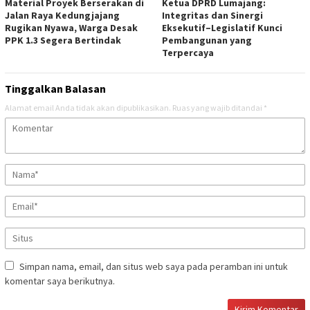
Material Proyek Berserakan di
Ketua DPRD Lumajang:
Jalan Raya Kedungjajang
Integritas dan Sinergi
Rugikan Nyawa, Warga Desak
Eksekutif–Legislatif Kunci
PPK 1.3 Segera Bertindak
Pembangunan yang
Terpercaya
Tinggalkan Balasan
Alamat email Anda tidak akan dipublikasikan.
Ruas yang wajib ditandai
*
Simpan nama, email, dan situs web saya pada peramban ini untuk
komentar saya berikutnya.