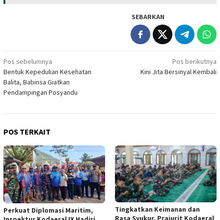
SEBARKAN
Navigasi
Pos sebelumnya
Pos berikutnya
Bentuk Kepedulian Kesehatan
Kini Jita Bersinyal Kembali
pos
Balita, Babinsa Giatkan
Pendampingan Posyandu
POS TERKAIT
Tingkatkan Keimanan dan
Perkuat Diplomasi Maritim,
Rasa Syukur, Prajurit Kodaeral
Inspektur Kodaeral IX Hadiri