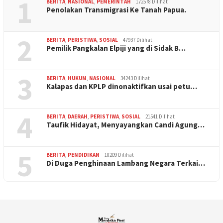
1
BERITA
,
NASIONAL
,
PEMERINTAH
172578 Dilihat
Penolakan Transmigrasi Ke Tanah Papua.
2
BERITA
,
PERISTIWA
,
SOSIAL
47937 Dilihat
Pemilik Pangkalan Elpiji yang di Sidak B…
3
BERITA
,
HUKUM
,
NASIONAL
34243 Dilihat
Kalapas dan KPLP dinonaktifkan usai petu…
4
BERITA
,
DAERAH
,
PERISTIWA
,
SOSIAL
21541 Dilihat
Taufik Hidayat, Menyayangkan Candi Agung…
5
BERITA
,
PENDIDIKAN
18209 Dilihat
Di Duga Penghinaan Lambang Negara Terkai…