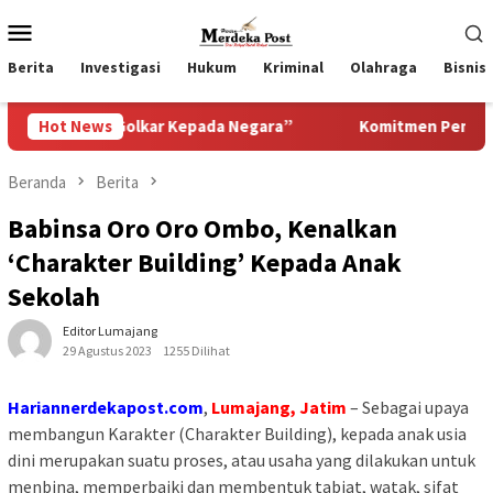
Loncat
Menu
ke
Mobile
konten
Berita
Investigasi
Hukum
Kriminal
Olahraga
Bisnis
Golkar Kepada Negara”
Hot News
Komitmen Pemkab Pasuruan Menin
Beranda
Berita
Babinsa Oro Oro Ombo, Kenalkan
‘Charakter Building’ Kepada Anak
Sekolah
Editor Lumajang
29 Agustus 2023
1255 Dilihat
Hariannerdekapost.com
,
Lumajang, Jatim
– Sebagai upaya
membangun Karakter (Charakter Building), kepada anak usia
dini merupakan suatu proses, atau usaha yang dilakukan untuk
menbina, memperbaiki dan membentuk tabiat, watak, sifat