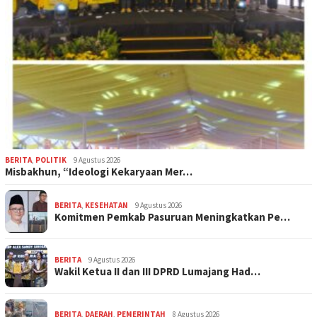
BERITA
,
POLITIK
9 Agustus 2026
Misbakhun, “Ideologi Kekaryaan Mer…
BERITA
,
KESEHATAN
9 Agustus 2026
Komitmen Pemkab Pasuruan Meningkatkan Pe…
BERITA
9 Agustus 2026
Wakil Ketua II dan III DPRD Lumajang Had…
BERITA
,
DAERAH
,
PEMERINTAH
8 Agustus 2026