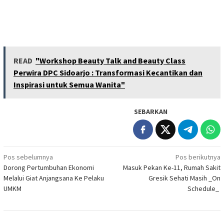
READ
"Workshop Beauty Talk and Beauty Class
Perwira DPC Sidoarjo : Transformasi Kecantikan dan
Inspirasi untuk Semua Wanita"
SEBARKAN
Navigasi
Pos sebelumnya
Pos berikutnya
Dorong Pertumbuhan Ekonomi
Masuk Pekan Ke-11, Rumah Sakit
pos
Melalui Giat Anjangsana Ke Pelaku
Gresik Sehati Masih _On
UMKM
Schedule_