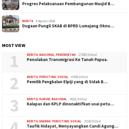
Progres Pelaksanaan Pembangunan Masjid B…
BERITA
8 Agustus 2026
Dugaan Pungli SKAB di BPRD Lumajang Oknu…
MOST VIEW
1
BERITA
,
NASIONAL
,
PEMERINTAH
172585 Dilihat
Penolakan Transmigrasi Ke Tanah Papua.
2
BERITA
,
PERISTIWA
,
SOSIAL
47956 Dilihat
Pemilik Pangkalan Elpiji yang di Sidak B…
3
BERITA
,
HUKUM
,
NASIONAL
34251 Dilihat
Kalapas dan KPLP dinonaktifkan usai petu…
4
BERITA
,
DAERAH
,
PERISTIWA
,
SOSIAL
21550 Dilihat
Taufik Hidayat, Menyayangkan Candi Agung…