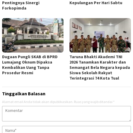
Pentingnya Sinergi
Kepulungan Per Hari Sabtu
Forkopimda
Dugaan Pungli SKAB di BPRD
Taruna Bhakti Akademi TNI
Lumajang Oknum Dipaksa
2026 Tanamkan Karakter dan
Kembalikan Uang Tanpa
Semangat Bela Negara kepada
Prosedur Resmi
Siswa Sekolah Rakyat
Terintegrasi 74 Kota Tual
Tinggalkan Balasan
Alamat email Anda tidak akan dipublikasikan.
Ruas yang wajib ditandai
*