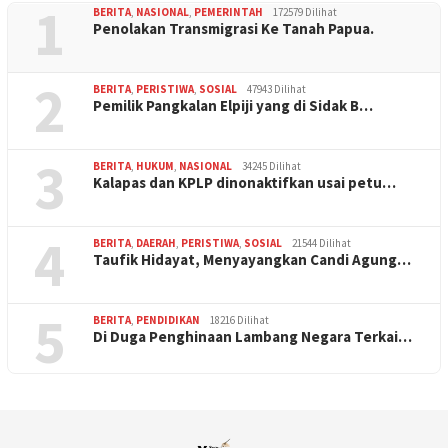
1
BERITA
,
NASIONAL
,
PEMERINTAH
172579 Dilihat
Penolakan Transmigrasi Ke Tanah Papua.
2
BERITA
,
PERISTIWA
,
SOSIAL
47943 Dilihat
Pemilik Pangkalan Elpiji yang di Sidak B…
3
BERITA
,
HUKUM
,
NASIONAL
34245 Dilihat
Kalapas dan KPLP dinonaktifkan usai petu…
4
BERITA
,
DAERAH
,
PERISTIWA
,
SOSIAL
21544 Dilihat
Taufik Hidayat, Menyayangkan Candi Agung…
5
BERITA
,
PENDIDIKAN
18216 Dilihat
Di Duga Penghinaan Lambang Negara Terkai…