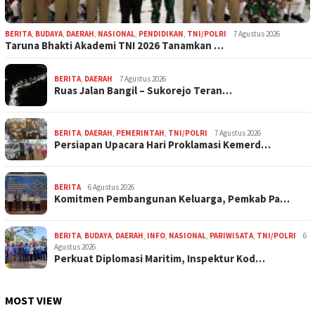
BERITA
,
BUDAYA
,
DAERAH
,
NASIONAL
,
PENDIDIKAN
,
TNI/POLRI
7 Agustus 2026
Taruna Bhakti Akademi TNI 2026 Tanamkan …
BERITA
,
DAERAH
7 Agustus 2026
Ruas Jalan Bangil – Sukorejo Teran…
BERITA
,
DAERAH
,
PEMERINTAH
,
TNI/POLRI
7 Agustus 2026
Persiapan Upacara Hari Proklamasi Kemerd…
BERITA
6 Agustus 2026
Komitmen Pembangunan Keluarga, Pemkab Pa…
BERITA
,
BUDAYA
,
DAERAH
,
INFO
,
NASIONAL
,
PARIWISATA
,
TNI/POLRI
6
Agustus 2026
Perkuat Diplomasi Maritim, Inspektur Kod…
MOST VIEW