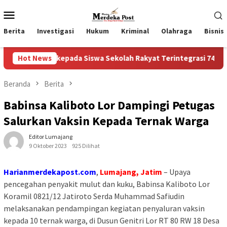
Loncat
Menu
ke
Mobile
konten
Berita
Investigasi
Hukum
Kriminal
Olahraga
Bisnis
a kepada Siswa Sekolah Rakyat Terintegrasi 74 Kota Tual
Hot News
Beranda
Berita
Babinsa Kaliboto Lor Dampingi Petugas
Salurkan Vaksin Kepada Ternak Warga
Editor Lumajang
9 Oktober 2023
925 Dilihat
Harianmerdekapost.com
,
Lumajang, Jatim
– Upaya
pencegahan penyakit mulut dan kuku, Babinsa Kaliboto Lor
Koramil 0821/12 Jatiroto Serda Muhammad Safiudin
melaksanakan pendampingan kegiatan penyaluran vaksin
kepada 10 ternak warga, di Dusun Genitri Lor RT 80 RW 18 Desa