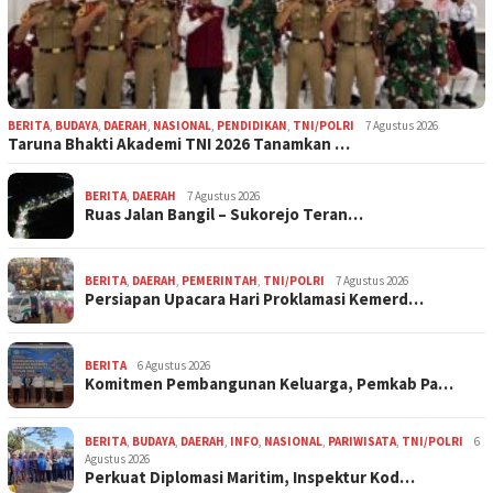
BERITA
,
BUDAYA
,
DAERAH
,
NASIONAL
,
PENDIDIKAN
,
TNI/POLRI
7 Agustus 2026
Taruna Bhakti Akademi TNI 2026 Tanamkan …
BERITA
,
DAERAH
7 Agustus 2026
Ruas Jalan Bangil – Sukorejo Teran…
BERITA
,
DAERAH
,
PEMERINTAH
,
TNI/POLRI
7 Agustus 2026
Persiapan Upacara Hari Proklamasi Kemerd…
BERITA
6 Agustus 2026
Komitmen Pembangunan Keluarga, Pemkab Pa…
BERITA
,
BUDAYA
,
DAERAH
,
INFO
,
NASIONAL
,
PARIWISATA
,
TNI/POLRI
6
Agustus 2026
Perkuat Diplomasi Maritim, Inspektur Kod…