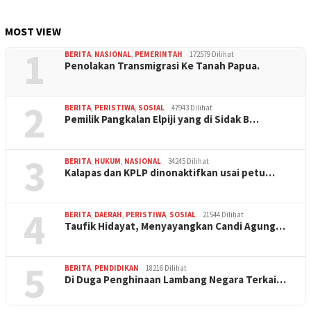
MOST VIEW
1
BERITA
,
NASIONAL
,
PEMERINTAH
172579 Dilihat
Penolakan Transmigrasi Ke Tanah Papua.
2
BERITA
,
PERISTIWA
,
SOSIAL
47943 Dilihat
Pemilik Pangkalan Elpiji yang di Sidak B…
3
BERITA
,
HUKUM
,
NASIONAL
34245 Dilihat
Kalapas dan KPLP dinonaktifkan usai petu…
4
BERITA
,
DAERAH
,
PERISTIWA
,
SOSIAL
21544 Dilihat
Taufik Hidayat, Menyayangkan Candi Agung…
5
BERITA
,
PENDIDIKAN
18216 Dilihat
Di Duga Penghinaan Lambang Negara Terkai…