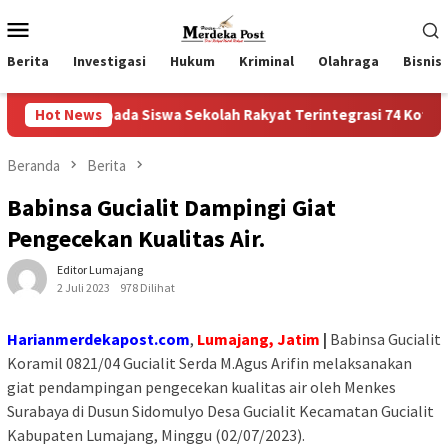
Loncat
Menu
ke
Mobile
konten
Berita
Investigasi
Hukum
Kriminal
Olahraga
Bisnis
pada Siswa Sekolah Rakyat Terintegrasi 74 Kota Tual
Hot News
Ru
Beranda
Berita
Babinsa Gucialit Dampingi Giat
Pengecekan Kualitas Air.
Editor Lumajang
2 Juli 2023
978 Dilihat
Harianmerdekapost.com
,
Lumajang, Jatim
|
Babinsa Gucialit
Koramil 0821/04 Gucialit Serda M.Agus Arifin melaksanakan
giat pendampingan pengecekan kualitas air oleh Menkes
Surabaya di Dusun Sidomulyo Desa Gucialit Kecamatan Gucialit
Kabupaten Lumajang, Minggu (02/07/2023).