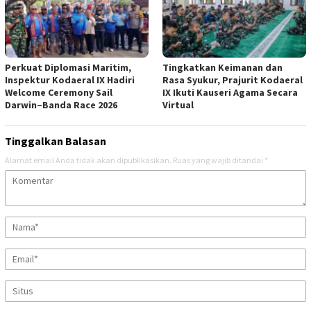
Perkuat Diplomasi Maritim,
Tingkatkan Keimanan dan
Inspektur Kodaeral IX Hadiri
Rasa Syukur, Prajurit Kodaeral
Welcome Ceremony Sail
IX Ikuti Kauseri Agama Secara
Darwin–Banda Race 2026
Virtual
Tinggalkan Balasan
Alamat email Anda tidak akan dipublikasikan.
Ruas yang wajib ditandai
*