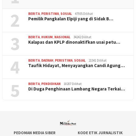
2
BERITA
,
PERISTIWA
,
SOSIAL
47935 Dilihat
Pemilik Pangkalan Elpiji yang di Sidak B…
3
BERITA
,
HUKUM
,
NASIONAL
34242 Dilihat
Kalapas dan KPLP dinonaktifkan usai petu…
4
BERITA
,
DAERAH
,
PERISTIWA
,
SOSIAL
21541 Dilihat
Taufik Hidayat, Menyayangkan Candi Agung…
5
BERITA
,
PENDIDIKAN
18207 Dilihat
Di Duga Penghinaan Lambang Negara Terkai…
PEDOMAN MEDIA SIBER
KODE ETIK JURNALISTIK