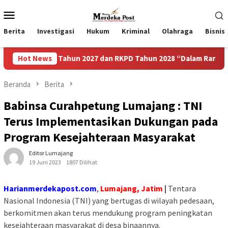
Loncat
Menu
ke
Mobile
konten
Berita
Investigasi
Hukum
Kriminal
Olahraga
Bisnis
KPDes Tahun 2027 dan RKPD Tahun 2028 “Dalam Rangka Mewujud
Hot News
Beranda
Berita
Babinsa Curahpetung Lumajang : TNI
Terus Implementasikan Dukungan pada
Program Kesejahteraan Masyarakat
Editor Lumajang
19 Juni 2023
1807 Dilihat
Harianmerdekapost.com
,
Lumajang, Jatim
|
Tentara
Nasional Indonesia (TNI) yang bertugas di wilayah pedesaan,
berkomitmen akan terus mendukung program peningkatan
kesejahteraan masyarakat di desa binaannya.