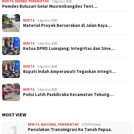
BERITA
,
DAERAH
,
PEMERINTAH
5 Agustus 2026
Pemdes Bulusari Gelar Musrenbangdes Tent…
BERITA
5 Agustus 2026
Material Proyek Berserakan di Jalan Raya…
BERITA
5 Agustus 2026
Ketua DPRD Lumajang: Integritas dan Sine…
BERITA
5 Agustus 2026
Bupati Indah Amperawati Tegaskan Integri…
BERITA
5 Agustus 2026
Polisi Latih Paskibraka Kecamatan Tekung…
MOST VIEW
1
BERITA
,
NASIONAL
,
PEMERINTAH
172574 Dilihat
Penolakan Transmigrasi Ke Tanah Papua.