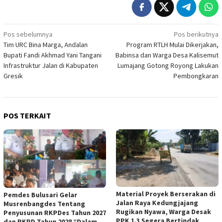
Navigasi
Pos sebelumnya
Pos berikutnya
Tim URC Bina Marga, Andalan
Program RTLH Mulai Dikerjakan,
pos
Bupati Fandi Akhmad Yani Tangani
Babinsa dan Warga Desa Kalisemut
Infrastruktur Jalan di Kabupaten
Lumajang Gotong Royong Lakukan
Gresik
Pembongkaran
POS TERKAIT
Material Proyek Berserakan di
Pemdes Bulusari Gelar
Jalan Raya Kedungjajang
Musrenbangdes Tentang
Rugikan Nyawa, Warga Desak
Penyusunan RKPDes Tahun 2027
PPK 1.3 Segera Bertindak
dan RKPD Tahun 2028 “Dalam