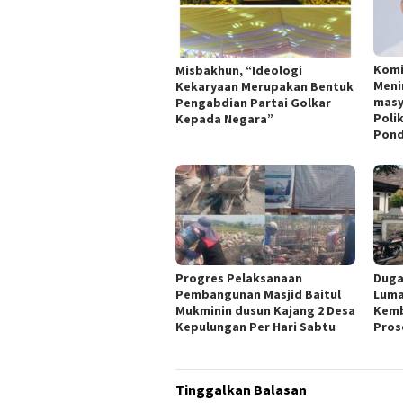
Komi
Misbakhun, “Ideologi
Meni
Kekaryaan Merupakan Bentuk
masy
Pengabdian Partai Golkar
Poli
Kepada Negara”
Pond
Progres Pelaksanaan
Duga
Pembangunan Masjid Baitul
Luma
Mukminin dusun Kajang 2 Desa
Kemb
Kepulungan Per Hari Sabtu
Pros
Tinggalkan Balasan