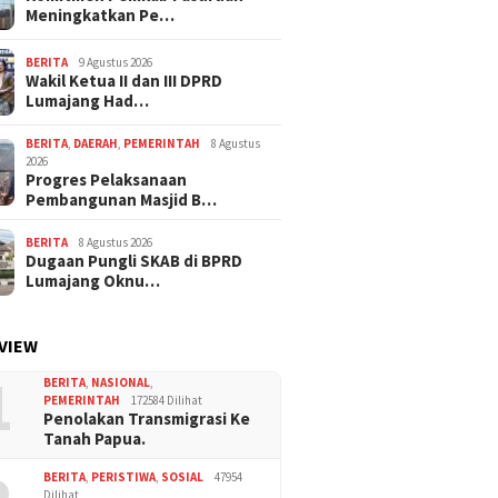
Meningkatkan Pe…
BERITA
9 Agustus 2026
Wakil Ketua II dan III DPRD
Lumajang Had…
BERITA
,
DAERAH
,
PEMERINTAH
8 Agustus
2026
Progres Pelaksanaan
Pembangunan Masjid B…
BERITA
8 Agustus 2026
Dugaan Pungli SKAB di BPRD
Lumajang Oknu…
VIEW
1
BERITA
,
NASIONAL
,
PEMERINTAH
172584 Dilihat
Penolakan Transmigrasi Ke
Tanah Papua.
BERITA
,
PERISTIWA
,
SOSIAL
47954
Dilihat