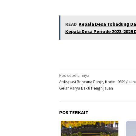
READ
Kepala Desa Tobadung Dan
Kepala Desa Periode 2023-2029
Navigasi
Pos sebelumnya
Antispasi Bencana Banjir, Kodim 0821/Lum
pos
Gelar Karya Bakti Penghijauan
POS TERKAIT