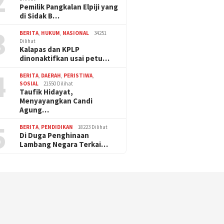
2
Pemilik Pangkalan Elpiji yang
di Sidak B…
3
BERITA
,
HUKUM
,
NASIONAL
34251
Dilihat
Kalapas dan KPLP
dinonaktifkan usai petu…
4
BERITA
,
DAERAH
,
PERISTIWA
,
SOSIAL
21550 Dilihat
Taufik Hidayat,
Menyayangkan Candi
Agung…
5
BERITA
,
PENDIDIKAN
18223 Dilihat
Di Duga Penghinaan
Lambang Negara Terkai…