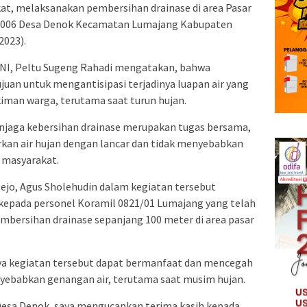
at, melaksanakan pembersihan drainase di area Pasar
W 006 Desa Denok Kecamatan Lumajang Kabupaten
2023).
 TNI, Peltu Sugeng Rahadi mengatakan, bahwa
juan untuk mengantisipasi terjadinya luapan air yang
man warga, terutama saat turun hujan.
jaga kebersihan drainase merupakan tugas bersama,
rkan air hujan dengan lancar dan tidak menyebabkan
 masyarakat.
ejo, Agus Sholehudin dalam kegiatan tersebut
kepada personel Koramil 0821/01 Lumajang yang telah
mbersihan drainase sepanjang 100 meter di area pasar
ya kegiatan tersebut dapat bermanfaat dan mencegah
nyebabkan genangan air, terutama saat musim hujan.
Desa Denok, saya mengucapkan terima kasih kepada