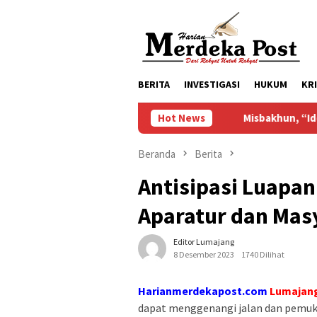
Loncat
ke
konten
BERITA
INVESTIGASI
HUKUM
KR
Hot News
Misbakhun, “Ideologi Kekarya
Beranda
Berita
Antisipasi Luapan
Aparatur dan Mas
Editor Lumajang
8 Desember 2023
1740 Dilihat
Harianmerdekapost.com
Lumajang
dapat menggenangi jalan dan pemuk