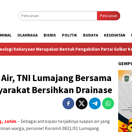
Pencarian
IMINAL
OLAHRAGA
BISNIS
POLITIK
BUDAYA
KESEHATAN
an Merupakan Bentuk Pengabdian Partai Golkar Kepada Negara”
GEMPU
 Air, TNI Lumajang Bersama
yarakat Bersihkan Drainase
, Jatim
– Sebagai antisipasi terjadinya luapan air yang
iman warga, personel Koramil 0821/01 Lumajang