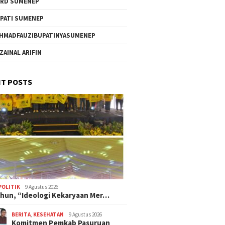
RD SUMENEP
PATI SUMENEP
HMADFAUZIBUPATINYASUMENEP
 ZAINAL ARIFIN
T POSTS
POLITIK
9 Agustus 2026
hun, “Ideologi Kekaryaan Mer…
BERITA
,
KESEHATAN
9 Agustus 2026
Komitmen Pemkab Pasuruan