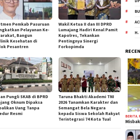
DP
BU
AC
tmen Pemkab Pasuruan
Wakil Ketua II dan III DPRD
ngkatkan Pelayanan Ke-
Lumajang Hadiri Kenal Pamit
H.
arakat, Bangun
Kapolres, Tekankan
klinik Kesehatan di
Pentingnya Sinergi
ok Pesantren
Forkopimda
RECEN
an Pungli SKAB di BPRD
Taruna Bhakti Akademi TNI
jang Oknum Dipaksa
2026 Tanamkan Karakter dan
alikan Uang Tanpa
Semangat Bela Negara
edur Resmi
kepada Siswa Sekolah Rakyat
BERITA
,
Terintegrasi 74 Kota Tual
Misbak