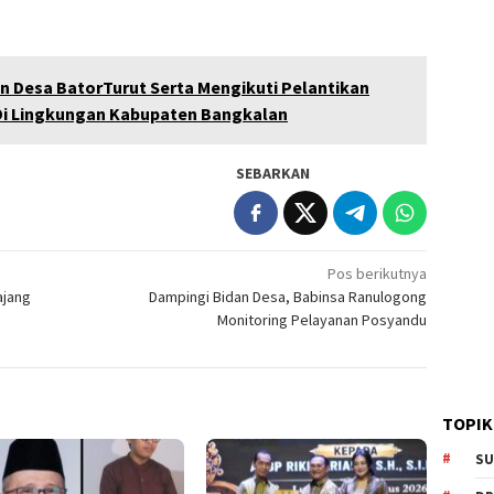
 Desa BatorTurut Serta Mengikuti Pelantikan
 Di Lingkungan Kabupaten Bangkalan
SEBARKAN
Pos berikutnya
ajang
Dampingi Bidan Desa, Babinsa Ranulogong
Monitoring Pelayanan Posyandu
TOPIK
SU