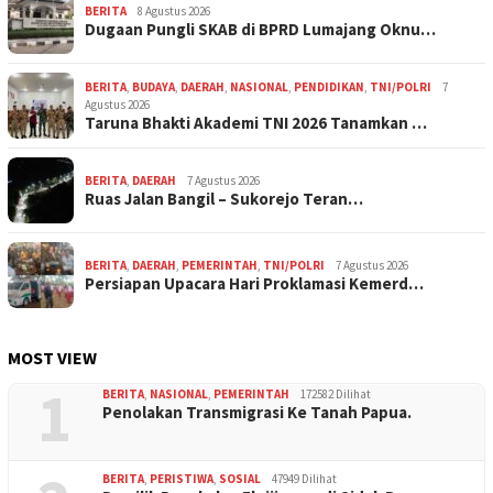
BERITA
8 Agustus 2026
Dugaan Pungli SKAB di BPRD Lumajang Oknu…
BERITA
,
BUDAYA
,
DAERAH
,
NASIONAL
,
PENDIDIKAN
,
TNI/POLRI
7
Agustus 2026
Taruna Bhakti Akademi TNI 2026 Tanamkan …
BERITA
,
DAERAH
7 Agustus 2026
Ruas Jalan Bangil – Sukorejo Teran…
BERITA
,
DAERAH
,
PEMERINTAH
,
TNI/POLRI
7 Agustus 2026
Persiapan Upacara Hari Proklamasi Kemerd…
MOST VIEW
1
BERITA
,
NASIONAL
,
PEMERINTAH
172582 Dilihat
Penolakan Transmigrasi Ke Tanah Papua.
BERITA
,
PERISTIWA
,
SOSIAL
47949 Dilihat