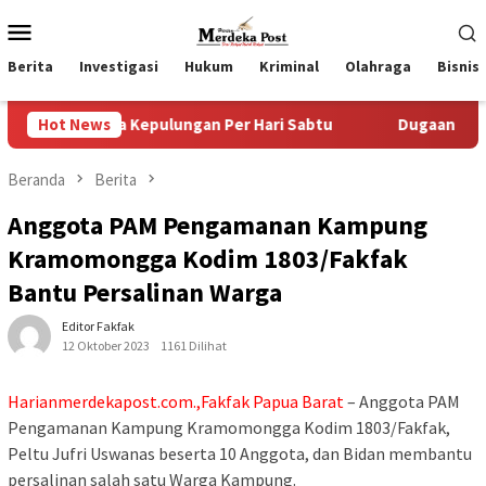
Loncat
Menu
ke
Mobile
konten
Berita
Investigasi
Hukum
Kriminal
Olahraga
Bisnis
a Kepulungan Per Hari Sabtu
Hot News
Dugaan Pungli SKAB di BP
Beranda
Berita
Anggota PAM Pengamanan Kampung
Kramomongga Kodim 1803/Fakfak
Bantu Persalinan Warga
Editor Fakfak
12 Oktober 2023
1161 Dilihat
Harianmerdekapost.com.,Fakfak Papua Barat
– Anggota PAM
Pengamanan Kampung Kramomongga Kodim 1803/Fakfak,
Peltu Jufri Uswanas beserta 10 Anggota, dan Bidan membantu
persalinan salah satu Warga Kampung.