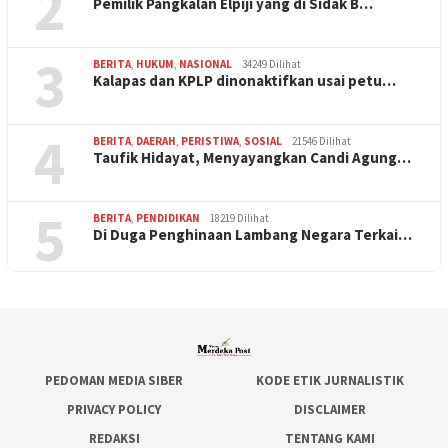
2
Pemilik Pangkalan Elpiji yang di Sidak B…
3
BERITA
,
HUKUM
,
NASIONAL
34249 Dilihat
Kalapas dan KPLP dinonaktifkan usai petu…
4
BERITA
,
DAERAH
,
PERISTIWA
,
SOSIAL
21546 Dilihat
Taufik Hidayat, Menyayangkan Candi Agung…
5
BERITA
,
PENDIDIKAN
18219 Dilihat
Di Duga Penghinaan Lambang Negara Terkai…
PEDOMAN MEDIA SIBER
KODE ETIK JURNALISTIK
PRIVACY POLICY
DISCLAIMER
REDAKSI
TENTANG KAMI